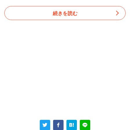
続きを読む
先輩は「でも途中までは出来てるし、あと少しでできるか
ら！」と主張したため、女性が仕事の半分を引き受け、分
担することになった。その仕事内容は「確かに面倒くさい
ものでしたが、地道にやれば出来るもの」だったそうで、