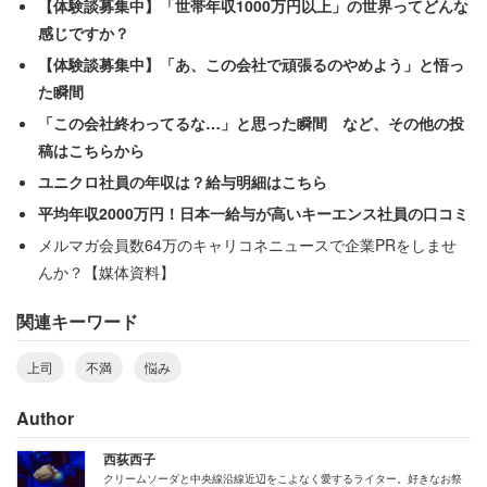
【体験談募集中】「世帯年収1000万円以上」の世界ってどんな
の残業になるの？マジですか!? 心の中で叫びました」
感じですか？
【体験談募集中】「あ、この会社で頑張るのやめよう」と悟っ
結局、女性は先輩の仕事をすべて引き受けた。先輩が3週
た瞬間
間かかってもできなかった仕事を、女性はわずか3日で仕
「この会社終わってるな…」と思った瞬間 など、その他の投
上げたという。
稿はこちらから
ユニクロ社員の年収は？給与明細はこちら
平均年収2000万円！日本一給与が高いキーエンス社員の口コミ
雑談で仕事は停滞、他者の協力で余裕が生ま
メルマガ会員数64万のキャリコネニュースで企業PRをしませ
れ再び雑談へ…最悪のループ
んか？【媒体資料】
関連キーワード
先輩の困った行動はこれだけにとどまらない。ある時、先
輩が担当する仕事でクレームが発生し、その対応に追われ
上司
不満
悩み
ていた。その日の午後からはチーム全員での会議が予定さ
Author
れていたが、時間になっても終わらなかった。
西荻西子
「先輩抜きで（会議を）始めようとしたところ、先輩が慌
クリームソーダと中央線沿線近辺をこよなく愛するライター。好きなお祭