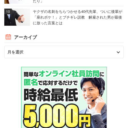
たり」
ヤクザの名刺をちらつかせる40代先輩、ついに後輩が
「座れボケ！」とブチギレ説教 解雇された男が最後
に放った言葉とは
アーカイブ