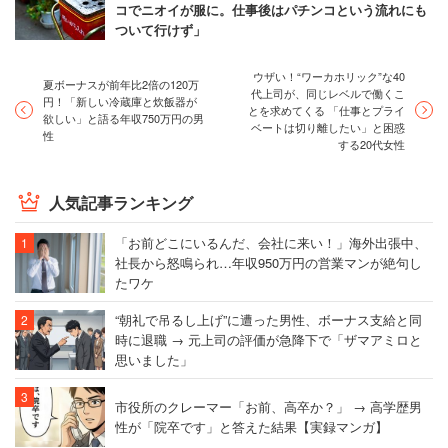
コでニオイが服に。仕事後はパチンコという流れにも
ついて行けず」
ウザい！“ワーカホリック”な40
夏ボーナスが前年比2倍の120万
代上司が、同じレベルで働くこ
円！「新しい冷蔵庫と炊飯器が
とを求めてくる 「仕事とプライ
欲しい」と語る年収750万円の男
ベートは切り離したい」と困惑
性
する20代女性
人気記事ランキング
「お前どこにいるんだ、会社に来い！」海外出張中、
社長から怒鳴られ…年収950万円の営業マンが絶句し
たワケ
“朝礼で吊るし上げ”に遭った男性、ボーナス支給と同
時に退職 → 元上司の評価が急降下で「ザマアミロと
思いました」
市役所のクレーマー「お前、高卒か？」 → 高学歴男
性が「院卒です」と答えた結果【実録マンガ】