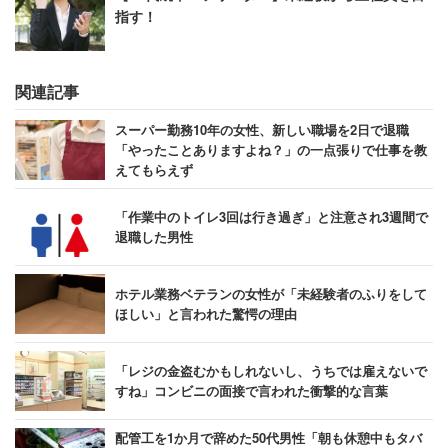
指す！
関連記事
スーパー勤務10年の女性、新しい職場を2日で退職
「やったことありますよね？」の一点張りで仕事を教
えてもらえず
「作業中のトイレ3回は行き過ぎ」と注意され3週間で
退職した男性
ホテル業務ベテランの女性が「未経験者のふりをして
ほしい」と言われた驚愕の理由
「レジの金盗むかもしれないし、うちでは雇えないで
すね」コンビニの面接で言われた衝撃的な言葉
配管工を1か月で辞めた50代男性「朝も休憩中もタバ