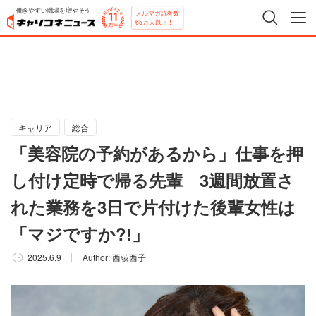
働きやすい職場を増やそう
メルマガ読者数
65万人以上！
キャリア
総合
「美容院の予約があるから」仕事を押
し付け定時で帰る先輩 3週間放置さ
れた業務を3日で片付けた後輩女性は
「マジですか?!」
2025.6.9
Author:
西荻西子