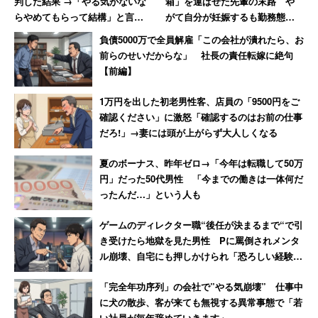
判した結果 →「やる気がないな
箱」を運ばせた先輩の末路 や
らやめてもらって結構」と言わ
がて自分が妊娠するも勤務態度
れた男性
が悪くて…退職
負債5000万で全員解雇「この会社が潰れたら、お
前らのせいだからな」 社長の責任転嫁に絶句
【前編】
1万円を出した初老男性客、店員の「9500円をご
確認ください」に激怒「確認するのはお前の仕事
だろ!」→妻には頭が上がらず大人しくなる
夏のボーナス、昨年ゼロ→「今年は転職して50万
円」だった50代男性 「今までの働きは一体何だ
ったんだ…」という人も
ゲームのディレクター職“後任が決まるまで“で引
き受けたら地獄を見た男性 Pに罵倒されメンタ
ル崩壊、自宅にも押しかけられ「恐ろしい経験で
した」
「完全年功序列」の会社で”やる気崩壊” 仕事中
に犬の散歩、客が来ても無視する異常事態で「若
い社員が毎年辞めていきます」