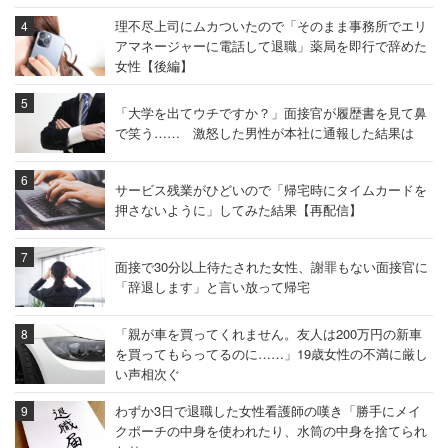
理不尽上司にムカついたので「そのまま事務所でエリ
アマネージャーに電話して退職」薬局を即行で辞めた
女性【後編】
「大学を出てウチですか？」面接官が履歴書を見て鼻
で笑う…… 激怒した男性が本社に通報した結果は
サービス残業がひどいので「帰宅時にタイムカードを
押さないように」してみた結果【再配信】
面接で30分以上待たされた女性、謝罪もない面接官に
「辞退します」と言い放って帰宅
「親が車を買ってくれません。友人は200万円の新車
を買ってもらってるのに……」19歳女性の不満に厳し
い声相次ぐ
わずか3日で退職した女性看護師の嘆き「勝手にメイ
クポーチの中身を使われたり、水筒の中身を捨てられ