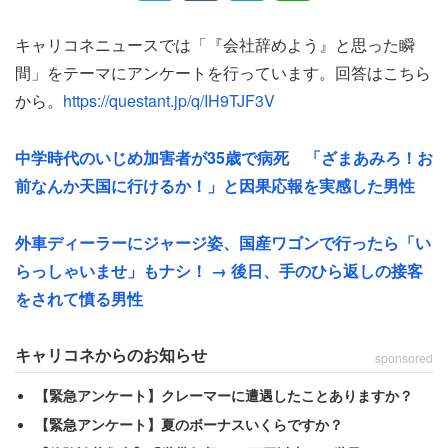
1日かけて仕上げた。一方、先輩はというと、
キャリコネニュースでは「『会社辞めよう』と思った瞬
「あれから作業がほとんど進んでいないのです。それなの
間」をテーマにアンケートを行っています。回答はこちら
に当の本人は『今日は美容院の予約をしているので、定時
から。
https://questant.jp/q/IH9TJF3V
上がりで早くやらないといけない』と焦っている様子」
中学時代のいじめ加害者が35歳で病死 「ざまあみろ！お
といった状況だった。見かねた女性は先輩の残りの仕事も
前なんか天国に行けるか！」と因果応報を実感した男性
引き受けた。データを確認すると、“あと少し”どころか
「かなり雑な仕上がりで、途中までは出来ているという所
外車ディーラーにジャージ姿、国産ワゴンで行ったら「い
もやり直すことに」と明かす。
らっしゃいませ」もナシ！ → 後日、手のひら返しの接客
をされて憤る男性
「それだけならまだいいものの、その日は金曜日、私も定
時で上がるつもりでしたが、半ば諦めて先輩の仕事で残業
キャリコネからのお知らせ
sponsored
していると…、先輩は『美容院の予約があるから、ごめん
【緊急アンケート】クレーマーに遭遇したことありますか？
やけど帰るね！ 手伝ってくれてありがとう！』といって
【緊急アンケート】夏のボーナスいくらですか？
さっさと定時で帰っていきました。って、この仕事って私