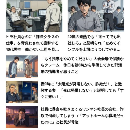
と不満を吐露していた。
ヒラ社員なのに「課長クラスの
40度の発熱でも「這ってでも出
仕事」を背負わされて疲弊する
社しろ」と怒鳴られ「せめてイ
40代男性 働かない上司を見て
ンフルを上司にうつしてやる」
気づいた「残酷な事実」
と思った男性 数年後その職場
「もう指導をやめてください」大会会場で保護か
は「潰された」【後編】
らクレーム 休日も朝6時から準備してきた部活
動の指導者が思うこと
夜9時に「太陽光が発電しない、詐欺だ！」と激
怒する客 「夜は発電しない」と説明しても「す
ぐに来い！」
社員に暴言を吐きまくるワンマン社長の会社、詐
欺で倒産してしまう→「アットホームな職場だっ
たのに」と社長が号泣