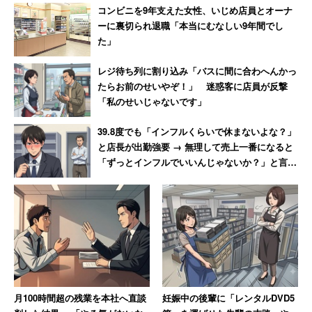
コンビニを9年支えた女性、いじめ店員とオーナ
ーに裏切られ退職「本当にむなしい9年間でし
た」
レジ待ち列に割り込み「バスに間に合わへんかっ
たらお前のせいやぞ！」 迷惑客に店員が反撃
「私のせいじゃないです」
39.8度でも「インフルくらいで休まないよな？」
と店長が出勤強要 → 無理して売上一番になると
「ずっとインフルでいいんじゃないか？」と言わ
れて激怒した男性
月100時間超の残業を本社へ直談
妊娠中の後輩に「レンタルDVD5