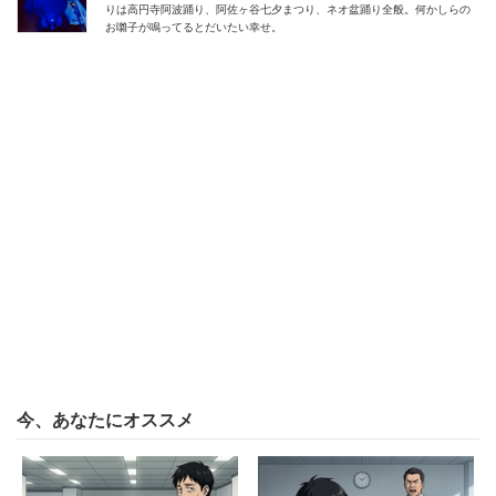
りは高円寺阿波踊り、阿佐ヶ谷七夕まつり、ネオ盆踊り全般。何かしらの
てて会議室に来て『誰か手伝ってくれない？』と言いにき
お囃子が鳴ってるとだいたい幸せ。
ました。その日、結局フォローに何人かのスタッフが取ら
れたために、チーム全員を巻き込んだ形で大切な会議は中
止となりました」
そんな先輩について女性は、「前々から気づいてはいまし
たが、その先輩は仕事中よく雑談をします」と明かした。
雑談はスタッフ間のコミュニケーションに良い面もあると
いうが、先輩の手が止まりがちになるため仕事が遅れる原
因になっているという。それだけでなく、
「遅れた分、他のスタッフが手伝うことが多々あり、手伝
ってもらったら負担が軽くなるので、また話し出す、とい
今、あなたにオススメ
う悪循環になるのです。こういったことが積もり積もって
この先輩と仕事はしたくない！もう辞めようって思いまし
た」