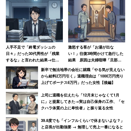
人手不足で「終電ダッシュの
激怒する客が「お湯が出な
日々」だった30代男性が「残業
い！」往復3時間かけて急行した
するな」と言われた結果→仕事
結果 原因は夫婦喧嘩「旦那が
がアホらしくなり退職
入浴中に奥さんがスイッチを切
新卒で無法地帯の会社に就職「やる気が見えない
っただけ」
から給料2万円引く」退職理由は「1000万円売り
上げてボーナス6万円」だった女性【後編】
上司に退職を伝えたら「12月末じゃなくて1月
に」と提案してきた→実は自己保身の工作、「セ
クハラ体質の上に卑怯者」と振り返る女性
39.8度でも「インフルくらいで休まないよな？」
と店長が出勤強要 → 無理して売上一番になると