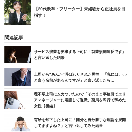
【20代既卒・フリーター】未経験から正社員を目
指す！
関連記事
サービス残業を要求する上司に「就業規則違反です」
と言い返した結果
上司から“あんた”呼ばわりされた男性 「私には、○○
と言う名前があるんですが」と言い返したら…
理不尽上司にムカついたので「そのまま事務所でエリ
アマネージャーに電話して退職」薬局を即行で辞めた
女性【後編】
有給を却下した上司に「随分と自分勝手な理論を展開
してますよね？」と言い返してみた結果