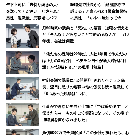
年下上司に「裏切り続きの人生
転職先で社長から「経歴詐称で
を送ってください」と煽られた
訴える」と言われた1級資格保持
男性 退職後、元職場にパワハ
の男性 「いや～無知って怖い
ラ証拠USBを送付した結果【後
ですね」と呆れる
月90時間の残業と「死ね」の暴言…退職を伝える
編】
と「そんなくだらないことで辞めるなんて」→10
年後、会社は倒産
「俺たちの定時は22時だ」入社1年目で休んだの
は正月の3日だけ ベテラン男性が新人時代に目
撃した“退職ドミノ”の現場【前編】
幹部会議で課長に“公開処刑”されたベテラン係
長、翌日に怒りの退職→他の係長も続々退職して
「6つあった現場は1つに」
仕事ができない男性が上司に「では辞めます」と
伝えたら→「ものすごく笑顔になって、その場で
退職届を書かされました」
負債5000万で全員解雇「この会社が潰れたら、お