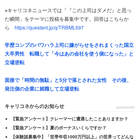
※キャリコネニュースでは「『この上司はダメだ』と思っ
東京都の50代女性（専門職／年収2000万円以上）は、新
た瞬間」をテーマに投稿を募集中です。回答はこちらか
人弁護士として法律事務所に入所した直後に体験した衝撃
ら
https://questant.jp/q/TRBML597
的な出来事を綴った。
学歴コンプのパワハラ上司に嫌がらせをされまくった国立
「顧客の前で顧客に不利益になる状況を臆面もなく言っ
大卒男性 転職して「今はあの会社を使う側になった」と
て、なんのフォローもなく、新人だった部下の自分がフォ
立場逆転
ローせざるを得なかった」
面接で「時間の無駄」と5分で落とされた女性 その後、
この展開に、女性は「こんな泥船にはのっていられない」
発注側の企業に就職して立場逆転
と率直に思ったそう。法律のプロとして顧客の利益を守る
べき立場の人間が、逆に不安にさせていたのだ。そうした
キャリコネからのお知らせ
sponsored
こともあり、「同期の新人はほぼ数年でやめた」という。
【緊急アンケート】クレーマーに遭遇したことありますか？
【緊急アンケート】夏のボーナスいくらですか？
【体験談募集中】「世帯年収1000万円以上」の世界ってどんな