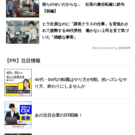
前らのせいだからな」 社長の責任転嫁に絶句
【前編】
ヒラ社員なのに「課長クラスの仕事」を背負わさ
れて疲弊する40代男性 働かない上司を見て気づ
いた「残酷な事実」
Recommended by
【PR】注目情報
40代・50代の転職はやり方が9割。的ハズレなや
り方、終わりにしませんか
あの注目企業のDX戦略！