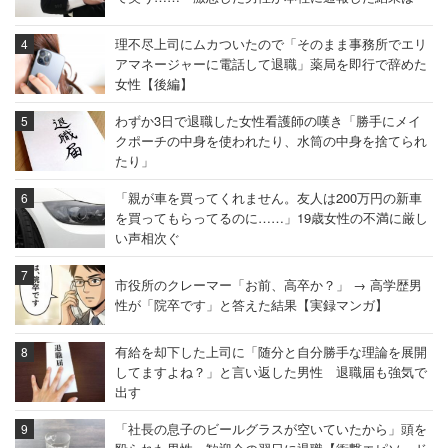
理不尽上司にムカついたので「そのまま事務所でエリ
アマネージャーに電話して退職」薬局を即行で辞めた
女性【後編】
わずか3日で退職した女性看護師の嘆き「勝手にメイ
クポーチの中身を使われたり、水筒の中身を捨てられ
たり」
「親が車を買ってくれません。友人は200万円の新車
を買ってもらってるのに……」19歳女性の不満に厳し
い声相次ぐ
市役所のクレーマー「お前、高卒か？」 → 高学歴男
性が「院卒です」と答えた結果【実録マンガ】
有給を却下した上司に「随分と自分勝手な理論を展開
してますよね？」と言い返した男性 退職届も強気で
出す
「社長の息子のビールグラスが空いていたから」頭を