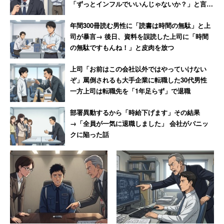
「ずっとインフルでいいんじゃないか？」と言わ
れて激怒した男性
年間300冊読む男性に「読書は時間の無駄」と上
司が暴言→ 後日、資料を誤読した上司に「時間
の無駄ですもんね！」と皮肉を放つ
上司「お前はこの会社以外ではやっていけない
ぞ」罵倒されるも大手企業に転職した30代男性
一方上司は転職先を「1年足らず」で退職
部署異動するから「時給下げます」その結果
→「全員が一気に退職しました」 会社がパニッ
クに陥った話