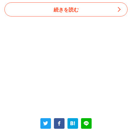
続きを読む
上司は、その上の人間の顔色をうかがっては「コロコロ態
度が変わる」ため、女性は「この人終わってる」と呆れて
いたそう。さらに、「数字の手柄は全て上司、失敗は全て
部下に押し付けられました」と当時を振り返っており、相
当鬱憤が溜まっていた様子だ。