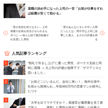
退職の決め手になった上司の一言「お前が仕事をすれ
ば経費が安くて助かる」
「君が先頭を切りなさい」上司
「君があんなにキレやすい人間
発案の企画を担当させられるも
だったとは」理不尽な上司に反
ボツに → 知らん顔で責任転嫁さ
撃した新人、まさかの評価を得
れ失望した男性
る
人気記事ランキング
“朝礼で吊るし上げ”に遭った男性、ボーナス支給と同
時に退職 → 元上司の評価が急降下で「ザマアミロと
思いました」
「お前どこにいるんだ、会社に来い！」海外出張中、
社長から怒鳴られ…年収950万円の営業マンが絶句し
たワケ
「大学を出てウチですか？」面接官が履歴書を見て鼻
で笑う…… 激怒した男性が本社に通報した結果は