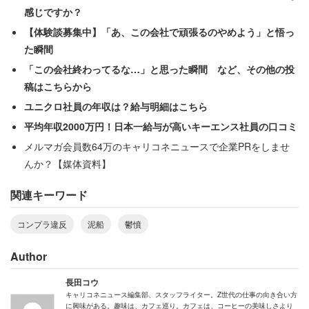
感じですか？
【体験談募集中】「あ、この会社で頑張るのやめよう」と悟っ
た瞬間
「この会社終わってるな…」と思った瞬間 など、その他の投
稿はこちらから
ユニクロ社員の年収は？給与明細はこちら
平均年収2000万円！日本一給与が高いキーエンス社員の口コミ
メルマガ会員数64万のキャリコネニュースで企業PRをしませ
んか？【媒体資料】
関連キーワード
コンプラ違反
泥船
鬱憤
Author
長田コウ
キャリコネニュース編集部、スタッフライター。Z世代の仕事の向き合い方
に興味がある。趣味は、カフェ巡り。カフェは、コーヒーの美味しさより