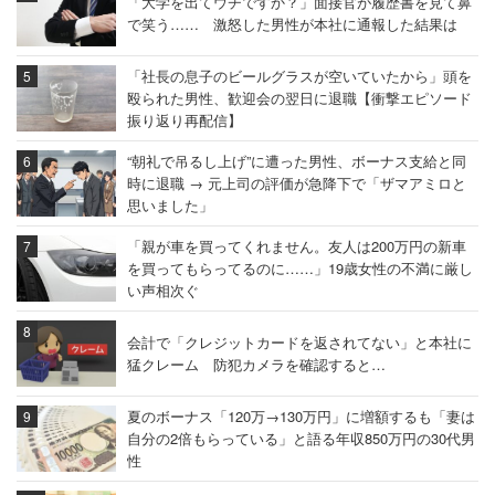
「大学を出てウチですか？」面接官が履歴書を見て鼻
で笑う…… 激怒した男性が本社に通報した結果は
「社長の息子のビールグラスが空いていたから」頭を
殴られた男性、歓迎会の翌日に退職【衝撃エピソード
振り返り再配信】
“朝礼で吊るし上げ”に遭った男性、ボーナス支給と同
時に退職 → 元上司の評価が急降下で「ザマアミロと
思いました」
「親が車を買ってくれません。友人は200万円の新車
を買ってもらってるのに……」19歳女性の不満に厳し
い声相次ぐ
会計で「クレジットカードを返されてない」と本社に
猛クレーム 防犯カメラを確認すると…
夏のボーナス「120万→130万円」に増額するも「妻は
自分の2倍もらっている」と語る年収850万円の30代男
性