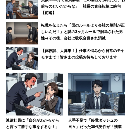
前らのせいだからな」 社長の責任転嫁に絶句
【前編】
転職を伝えたら「国のルールより会社の規則が正
しいんだ！」と謎の3ヶ月ルールで恫喝された男
性→その後、会社は吸収合併され消滅
【体験談、大募集！】仕事の悩みから日常のモヤ
モヤまで！皆さまの投稿お待ちしております
派遣社員に「自分がわかるから
人手不足で「終電ダッシュの
と言って勝手な事をするな！」
日々」だった30代男性が「残業