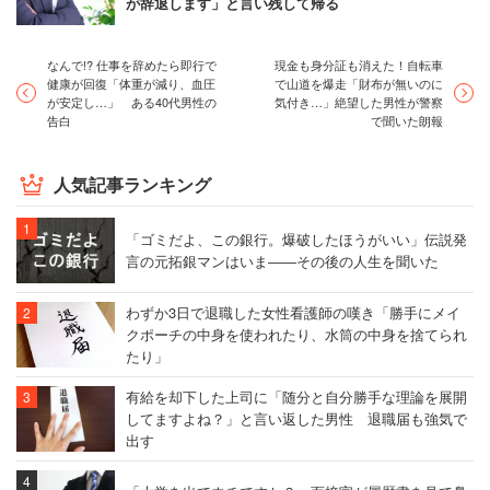
が辞退します」と言い残して帰る
なんで!? 仕事を辞めたら即行で
現金も身分証も消えた！自転車
健康が回復「体重が減り、血圧
で山道を爆走「財布が無いのに
が安定し…」 ある40代男性の
気付き…」絶望した男性が警察
告白
で聞いた朗報
人気記事ランキング
「ゴミだよ、この銀行。爆破したほうがいい」伝説発
言の元拓銀マンはいま――その後の人生を聞いた
わずか3日で退職した女性看護師の嘆き「勝手にメイ
クポーチの中身を使われたり、水筒の中身を捨てられ
たり」
有給を却下した上司に「随分と自分勝手な理論を展開
してますよね？」と言い返した男性 退職届も強気で
出す