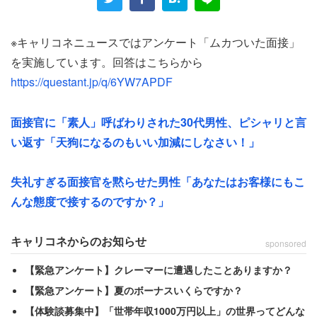
踏み込んだ完全にNGの質問だ。
※キャリコネニュースではアンケート「ムカついた面接」
交通費も出なかったようで、災難な出来事だったと言え
を実施しています。回答はこちらから
る。結果、内定は出たがもちろんお断り。男性は、
https://questant.jp/q/6YW7APDF
「親族の長い闘病と介護。人の気持ちももう少しだけ理解
面接官に「素人」呼ばわりされた30代男性、ピシャリと言
して欲しかった。」
い返す「天狗になるのもいい加減にしなさい！」
と悲痛な胸中をつづった。その後、男性は別の企業の面接
失礼すぎる面接官を黙らせた男性「あなたはお客様にもこ
を受けた。そこでまたもや衝撃の経験をした。
んな態度で接するのですか？」
キャリコネからのお知らせ
sponsored
「ゲイですか？」の面接官、まさかの再会
【緊急アンケート】クレーマーに遭遇したことありますか？
【緊急アンケート】夏のボーナスいくらですか？
なんと、WEB面接を受けたら、「君ゲイですか？」と聞
【体験談募集中】「世帯年収1000万円以上」の世界ってどんな