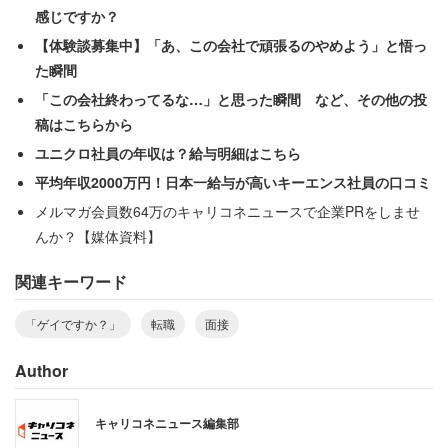
いてきたあの面接官と再び遭遇したのだ。転職をして別の
感じですか？
会社に移ったのだろうか。これには男性も驚愕だ。
【体験談募集中】「あ、この会社で頑張るのやめよう」と悟っ
た瞬間
「こいつの下では絶対に働かない。残念ながらその会社の
「この会社終わってるな…」と思った瞬間 など、その他の投
内定もお断りしました。」
稿はこちらから
ユニクロ社員の年収は？給与明細はこちら
そんなヤバイ採用担当者がいる会社の内定は辞退したほう
平均年収2000万円！日本一給与が高いキーエンス社員の口コミ
が賢明だろう。しかし、どちらの会社もしっかり内定を取
メルマガ会員数64万のキャリコネニュースで企業PRをしませ
っている男性。今頃は良い職場に巡り合えていることだろ
んか？【媒体資料】
う。
関連キーワード
「ゲイですか？」
転職
面接
Author
キャリコネニュース編集部