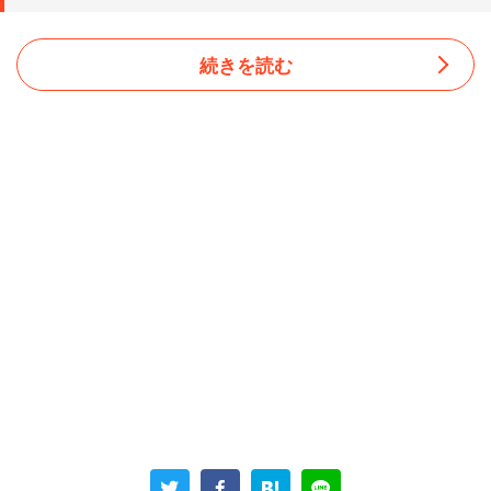
続きを読む
「長い事独身だけれど君ゲイですか？」
これには男性が「会場を逃げる様に去りました」となるの
も無理はない。言うまでもなく、候補者のプライベートに