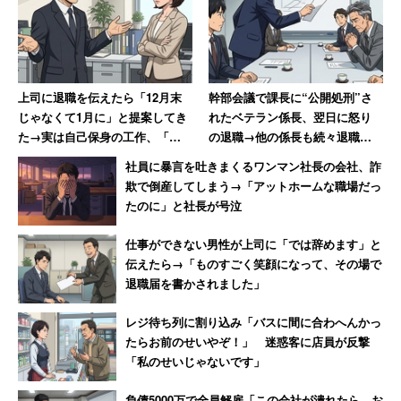
上司に退職を伝えたら「12月末
幹部会議で課長に“公開処刑”さ
じゃなくて1月に」と提案してき
れたベテラン係長、翌日に怒り
た→実は自己保身の工作、「セ
の退職→他の係長も続々退職し
クハラ体質の上に卑怯者」と振
て「6つあった現場は1つに」
社員に暴言を吐きまくるワンマン社長の会社、詐
り返る女性
欺で倒産してしまう→「アットホームな職場だっ
たのに」と社長が号泣
仕事ができない男性が上司に「では辞めます」と
伝えたら→「ものすごく笑顔になって、その場で
退職届を書かされました」
レジ待ち列に割り込み「バスに間に合わへんかっ
たらお前のせいやぞ！」 迷惑客に店員が反撃
「私のせいじゃないです」
負債5000万で全員解雇「この会社が潰れたら、お