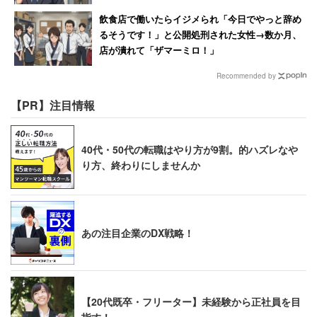
れて激怒した男性
飲食店で働いたらイジメられ「今日でやっと辞め
るそうです！」と公開処刑された女性→数か月、
店が潰れて「ザマーミロ！」
Recommended by
【PR】注目情報
40代・50代の転職はやり方が9割。的ハズレなや
り方、終わりにしませんか
あの注目企業のDX戦略！
【20代既卒・フリーター】未経験から正社員を目
指す！