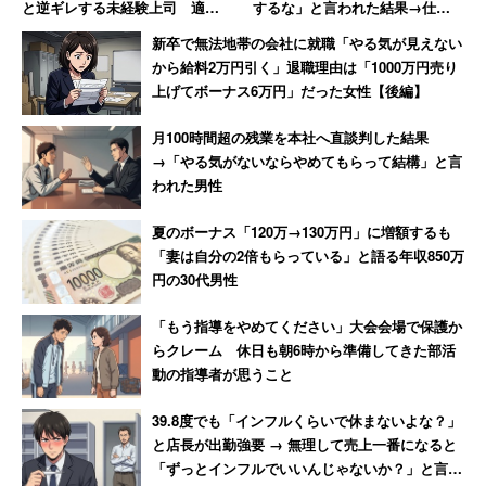
と逆ギレする未経験上司 適応
するな」と言われた結果→仕事
障害になり2週間で退職した女性
がアホらしくなり退職
新卒で無法地帯の会社に就職「やる気が見えない
から給料2万円引く」退職理由は「1000万円売り
上げてボーナス6万円」だった女性【後編】
月100時間超の残業を本社へ直談判した結果
→「やる気がないならやめてもらって結構」と言
われた男性
夏のボーナス「120万→130万円」に増額するも
「妻は自分の2倍もらっている」と語る年収850万
円の30代男性
「もう指導をやめてください」大会会場で保護か
らクレーム 休日も朝6時から準備してきた部活
動の指導者が思うこと
39.8度でも「インフルくらいで休まないよな？」
と店長が出勤強要 → 無理して売上一番になると
「ずっとインフルでいいんじゃないか？」と言わ