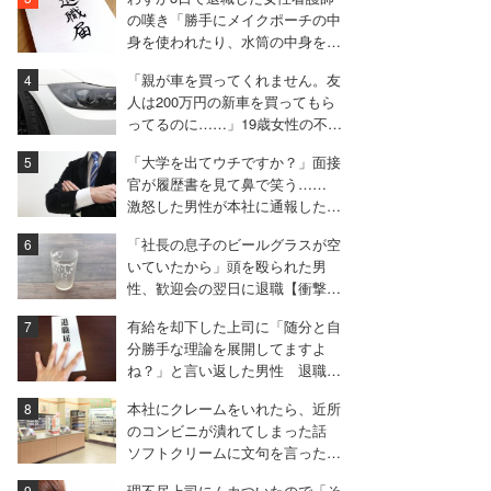
の嘆き「勝手にメイクポーチの中
身を使われたり、水筒の中身を捨
てられたり」
「親が車を買ってくれません。友
人は200万円の新車を買ってもら
ってるのに……」19歳女性の不満
に厳しい声相次ぐ
「大学を出てウチですか？」面接
官が履歴書を見て鼻で笑う……
激怒した男性が本社に通報した結
果は
「社長の息子のビールグラスが空
いていたから」頭を殴られた男
性、歓迎会の翌日に退職【衝撃エ
ピソード振り返り再配信】
有給を却下した上司に「随分と自
分勝手な理論を展開してますよ
ね？」と言い返した男性 退職届
も強気で出す
本社にクレームをいれたら、近所
のコンビニが潰れてしまった話
ソフトクリームに文句を言ったと
ころ……。
理不尽上司にムカついたので「そ