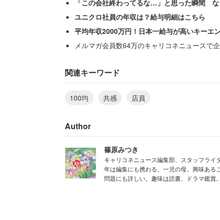
「この会社終わってるな…」と思った瞬間 な
ぶっちゃけた。
ユニクロ社員の年収は？給与明細はこちら
平均年収2000万円！日本一給与が高いキーエ
「『この中のどの○○が一番使いやすい
メルマガ会員数64万のキャリコネニュースで企
ルをもらえる訳ではないバイトはお客さ
る事は出来ません。メーカーからはサイ
関連キーワード
の激しい商品を全て買って使う事など不
100均
共感
店員
確かに自腹を切って100円の商品をすべ
Author
「使った事がないのでわかりません」と
篠原みつき
もう少しうまい答え方のマニュアルでも
キャリコネニュース編集部、スタッフライタ
年は編集にも携わる。一児の母。興味あるこ
らい自分で判断して買えなくてどうやっ
問題にも詳しい。趣味は読書、ドラマ鑑賞
と疑問を抱きながら日々働いている。