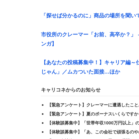
「探せば分かるのに」商品の場所を聞い
市役所のクレーマー「お前、高卒か？」 
ンガ】
【あなたの投稿募集中！】キャリア編～
女性が特に共感したエピソードは、客か
じゃん」／ムカついた面接…ほか
が「そんなの家にいるGに聞いてみてく
キャリコネからのお知らせ
「もちろん、店員としてこの答えはダメ
【緊急アンケート】クレーマーに遭遇したこと
事は不可能な事くらいお客さんも分かっ
【緊急アンケート】夏のボーナスいくらですか
【体験談募集中】「世帯年収1000万円以上」
と困惑を書く女性。アルバイト店員なの
【体験談募集中】「あ、この会社で頑張るのや
ャーのようだ。しかし、日々入れ替わる