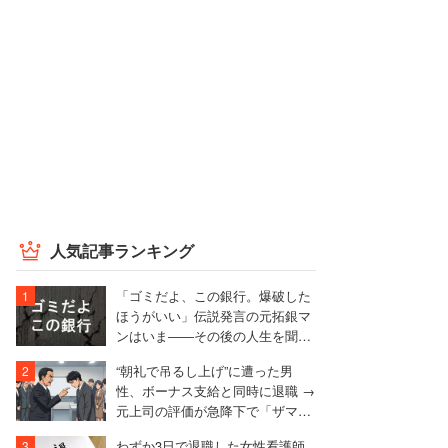
人気記事ランキング
「ゴミだよ、この銀行。爆破した
ほうがいい」伝説発言の元拓銀マ
ンはいま――その後の人生を聞い
た
“朝礼で吊るし上げ”に遭った男
性、ボーナス支給と同時に退職 →
元上司の評価が急降下で「ザマア
ミロと思いました」
わずか3日で退職した女性看護師