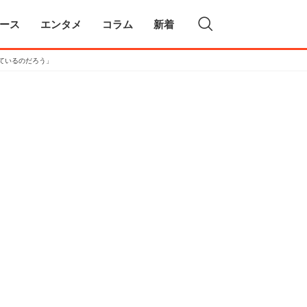
ース
エンタメ
コラム
新着
ているのだろう」