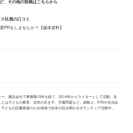
ど、その他の投稿はこちらから
ンス社員の口コミ
ですか？』とよく聞かれますが社割がある訳でもサンプ
業PRをしませんか？【媒体資料】
んと同じお金を払って商品を買わないと使い心地を知
ズと材質程度しか情報はきませんし、日々入れ替わり
可能です」
て試すなど現実的ではない。しかし、女性が丁寧に
伝えても不機嫌になる客がいるというから悩ましい。
あればいいのかもしれないが、女性は「百均の商品く
ー。建設会社で事務職13年を経て、2014年からライターとして活動。近
とは子どもの教育、女性の生き方、労働問題など。経験上、PTAや自治会
て生活しているのだろうと思いながら接客してます」
。子どもの読書推進のため地域で絵本の読み聞かせボランティア活動中。