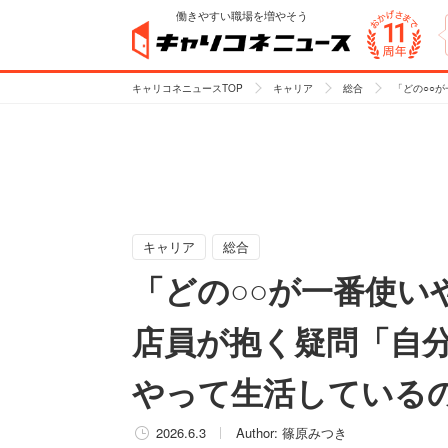
働きやすい職場を増やそう
キャリコネニュースTOP
キャリア
総合
「どの○○
キャリア
総合
「どの○○が一番使い
店員が抱く疑問「自
やって生活している
2026.6.3
Author:
篠原みつき