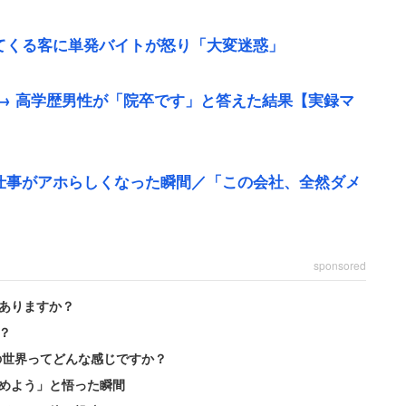
てくる客に単発バイトが怒り「大変迷惑」
→ 高学歴男性が「院卒です」と答えた結果【実録マ
仕事がアホらしくなった瞬間／「この会社、全然ダメ
らどのゴキブリ対策商品が効くかという問いに、店員
ださい」と答えたことが酷いと批判された部分だ。
sponsored
なのはわかりますが、全ての商品の効能を知り尽くす
ありますか？
てくれないものかと思います」
？
の世界ってどんな感じですか？
に完璧な知識やサービスを求められることがプレッシ
めよう」と悟った瞬間
膨大な百均グッズについて、アルバイトの本音をこう