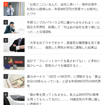
「お前どこにいるんだ、会社に来い！」海外出張中、
社長から怒鳴られ…年収950万円の営業マンが絶句し
たワケ
学歴コンプのパワハラ上司に嫌がらせをされまくった
国立大卒男性 転職して「今はあの会社を使う側にな
った」と立場逆転
「大学を出てウチですか？」面接官が履歴書を見て鼻
で笑う…… 激怒した男性が本社に通報した結果は
会計で「クレジットカードを返されてない」と本社に
猛クレーム 防犯カメラを確認すると…
夏のボーナス「120万→130万円」に増額するも「妻は
自分の2倍もらっている」と語る年収850万円の30代男
性
「親が車を買ってくれません。友人は200万円の新車
を買ってもらってるのに……」19歳女性の不満に厳し
い声相次ぐ