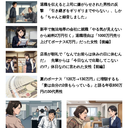
退職を伝えると上司に嫌がらせされた男性の反
撃 「引き継ぎをギリギリまでやらない」、しか
も「ちゃんと録音しました」
新卒で無法地帯の会社に就職「やる気が見えない
から給料2万円引く」退職理由は「1000万円売り
上げてボーナス6万円」だった女性【後編】
店長が朝礼で「なんでお前らは休みの日に休むん
だ」 先輩からは「今日なんで出勤してこない
の!?」休日なのに言われた女性【前編】
夏のボーナス「120万→130万円」に増額するも
「妻は自分の2倍もらっている」と語る年収850万
円の30代男性