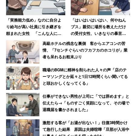
「実務能力低め」なのに自分よ
「はいはいはいはい、何やねん
り給与が高い社員に引き継ぎを
ブス」親切に場所を教えただけ
頼まれた女性 「こんな人に誰
の受付女性、いきなりの暴言に
がモノを教えるか！」とウンザ
絶句
高級ホテルの残念な裏側 客からエアコンの苦
リ
情、「7センチぐらいのフカフカのホコリが」業
者も呆れるお粗末ぶり
職場のBGMに精神を削られた人々の声「店のテ
ーマソングとか延々と1日12時間くらい聞いてる
と頭おかしくなってくる」
仕事ができない男性が上司に「では辞めます」と
伝えたら→「ものすごく笑顔になって、その場で
退職届を書かされました」
激怒する客が「お湯が出ない！」往復3時間かけ
て急行した結果 原因は夫婦喧嘩「旦那が入浴中
に奥さんがスイッチを切っただけ」