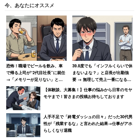
今、あなたにオススメ
仕事である以上、IT化の波からは逃れられない。トピ主も
失敗を恐れず、恥を忍んで周囲に教えを請いながら、少し
ずつ慣れていくしかないのではないだろう。
恐怖！職場でビールを飲み、車
39.8度でも「インフルくらいで休
で帰る上司が“2代目社長”に就任
まないよな？」と店長が出勤強
→「メモリーが足りない」と社
要 → 無理して売上一番になると
員を罵倒する地獄に
「ずっとインフルでいいんじゃ
【体験談、大募集！】仕事の悩みから日常のモヤ
ないか？」と言われて激怒した
モヤまで！皆さまの投稿お待ちしております
男性
人手不足で「終電ダッシュの日々」だった30代男
性が「残業するな」と言われた結果→仕事がアホ
らしくなり退職