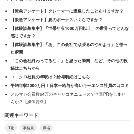
わからないなりに、なんとか食らいついている涙ぐましい
【緊急アンケート】クレーマーに遭遇したことありますか？
実態が見えてくる。マニュアルの単語すら検索するところ
【緊急アンケート】夏のボーナスいくらですか？
から始まるのだから、疲労感は計り知れない。
【体験談募集中】「世帯年収1000万円以上」の世界ってどんな
感じですか？
【体験談募集中】「あ、この会社で頑張るのやめよう」と悟っ
「仕事なんだから拒否反応示してる場合じゃ
た瞬間
ない」
「この会社終わってるな…」と思った瞬間 など、その他の投
稿はこちらから
一方で、尻込みするトピ主に対して手厳しい意見や、現実
ユニクロ社員の年収は？給与明細はこちら
的なツッコミも多数寄せられている。
平均年収2000万円！日本一給与が高いキーエンス社員の口コミ
メルマガ会員数64万のキャリコネニュースで企業PRをしませ
んか？【媒体資料】
「エクセルなんてもう30年ちかく前から導入されて
ただろうしそれを今まだ使えないって言ってるのは
関連キーワード
単に苦手意識なだけでは？」
IT化
事務員
職場