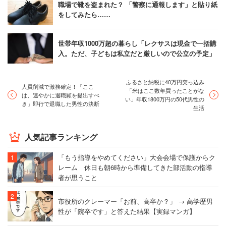
職場で靴を盗まれた？ 「警察に通報します」と貼り紙
をしてみたら……
世帯年収1000万超の暮らし「レクサスは現金で一括購
入。ただ、子どもは私立だと厳しいので公立の予定」
ふるさと納税に40万円突っ込み
人員削減で激務確定！「ここ
「米はここ数年買ったことがな
は、速やかに退職願を提出すべ
い」年収1800万円の50代男性の
き」即行で退職した男性の決断
生活
人気記事ランキング
「もう指導をやめてください」大会会場で保護からク
レーム 休日も朝6時から準備してきた部活動の指導
者が思うこと
市役所のクレーマー「お前、高卒か？」 → 高学歴男
性が「院卒です」と答えた結果【実録マンガ】