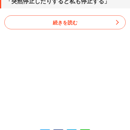
「突然停止したりすると私も停止する」
続きを読む
トピック内では、トピ主と同じように職場のIT化に苦労し
ているユーザーからの共感の声が相次いだ。