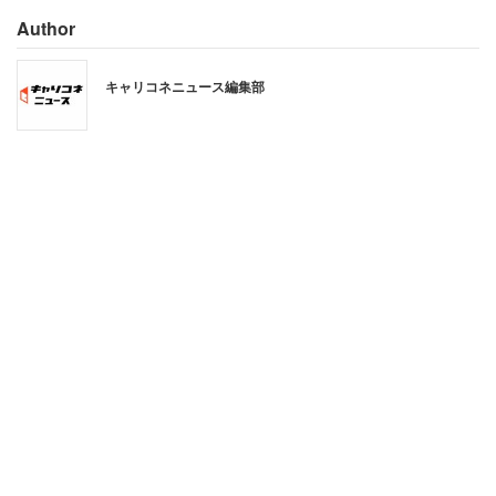
「AIだからって身構えてるのかもしれないけど新シ
Author
ステムを最初から分かる人なんていないでしょ 分か
んないなりに理解しようとすればいい 仕事なんだか
キャリコネニュース編集部
ら拒否反応示してる場合じゃないよ」
「覚える気すらなさそうな主だね」
「わからない」と嘆く前に、まずはやってみるべきという
正論である。新しいシステムはそもそも業務を効率化し、
人間を楽にするために導入されるものだ。
この手のモノは、初めから完璧に理解できる人間などいな
い。マニュアル通りに操作できれば十分なケースがほとん
どであり、変化を恐れて立ち止まることは許されないのが
現状だ。