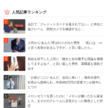
人気記事ランキング
会計で「クレジットカードを返されてない」と本社に
猛クレーム 防犯カメラを確認すると…
上司から“あんた”呼ばわりされた男性 「私には、○○
と言う名前があるんですが」と言い返したら…
有給を却下した上司に「随分と自分勝手な理論を展開
してますよね？」と言い返した男性 退職届も強気で
出す
「お前どこにいるんだ、会社に来い！」海外出張中、
社長から怒鳴られ…年収950万円の営業マンが絶句し
たワケ
メロンゼリーを買ったのに「メロンが嫌いだから返金
しろ」まさかのクレームに店長がとった毅然とした対
応