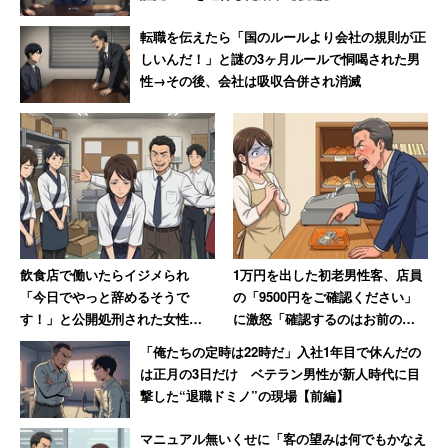
転職を伝えたら「国のルールより会社の規則が正
しいんだ！」と謎の3ヶ月ルールで恫喝された男
性→その後、会社は吸収合併され消滅
飲食店で働いたらイジメられ
1万円を出した初老男性客、店員
「今日でやっと辞めるそうで
の「9500円をご確認ください」
す！」と公開処刑された女性→
に激怒「確認するのはお前の仕
数か月、店が潰れて「ザマーミ
事だろ!」→妻には頭が上がらず
「俺たちの定時は22時だ」入社1年目で休んだの
ロ！」
大人しくなる
は正月の3日だけ ベテラン男性が新人時代に目
撃した“退職ドミノ”の現場【前編】
マニュアル無いくせに「客の望みは何でもかなえ