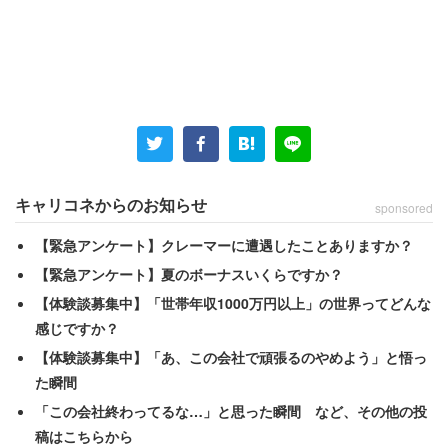
フィッシャー副会長の報酬の内訳を見ると、基本報酬は3
億3900万円だが、株式報酬が29億2400万円（未確定分を
含む）。株式報酬が順位を押し上げた形だ。
2位は新日本建設の金綱一男会長で23億4300万円。役員報
酬の大半を退職慰労金で占めた。3位は、ソフトバンクグ
キャリコネからのお知らせ
sponsored
ループのマルセロ・クラウレ副社長COOで18億200万円。
【緊急アンケート】クレーマーに遭遇したことありますか？
フィッシャー副会長と違い、基本報酬が主体となってい
【緊急アンケート】夏のボーナスいくらですか？
る。
【体験談募集中】「世帯年収1000万円以上」の世界ってどんな
感じですか？
4位は武田薬品工業のクリストフ・ウェバー社長で17億
【体験談募集中】「あ、この会社で頑張るのやめよう」と悟っ
5800万円。5位は、2018年11月に有価証券報告書への役
た瞬間
員報酬の虚偽記載などで東京地検に逮捕された日産自動車
「この会社終わってるな…」と思った瞬間 など、その他の投
のカルロス・ゴーン元会長で、16億5200万円だった。こ
稿はこちらから