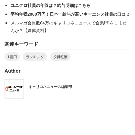
のうち、12億3700万円は支払繰り延べとなっている。
ユニクロ社員の年収は？給与明細はこちら
平均年収2000万円！日本一給与が高いキーエンス社員の口コミ
メルマガ会員数64万のキャリコネニュースで企業PRをしませ
日産・ゴーン社長の報酬は従業員平均給与の
んか？【媒体資料】
201.9倍
関連キーワード
調査では、今年3月期の1億円以上の役員570人の報酬額
1億円
ランキング
役員報酬
と、従業員の平均給与を比較した。最も格差が大きかった
Author
のは日産のゴーン元会長で、従業員の平均給与（815万
4000円）の201.9倍の報酬を受け取っていた。2位は日本
キャリコネニュース編集部
調剤の三津原博元社長（報酬額6億6300万円）で、従業員
の平均給与（545万7000円）の121.5倍。3位は、ソフトバ
ンクグループのマルセロ・クラウレ副社長COOで、従業
員の平均給与（1253万3000円）の95.1倍だった。
4位は、武田薬品工業のクリストフ・ウェバー社長で82.9