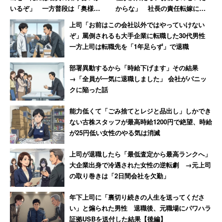
いるぞ」 一方普段は「奥様と
からな」 社長の責任転嫁に絶
一緒だと大人しく買い物」
句【前編】
上司「お前はこの会社以外ではやっていけない
ぞ」罵倒されるも大手企業に転職した30代男性
一方上司は転職先を「1年足らず」で退職
部署異動するから「時給下げます」その結果
→「全員が一気に退職しました」 会社がパニッ
クに陥った話
能力低くて「ごみ捨てとレジと品出し」しかでき
ない古株スタッフが最高時給1200円で絶望、時給
が25円低い女性のやる気は消滅
上司が退職したら「最低査定から最高ランクへ」
大企業出身で冷遇された女性の逆転劇 →元上司
の取り巻きは「2日間会社を欠勤」
年下上司に「裏切り続きの人生を送ってくださ
い」と煽られた男性 退職後、元職場にパワハラ
証拠USBを送付した結果【後編】