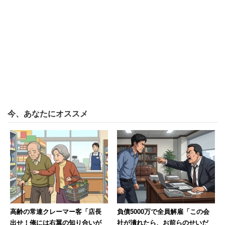
倍、5位はアイビー化粧品の白銀浩二社長で67.4倍だっ
た。格差の平均は、報酬額で18.2倍（中央値14.0倍）に対
し、報酬総額（基本報酬・賞与以外の報酬を含む）で30.5
倍（中央値20.8倍）。基本報酬や賞与以外の報酬が大きい
ことがわかった。
今、あなたにオススメ
高齢の常連クレーマー客「店長
負債5000万で全員解雇「この会
出せ！俺には右翼の知り合いが
社が潰れたら、お前らのせいだ