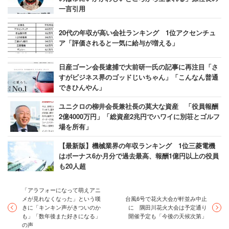
一言引用
20代の年収が高い会社ランキング 1位アクセンチュ
ア「評価されると一気に給与が増える」
日産ゴーン会長逮捕で大前研一氏の記事に再注目「さ
すがビジネス界のゴッドじいちゃん」「こんなん普通
できひんやん」
ユニクロの柳井会長兼社長の莫大な資産 「役員報酬
2億4000万円」「総資産2兆円でハワイに別荘とゴルフ
場を所有」
【最新版】機械業界の年収ランキング 1位三菱電機
はボーナス6か月分で過去最高、報酬1億円以上の役員
も20人超
「アラフォーになって萌えアニ
メが見れなくなった」という嘆
台風6号で花火大会が軒並み中止
きに「キンキン声がきついのか
に 隅田川花火大会は予定通り
も」「数年後また好きになる」
開催予定も「今後の天候次第」
の声