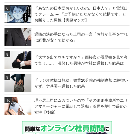
「あなたの日本語おかしいわね、日本人？」と電話口
でクレーム → 「ご予約いただかなくて結構です」と
お断りした男性【実録マンガ】
退職の決め手になった上司の一言「お前が仕事をすれ
ば経費が安くて助かる」
「大学を出てウチですか？」面接官が履歴書を見て鼻
で笑う…… 激怒した男性が本社に通報した結果は
「ラジオ体操は無給」始業20分前の強制参加に納得い
かず、労基署へ通報した結果
理不尽上司にムカついたので「そのまま事務所でエリ
アマネージャーに電話して退職」薬局を即行で辞めた
女性【後編】