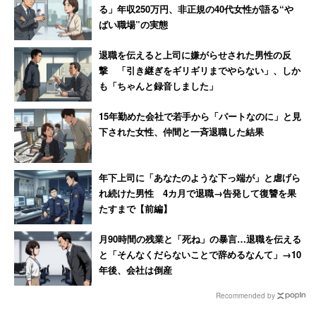
る」年収250万円、非正規の40代女性が語る“や
ばい職場”の実態
退職を伝えると上司に嫌がらせされた男性の反
撃 「引き継ぎをギリギリまでやらない」、しか
も「ちゃんと録音しました」
15年勤めた会社で若手から「パートなのに」と見
下された女性、仲間と一斉退職した結果
年下上司に「あなたのような下っ端が」と虐げら
れ続けた男性 4カ月で退職→告発して復讐を果
たすまで【前編】
月90時間の残業と「死ね」の暴言…退職を伝える
と「そんなくだらないことで辞めるなんて」→10
年後、会社は倒産
Recommended by