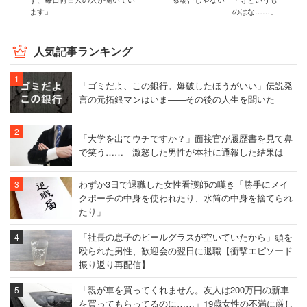
ます」
のはな……」
人気記事ランキング
「ゴミだよ、この銀行。爆破したほうがいい」伝説発
言の元拓銀マンはいま――その後の人生を聞いた
「大学を出てウチですか？」面接官が履歴書を見て鼻
で笑う…… 激怒した男性が本社に通報した結果は
わずか3日で退職した女性看護師の嘆き「勝手にメイ
クポーチの中身を使われたり、水筒の中身を捨てられ
たり」
「社長の息子のビールグラスが空いていたから」頭を
殴られた男性、歓迎会の翌日に退職【衝撃エピソード
振り返り再配信】
「親が車を買ってくれません。友人は200万円の新車
を買ってもらってるのに……」19歳女性の不満に厳し