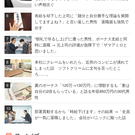
い声相次ぐ
有給を却下した上司に「随分と自分勝手な理論を展開
してますよね？」と言い返した男性 退職届も強気で
出す
“朝礼で吊るし上げ”に遭った男性、ボーナス支給と同
時に退職 → 元上司の評価が急降下で「ザマアミロと
思いました」
本社にクレームをいれたら、近所のコンビニが潰れて
しまった話 ソフトクリームに文句を言ったとこ
ろ……。
夏のボーナス「120万→130万円」に増額するも「妻は
自分の2倍もらっている」と語る年収850万円の30代男
性
部署異動するから「時給下げます」その結果 →「全員
が一気に退職しました」 会社がパニックに陥った話