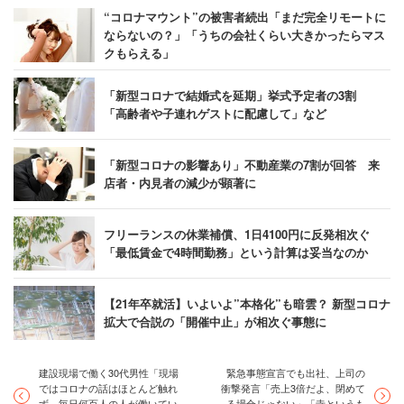
“コロナマウント”の被害者続出「まだ完全リモートに
ならないの？」「うちの会社くらい大きかったらマス
クもらえる」
「新型コロナで結婚式を延期」挙式予定者の3割
「高齢者や子連れゲストに配慮して」など
「新型コロナの影響あり」不動産業の7割が回答 来
店者・内見者の減少が顕著に
フリーランスの休業補償、1日4100円に反発相次ぐ
「最低賃金で4時間勤務」という計算は妥当なのか
【21年卒就活】いよいよ”本格化”も暗雲？ 新型コロナ
拡大で合説の「開催中止」が相次ぐ事態に
建設現場で働く30代男性「現場
緊急事態宣言でも出社、上司の
ではコロナの話はほとんど触れ
衝撃発言「売上3倍だよ、閉めて
ず、毎日何百人の人が働いてい
る場合じゃない」「寺というも