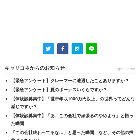
3月に美容室をオープンさせたばかりの都内の40代女性
は、4月の収入がゼロに近いという。自粛要請の影響を大
きく受けた格好だ。女性は一部の報道内容を引き合いに出
キャリコネからのお知らせ
sponsored
して、
【緊急アンケート】クレーマーに遭遇したことありますか？
【緊急アンケート】夏のボーナスいくらですか？
「一部ではコロナ難民が美容室に押し寄せていると
【体験談募集中】「世帯年収1000万円以上」の世界ってどんな
かありますが、それはほんの一部です。ほとんどの
感じですか？
美容室は売り上げが激減していると思います。休業
【体験談募集中】「あ、この会社で頑張るのやめよう」と悟っ
要請対象外で協力金ももらえません。ウチは去年の
た瞬間
売り上げを提示できないので、持続化給付金も申請
「この会社終わってるな…」と思った瞬間 など、その他の投
できないみたいです」
稿はこちらから