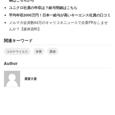
ユニクロ社員の年収は？給与明細はこちら
平均年収2000万円！日本一給与が高いキーエンス社員の口コミ
という。現在の経営状況については
メルマガ会員数64万のキャリコネニュースで企業PRをしませ
んか？【媒体資料】
「こんな時期なので広告を出すのも躊躇します。一
関連キーワード
人でもお客様が来てくれると助かるから営業はして
いるけど、もしコロナ感染したらと思うと風評被害
コロナウイルス
休業
業績
など不安な毎日です。売り上げがないのに、コロナ
Author
対策で高騰した消毒液やマスクの確保に出費はかさ
みます……」
鹿賀大資
「国民にはステイホーム、こっちは売り上げ
も収入も激減」