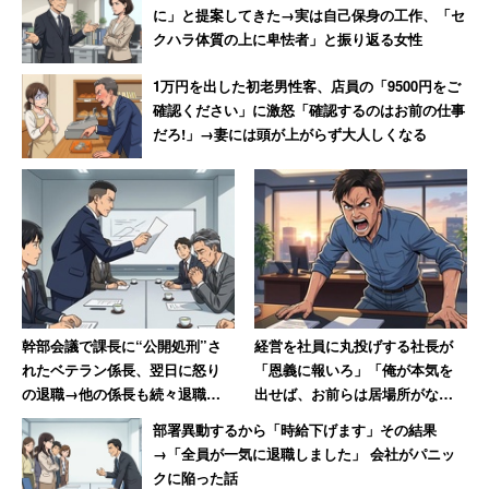
に」と提案してきた→実は自己保身の工作、「セ
クハラ体質の上に卑怯者」と振り返る女性
と憤りを隠せない。なお、東京都では4月30日から7日
間、毎日自主的に休業した理美容室については1店舗につ
1万円を出した初老男性客、店員の「9500円をご
き15万円、2店舗以上の場合は30万円給付金支給が決定し
確認ください」に激怒「確認するのはお前の仕事
だろ!」→妻には頭が上がらず大人しくなる
ている。
※キャリコネニュースでは引き続き
「【新型コロナ】国に
期待する支援策は？」
や
「【新型コロナ】給付金10万円の
使い道は？」
に関するアンケートを募集しています。
幹部会議で課長に“公開処刑”さ
経営を社員に丸投げする社長が
れたベテラン係長、翌日に怒り
「恩義に報いろ」「俺が本気を
の退職→他の係長も続々退職し
出せば、お前らは居場所がなく
て「6つあった現場は1つに」
なる」発言 激怒した男性、社
部署異動するから「時給下げます」その結果
長を罵倒して退職【後編】
→「全員が一気に退職しました」 会社がパニッ
クに陥った話