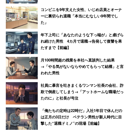
コンビニを9年支えた女性、いじめ店員とオーナ
ーに裏切られ退職「本当にむなしい9年間でし
た」
年下上司に「あなたのような下っ端が」と虐げら
れ続けた男性 4カ月で退職→告発して復讐を果
たすまで【前編】
月100時間超の残業を本社へ直談判した結果
→「やる気がないならやめてもらって結構」と言
われた男性
社員に暴言を吐きまくるワンマン社長の会社、詐
欺で倒産してしまう→「アットホームな職場だっ
たのに」と社長が号泣
「俺たちの定時は22時だ」入社1年目で休んだの
は正月の3日だけ ベテラン男性が新人時代に目
撃した“退職ドミノ”の現場【前編】