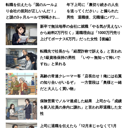
転職を伝えたら「国のルールよ
年下上司に「裏切り続きの人生
室はすっかり蚊帳の外になってしまいました。エス
り会社の規則が正しいんだ！」
を送ってください」と煽られた
テやマツエクサロンは生活に必要がない、でも理美
と謎の3ヶ月ルールで恫喝された
男性 退職後、元職場にパワハ
容室は必需といわれています。それなら休業要請対
男性→その後、会社は吸収合併
ラ証拠USBを送付した結果【後
新卒で無法地帯の会社に就職「やる気が見えない
され消滅
編】
象外の事業所には、リスク対策費用の補償を切にお
から給料2万円引く」退職理由は「1000万円売り
願いしたいです」
上げてボーナス6万円」だった女性【後編】
転職先で社長から「経歴詐称で訴える」と言われ
た1級資格保持の男性 「いや～無知って怖いで
という。さらに、
すね」と呆れる
高齢の常連クレーマー客「店長出せ！俺には右翼
「国民にはステイホーム、こっちは売り上げも収入
の知り合いがいるぞ」 一方普段は「奥様と一緒
も激減。でも休業要請対象外で営業せざるを得ませ
だと大人しく買い物」
ん。しかも営業することでコロナ感染の恐怖を抱
保険営業でノルマ達成した結果 上司から「成績
え、感染すれば営業停止です。それなのに補償はな
を新入社員の身内に譲れ」と言われ即退職した女
いなんて……。休業要請対象外の事業所に対しての
性
対応が酷すぎます」
上司に退職を伝えたら「12月末じゃなくて1月