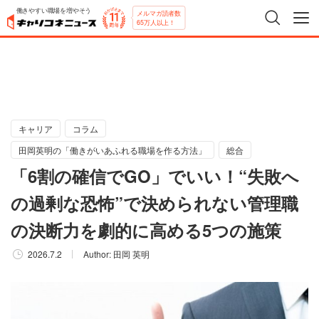
働きやすい職場を増やそう
メルマガ読者数
65万人以上！
キャリア
コラム
田岡英明の「働きがいあふれる職場を作る方法」
総合
「6割の確信でGO」でいい！“失敗へ
の過剰な恐怖”で決められない管理職
の決断力を劇的に高める5つの施策
2026.7.2
Author:
田岡 英明