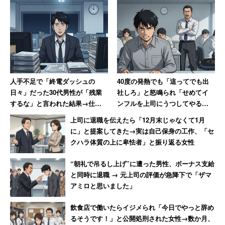
今の時代に求められるのは、「臨機応変な意思決定」で
す。
まずは6割の確信でGOを出し、走りながら1割ずつ精度を
上げていくという進め方が必要です。決断は「終着点」で
はなく、次の検証のための「スタート地点」に過ぎませ
人手不足で「終電ダッシュの
40度の発熱でも「這ってでも出
日々」だった30代男性が「残業
社しろ」と怒鳴られ「せめてイ
ん。失敗したら修正すればいい。その柔軟性が、管理職の
するな」と言われた結果→仕事
ンフルを上司にうつしてやる」
心の余裕を生み、結果として決断のスピードを速めていき
がアホらしくなり退職
と思った男性 数年後その職場
上司に退職を伝えたら「12月末じゃなくて1月
ます。
は「潰された」【後編】
に」と提案してきた→実は自己保身の工作、「セ
クハラ体質の上に卑怯者」と振り返る女性
（5）日々の生活でも早く決める習慣を持つ
“朝礼で吊るし上げ”に遭った男性、ボーナス支給
と同時に退職 → 元上司の評価が急降下で「ザマ
決断力は筋肉と同じで、日々のトレーニングによって鍛え
アミロと思いました」
ていくことができます。会議という「本番」だけで発揮し
ようとしても、急には力を発揮できません。日常の些細な
飲食店で働いたらイジメられ「今日でやっと辞め
るそうです！」と公開処刑された女性→数か月、
場面、ランチのメニューを決める際や書店で本を選ぶ際