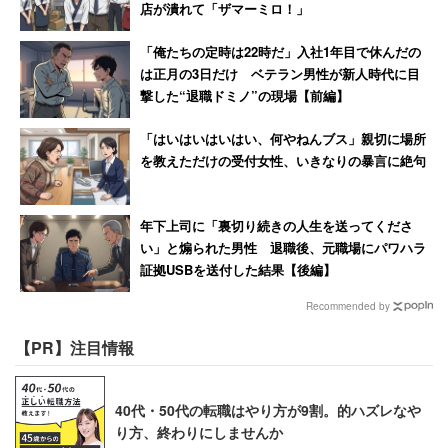
店が潰れて「ザマーミロ！」
に、「3秒以内に決める」練習をしてみてください。
「俺たちの定時は22時だ」入社1年目で休んだの
は正月の3日だけ ベテラン男性が新人時代に目
こうした小さな決断の積み重ねが、「自分で決めた」とい
撃した“退職ドミノ”の現場【前編】
う自己効力感を育んでいきます。日常でクイックレスポン
スができるようになれば、いざという時の重たい決断も、
「はいはいはいはい、何やねんブス」親切に場所
を教えただけの受付女性、いきなりの暴言に絶句
驚くほどスムーズに行えるようになります。
「決断」という言葉には、痛みが伴うイメージがあるかも
年下上司に「裏切り続きの人生を送ってくださ
しれませんが、管理職が自らの意志で道を選び取ったと
い」と煽られた男性 退職後、元職場にパワハラ
証拠USBを送付した結果【後編】
き、組織の空気は確実に変わります。メンバーは、行き先
が不透明な不安から解放され、目の前の仕事に集中できる
Recommended by
ようになるからです。
【PR】注目情報
決断力とは、特別な才能ではありません。「チームを前に
40代・50代の転職はやり方が9割。的ハズレなや
進める」という管理職に求められる力です。本日の内容を
り方、終わりにしませんか
ベースに決めて仕事を進め、働きがいあふれる生産性の高