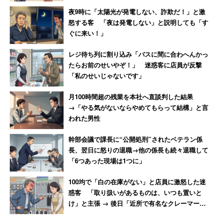
感情に左右されてしまうことがあります。論理的な根拠を
夜9時に「太陽光が発電しない、詐欺だ！」と激
持つために、思考を明確にするためのフレームワークを活
怒する客 「夜は発電しない」と説明しても「す
ぐに来い！」
用していきましょう。
レジ待ち列に割り込み「バスに間に合わへんかっ
例えば、「重要度×緊急度」や「機体収益×実現可能性」の
たらお前のせいやぞ！」 迷惑客に店員が反撃
「私のせいじゃないです」
２軸で優先順位を考えていくペイオフマトリックス手法
や、メリットとデメリットをホワイトボードに可視化して
月100時間超の残業を本社へ直談判した結果
いく方法などがあります。思考を外に出すことで、個人的
→「やる気がないならやめてもらって結構」と言
な感情から離れ、客観的な「最適解」が見えやすくなりま
われた男性
す。
幹部会議で課長に“公開処刑”されたベテラン係
長、翌日に怒りの退職→他の係長も続々退職して
（4）修正することを前提に決める
「6つあった現場は1つに」
100均で「白の在庫がない」と店員に激怒した迷
「一度決めたら変えられない」という思い込みが、決断の
惑客 「取り扱いがあるものは、いつも置いと
ハードルを上げてしまいます。完璧な決断を一度で下そう
け」と主張 → 後日「近所で有名なクレーマー」
とするから、迷いが生じて時間がかかってしまうのです。
と判明