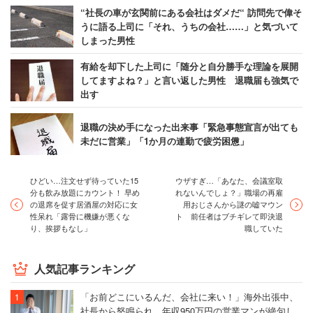
“社長の車が玄関前にある会社はダメだ“ 訪問先で偉そ
うに語る上司に「それ、うちの会社……」と気づいて
しまった男性
有給を却下した上司に「随分と自分勝手な理論を展開
してますよね？」と言い返した男性 退職届も強気で
出す
退職の決め手になった出来事「緊急事態宣言が出ても
未だに営業」「1か月の連勤で疲労困憊」
ひどい…注文せず待っていた15
ウザすぎ…「あなた、会議室取
分も飲み放題にカウント！ 早め
れないんでしょ？」職場の再雇
の退席を促す居酒屋の対応に女
用おじさんから謎の嘘マウン
性呆れ「露骨に機嫌が悪くな
ト 前任者はブチギレて即決退
り、挨拶もなし」
職していた
人気記事ランキング
「お前どこにいるんだ、会社に来い！」海外出張中、
社長から怒鳴られ…年収950万円の営業マンが絶句し