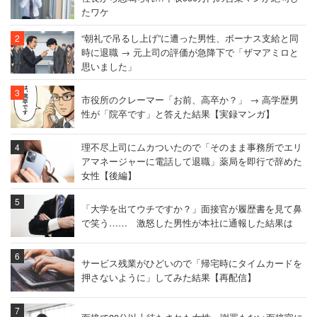
たワケ
“朝礼で吊るし上げ”に遭った男性、ボーナス支給と同
時に退職 → 元上司の評価が急降下で「ザマアミロと
思いました」
市役所のクレーマー「お前、高卒か？」 → 高学歴男
性が「院卒です」と答えた結果【実録マンガ】
理不尽上司にムカついたので「そのまま事務所でエリ
アマネージャーに電話して退職」薬局を即行で辞めた
女性【後編】
「大学を出てウチですか？」面接官が履歴書を見て鼻
で笑う…… 激怒した男性が本社に通報した結果は
サービス残業がひどいので「帰宅時にタイムカードを
押さないように」してみた結果【再配信】