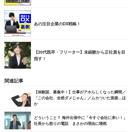
い組織運営に繋げてください。
あの注目企業のDX戦略！
【20代既卒・フリーター】未経験から正社員を目
指す！
関連記事
【体験談、募集中！】仕事がアホらしくなった瞬間／
「この会社、全然ダメじゃん」／ムカついた面接…ほ
か
どういうこと？ 海外出張中に「今すぐ会社に来い！」
社長から怒りの電話 まさかの理由に唖然