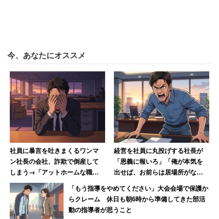
決断とは、文字通り「決めて、断つ」ことになります。多
くの管理職が陥る罠は、「あれもこれも」とすべてやらな
ければと思うことです。しかし、リソースが限られている
今、あなたにオススメ
中で、すべての選択肢を拾うことは、実質的に「何も選ん
でいない」ことになってしまいます。
成果を出す管理職は、戦略的に「捨てる」勇気を持ってい
ます。会議の場でも、「何をやるか」の議論の前に、「私
たちのリソースをこれ以上割くべきでないものは何か」を
明確にしていくことがお勧めです。捨てるものが決まれ
社員に暴言を吐きまくるワンマ
経営を社員に丸投げする社長が
ば、残った選択肢への集中力は劇的に高まっていきます。
ン社長の会社、詐欺で倒産して
「恩義に報いろ」「俺が本気を
しまう→「アットホームな職場
出せば、お前らは居場所がなく
だったのに」と社長が号泣
なる」発言 激怒した男性、社
（3）決断のためのフレームワークを活用する
「もう指導をやめてください」大会会場で保護か
長を罵倒して退職【後編】
らクレーム 休日も朝6時から準備してきた部活
動の指導者が思うこと
決断を「直感」だけに頼ると、その日のコンディションや