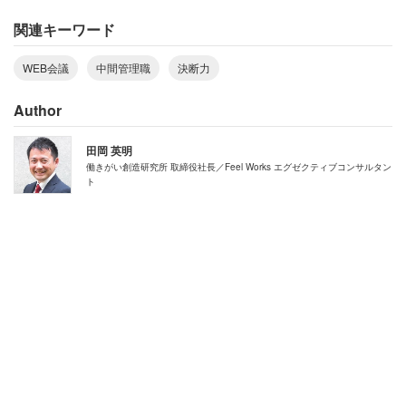
（1）意思決定の「自分軸」を持つ
関連キーワード
決断に迷う最大の理由は、判断基準が「外」にばかりある
WEB会議
中間管理職
決断力
からです。「他人にどう思われるか」「世間の正解は何
Author
か」という外側に基準を置くと、情報は常に不足し、迷い
は深まるばかりです。
田岡 英明
働きがい創造研究所 取締役社長／Feel Works エグゼクティブコンサルタン
ト
大切なのは、組織のビジョンやミッションをもとに、「自
分は何を大切にしたいのか」「このチームでどんな価値を
届けたいのか」という自分軸を明確にすることです。軸が
あれば、たとえ反対意見が出ても「私たちの目的はこれだ
から、今回はこちらで行く」と、信念を持って伝えること
ができます。決断力とは、自分の内側にある「譲れない価
値観」を言語化する力から始まります。
（2）やらないことを決める