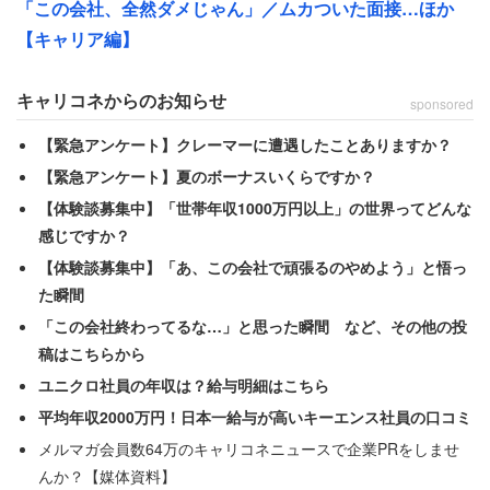
せるのは難しい状況があります。部下からの反発を過剰に
「この会社、全然ダメじゃん」／ムカついた面接…ほか
恐れたり、部長や経営層からの評価を気にしすぎる過剰な
【キャリア編】
配慮は、管理職の決断力を低下させていきます。その結
果、会議は「現状維持」という名の結論を出すためだけの
キャリコネからのお知らせ
sponsored
儀式と化して行ってしまうのです。
【緊急アンケート】クレーマーに遭遇したことありますか？
【緊急アンケート】夏のボーナスいくらですか？
しかし、管理職が決めないことによる最大の損失は、生産
【体験談募集中】「世帯年収1000万円以上」の世界ってどんな
性の低い会議を続けることによって、「組織の時間を奪
感じですか？
い、メンバーの熱量を奪うこと」です。決断を下さない管
【体験談募集中】「あ、この会社で頑張るのやめよう」と悟っ
理職の下では、部下は「自分の提案は無駄だ」と感じ、主
た瞬間
体性を失っていきます。決断力とは、単に物事を選ぶ力で
「この会社終わってるな…」と思った瞬間 など、その他の投
はなく、組織に「動くエネルギー」を与える力なのです。
稿はこちらから
ユニクロ社員の年収は？給与明細はこちら
平均年収2000万円！日本一給与が高いキーエンス社員の口コミ
管理職としての決断力を上げる５つの施策
メルマガ会員数64万のキャリコネニュースで企業PRをしませ
んか？【媒体資料】