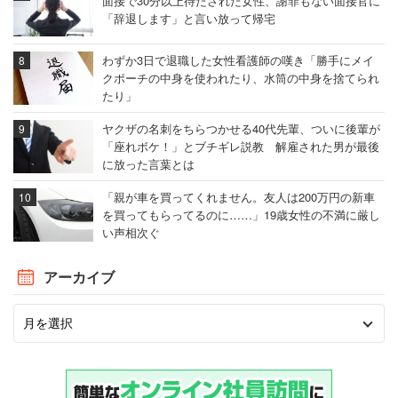
面接で30分以上待たされた女性、謝罪もない面接官に
「辞退します」と言い放って帰宅
わずか3日で退職した女性看護師の嘆き「勝手にメイ
クポーチの中身を使われたり、水筒の中身を捨てられ
たり」
ヤクザの名刺をちらつかせる40代先輩、ついに後輩が
「座れボケ！」とブチギレ説教 解雇された男が最後
に放った言葉とは
「親が車を買ってくれません。友人は200万円の新車
を買ってもらってるのに……」19歳女性の不満に厳し
い声相次ぐ
アーカイブ