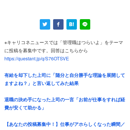
現代の管理職が”決められない”理由
そもそも、なぜ多くの管理職の方が決めることに戸惑うの
でしょうか。その根底にあるのはスキル不足というより
※キャリコネニュースでは「管理職はつらいよ」をテーマ
も、むしろ「失敗への過剰な恐怖」と「関係者への過剰な
に投稿を募集中です。回答はこちらから
配慮」になります。
https://questant.jp/q/S76OTSVE
現代のビジネス環境は、正解のない「VUCA」の時代で
有給を却下した上司に「随分と自分勝手な理論を展開して
す。かつてのように「これが正解」というモデルは、なか
ますよね？」と言い返してみた結果
なか存在しません。そんな中、「失敗への過剰な恐怖」が
生まれやすく、決めることに躊躇してしまうのです。
退職の決め手になった上司の一言「お前が仕事をすれば経
費が安くて助かる」
また、多様な価値観を持つメンバーをマネージメントして
いくダイバーシティ時代、関係する従業員すべてを納得さ
【あなたの投稿募集中！】仕事がアホらしくなった瞬間／