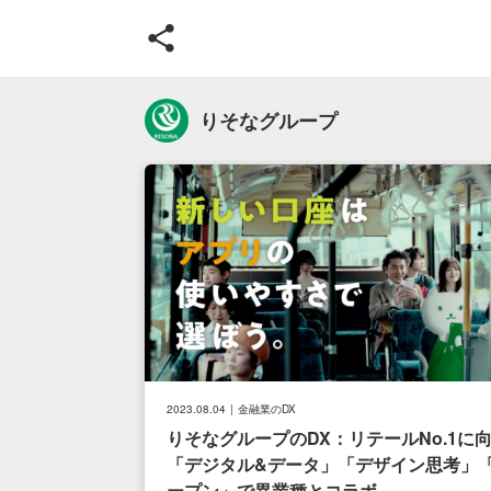
共有
サイトマップ
りそなグループ
トップページ
DX
新着記事
企業
NEXT DX LEADER 創刊にあたって
製造
利用規約・運営会社
NEX
著作権・商標権・リンク・フィード
DX
プライバシーポリシー
DX
Cookie等利用ポリシー
DX
お問い合わせ
DX
2023.08.04
金融業のDX
りそなグループのDX：リテールNo.1に
「デジタル&データ」「デザイン思考」
ープン」で異業種とコラボ