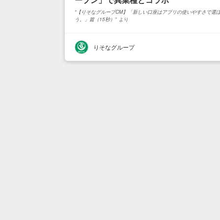
【りそなグループCM】「新しい口座はアプリの使いやすさで選
う。」篇（15秒）
より
りそなグループ