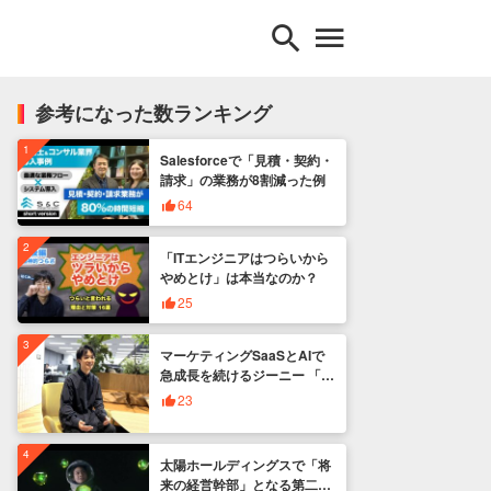
検索
メニュー
参考になった数ランキング
DX人材の獲得育成策
IT業のDX
Salesforceで「見積・契約・
請求」の業務が8割減った例
アーキテクト
64
クラウド(SaaS/PaaS/IaaS)
サービス業のDX
「ITエンジニアはつらいから
be
やめとけ」は本当なのか？
セキュリティ
25
ジニア
デジタルマーケティング
ビッグデータ(BI/MA)
マーケティングSaaSとAIで
プロジェクト失敗あるある
急成長を続けるジーニー 「メ
ガベンチャーへの挑戦」を共
23
不動産業のDX
創する人材を広く募集
商社のDX
太陽ホールディングスで「将
小売業のDX
来の経営幹部」となる第二新