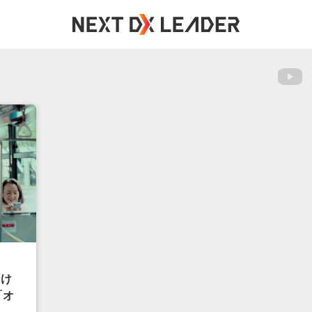
テーマ・カテゴリー
企業インタビュー
DXとは何か解説
の事例からDXを学ぶ
IoT
業のDX
UI/UXデザイナー
T DX LEADER オリジナル
エンジニア/プログラマ
で何ができるのか
コンサルファームの提言
YouTu
とは何か
システム開発の内製化
人材の職種とスキル
データサイエンティスト/AIエン
失敗あるある＆成功のコツ
ビジネスデザイナー
プロジェクトマネージャー/PMO
プロデューサー
向け
医療分野のDX
「オ
営業職のDX