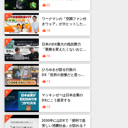
新規事業開発とDX
卒の採用強化 安定した経営
22
基盤の上でベンチャー企業の
業務革新のポイント
ように挑戦
ワークマンの「空調ファン付
物流業のDX
きウェア」が大ヒットした背
製薬業のDX
景
18
金融業のDX
日本のDX最大の抵抗勢力
「業務を変えたくないおじさ
ん」
16
ひろゆきが語る行政の
DX「役所の怠慢だと思って
たんですけど」
13
マッキンゼーは日本企業の
DXにこう提言する
13
2030年にはDXで「便利で息
苦しい消費社会」が訪れる？