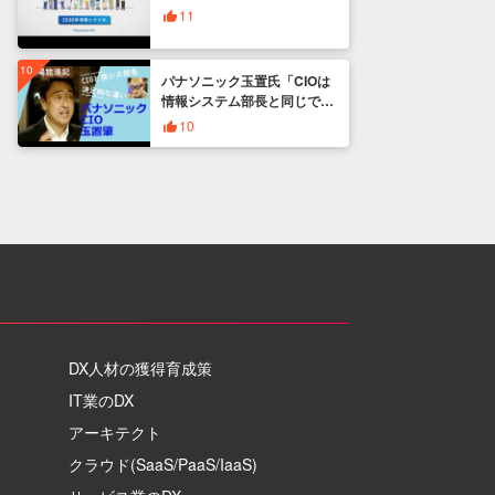
11
パナソニック玉置氏「CIOは
情報システム部長と同じでは
ない」
10
DX人材の獲得育成策
IT業のDX
アーキテクト
クラウド(SaaS/PaaS/IaaS)