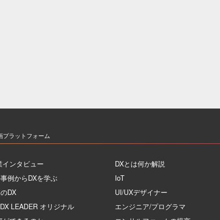
画プラットフォーム
業インタビュー
DXとは何か解説
事例からDXを学ぶ
IoT
のDX
UI/UXデザイナー
 DX LEADER オリジナル
エンジニア/プログラマ