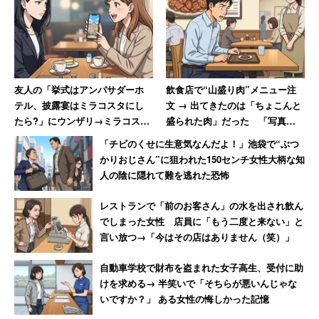
ら受けたさらなる嫌がらせを綴る。
「それは私が着ているものを品定めしていた時で
す。義母から『それ買ったの？うちの子のお給料
友人の「挙式はアンバサダーホ
飲食店で“山盛り肉”メニュー注
で？』と嫌味を言われました。私が『自分のお金で
テル、披露宴はミラコスタにし
文 → 出てきたのは「ちょこんと
買ったんですけど』と言い返したら、義母は『ふー
たら?」にウンザリ→ミラコスタ
盛られた肉」だった 「写真通
ん』とだけ」
で挙式も「呼んでません」と絶
りに盛って下さい」と猛抗議し
「チビのくせに生意気なんだよ！」池袋で“ぶつ
縁した女性
た30代男性
かりおじさん”に狙われた150センチ女性大柄な知
人の陰に隠れて難を逃れた恐怖
女性は「私だって働いています。失礼ですが夫より高給取
りです。運転まで押し付け、嫌味の嵐ですか？本当に腹が
レストランで「前のお客さん」の水を出され飲ん
でしまった女性 店員に「もう二度と来ない」と
立ちます。義実家の人たちは嫁を、人を人とも思わないよ
言い放つ→「今はその店はありません（笑）」
うです」と怒りを爆発させている。
自動車学校で財布を盗まれた女子高生、受付に助
けを求める→ 半笑いで「そちらが悪いんじゃな
※キャリコネニュースでは引き続き
「義実家への帰省で憂
いですか？」 ある女性の悔しかった記憶
鬱なこと」
や
「前世の記憶、ありますか？」
に関するアン