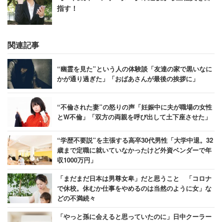
指す！
関連記事
“幽霊を見た”という人の体験談「友達の家で黒いなに
かが通り過ぎた」「おばあさんが最後の挨拶に」
“不倫された妻”の怒りの声「妊娠中に夫が職場の女性
とW不倫」「双方の両親を呼び出して土下座させた」
“学歴不要説”を主張する高卒30代男性「大学中退。32
歳まで定職に就いていなかったけど外資ベンダーで年
収1000万円」
「まだまだ日本は男尊女卑」だと思うこと 「コロナ
で休校。休むか仕事をやめるのは当然のように女」な
どの不満続々
「やっと孫に会えると思っていたのに」日中クーラー