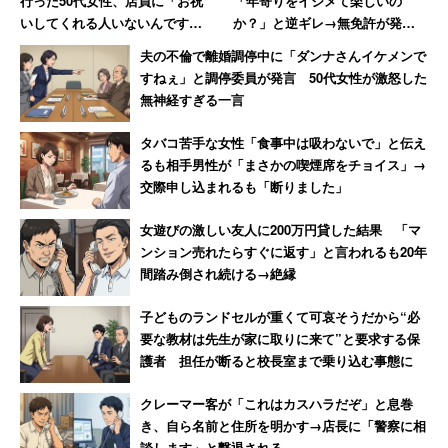
行った50代女性、店員に「お祝
「年寄りをイジメて楽しいの
いしてくれる人いないんです
か？」と逆ギレ→無免許が発覚
か？」と言われて絶句
し警察に連行された結果「慰謝
夫の不倫で離婚調停中に「ダンナさんイケメンで
料払え」
すねぇ」と調停委員が発言 50代女性が激怒した
無神経すぎる一言
タバコ苦手な女性「食事中は吸わないで」と伝え
るも相手男性が「まさかの喫煙席をチョイス」→
交際申し込まれるも「断りました」
女遊びの激しい友人に200万円貸した結果 「マ
ンション売れたらすぐに返す」と言われるも20年
間踏み倒され続ける→絶縁
子どものランドセルが重くて可哀そうだから“必
要な教材は先生が家に取りに来て”と要求する保
護者 担任が断ると校長室まで乗り込む事態に
クレーマー客が「これはカスハラだぞ」と息巻
き、自ら名前と住所を明かす→店長に「警察に相
談します」と撃退される