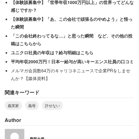
に拝まれるなんて汚らわしい！』と怒鳴りつけてき
【体験談募集中】「世帯年収1000万円以上」の世界ってどんな
ました」
感じですか？
【体験談募集中】「あ、この会社で頑張るのやめよう」と悟っ
た瞬間
そのことに女性は納得いかない。義実家は60歳まで仏教徒
「この会社終わってるな…」と思った瞬間 など、その他の投
で、現在も「葬儀は仏教で」と言っているという。矛盾す
稿はこちらから
る義母の発言に、女性は「絶対に許せません」という。
ユニクロ社員の年収は？給与明細はこちら
平均年収2000万円！日本一給与が高いキーエンス社員の口コミ
そんな姑は、女性の出産を見舞いに病室を訪れたこともあ
メルマガ会員数64万のキャリコネニュースで企業PRをしませ
った。その際「雅子様が愛子様に読み聞かせていたもの
んか？【媒体資料】
よ！」と、何十枚分かのコピーをわたしてきた。しかし女
関連キーワード
性は「すぐにゴミ箱に捨てました」。許せない人から何を
もらっても捨ててしまいたくなる気持ちも分かる。
義実家
義母
許せない
Author
「うちの子は仕事で疲れているのよ！休みの
時くらいあなたが運転すればいいでしょ！」
鹿賀大資