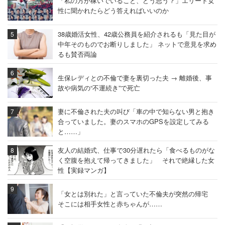
「私の方が稼いでいること、どう思う？」エリート女
性に聞かれたらどう答えればいいのか
38歳婚活女性、42歳公務員を紹介されるも「見た目が
中年そのものでお断りしました」 ネットで意見を求め
るも賛否両論
生保レディとの不倫で妻を裏切った夫 → 離婚後、事
故や病気の“不運続き”で死亡
妻に不倫された夫の叫び「車の中で知らない男と抱き
合っていました。妻のスマホのGPSを設定してみる
と……」
友人の結婚式、仕事で30分遅れたら「食べるものがな
く空腹を抱えて帰ってきました」 それで絶縁した女
性【実録マンガ】
「女とは別れた」と言っていた不倫夫が突然の帰宅
そこには相手女性と赤ちゃんが……