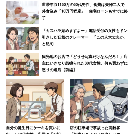
ケートを募集しています。
世帯年収1150万の50代男性、食費は夫婦二人で
外食込み「10万円程度」 住宅ローンもすでに終
了
「カスハラ始めますよー」電話受付の女性もドン
引きした狂気のクレーマー 「この人大丈夫か」
と絶句
観光地のお店で「どうせ写真だけなんだろ！」店
主にいきなり怒鳴られた30代女性、何も買わずに
怒りの退店【前編】
自分の誕生日にケーキを買いに
店の駐車場で事故った高齢客