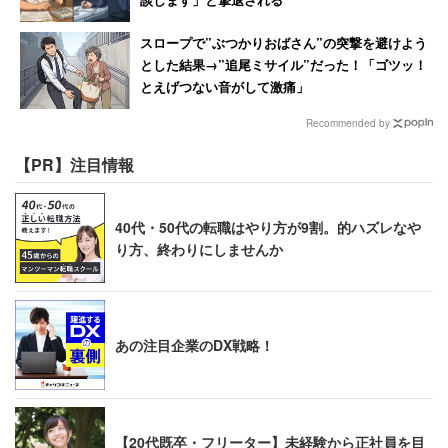
スロープで”ぶつかりおばさん”の突撃を避けよう
とした結果→”追尾ミサイル”だった！「ゴツッ！
とえげつない音がして激痛」
Recommended by
【PR】注目情報
40代・50代の転職はやり方が9割。的ハズレなや
り方、終わりにしませんか
あの注目企業のDX戦略！
【20代既卒・フリーター】未経験から正社員を目