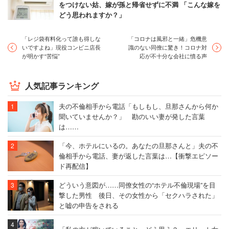
をつけない姑、嫁が孫と帰省せずに不満 「こんな嫁を
どう思われますか？」
「レジ袋有料化って誰も得しな
「コロナは風邪と一緒」危機意
いですよね」現役コンビニ店長
識のない同僚に驚き！コロナ対
が明かす“苦悩”
応が不十分な会社に憤る声
人気記事ランキング
夫の不倫相手から電話「もしもし、旦那さんから何か
聞いていませんか？」 勘のいい妻が発した言葉
は……
「今、ホテルにいるの。あなたの旦那さんと」夫の不
倫相手から電話、妻が返した言葉は…【衝撃エピソー
ド再配信】
どういう意図が……同僚女性の“ホテル不倫現場”を目
撃した男性 後日、その女性から「セクハラされた」
と嘘の申告をされる