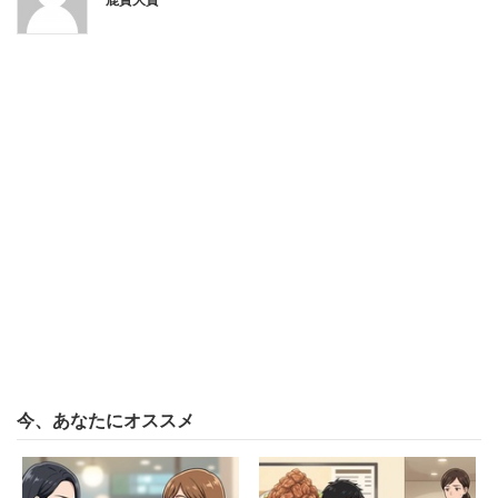
愛知県の30代女性は「ただでさえ行きたくない義実家」と
いい、それでも帰省する際は「嫌々ながら連れ添っていま
す」という。その元凶は姑の嫌味にあった。義実家へは高
速を使って帰省している。その日は夫が疲れていたことも
あり、女性が運転して実家まで向かった。
「帰る時に夫に『帰りはあなたが運転して』と言っ
たらすかさず横槍が。激怒した義母が『うちの子は
仕事で疲れているのよ！仕事でいつも運転している
んだから、休みの時くらいあなたが運転すればいい
でしょ！』と」
今、あなたにオススメ
結局、女性が往復の運転をする羽目になったという。姑か