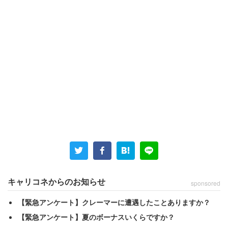
福岡県の40代女性は、夫の実家に帰省した際「色々されま
した……」と綴る。その実家は10年前から神職を家業とし
ており、義父が60歳をすぎてから地元の神社の神主になっ
た。そうしたこともあり、女性がお寺を詣でたことを知っ
た姑は憤慨したという。
キャリコネからのお知らせ
sponsored
「子宝にご利益があることで有名な観音寺に行った
【緊急アンケート】クレーマーに遭遇したことありますか？
ら、義母は座布団を蹴り上げ『ウチは神主よ！坊主
【緊急アンケート】夏のボーナスいくらですか？