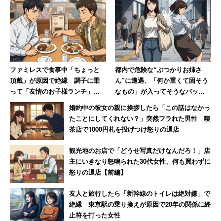
「35ならその言葉が普通に使われていた時代からし
たら、十分行き遅れ」
「いくら時代が変わっても、やはり出産適齢期を考
えれば35以降が行き遅れというのは、あながち間違
ファミレスで食事中「ちょっと
都内で危険な“ぶつかりお姉さ
頂戴」が原因で絶縁 調子に乗
ん”に遭遇、「何か重くて固そう
いではない」
って「友情のお子様ランチ」を
なもの」が入ってそうなバッグ
作ってSNSで“プチバズ”した友
で体当たり 「おぞましい人
婚約中の彼女の親に挨拶したら「この話はなかっ
人の末路
種」と語る40代男性
たことにしてくれない？」突然フラれた男性 喫
など、確かに結婚は個人の自由だけれど、出産年齢や親の
茶店で1000円札を投げつけ怒りの退店
立場で考えると「30代前半までには結婚したほうがいい」
という意見が目立ちました。厚労省の「人口動態統計
観光地のお店で「どうせ写真だけなんだろ！」店
（2019年）」によれば、妻の初婚年齢は1995年で26.3歳
主にいきなり怒鳴られた30代女性、何も買わずに
怒りの退店【前編】
ですが、2019年は29.6歳となっています。ギリギリ20
代、30歳前後で結婚する人が多いことがうかがえます。
友人と旅行したら「新幹線のトイレは絶対嫌」で
絶縁 東京駅の乗り換えが原因で20年の関係に終
止符を打った女性
ただ、「都内だとそのくらいで行き遅れなんて言われない