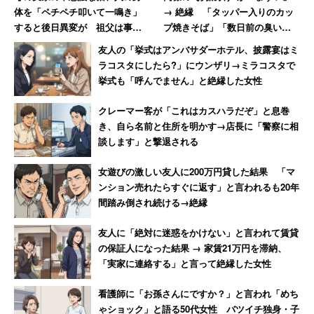
体を「ペチペチ叩いて一鳴き」
→ 絶縁 「タッパー入りのカッ
すると後日異変が 祖父は事故
プ焼きそば」「数日前の臭いが
で脚骨折、お腹叩かれた伯母は
酸っぱくなったオカラサラダ」
友人の「挙式はアンバサダーホテル、披露宴はミ
妊娠発覚
に震撼した女性
ラコスタにしたら?」にウンザリ→ミラコスタで
挙式も「呼んでません」と絶縁した女性
クレーマー客が「これはカスハラだぞ」と息巻
き、自ら名前と住所を明かす→店長に「警察に相
談します」と撃退される
女遊びの激しい友人に200万円貸した結果 「マ
ンション売れたらすぐに返す」と言われるも20年
間踏み倒され続ける→絶縁
友人に「絶対に迷惑をかけない」と言われて賃貸
の保証人になった結果 → 家賃21万円を滞納、
「実家に連絡する」と言って絶縁した女性
看護師に「お孫さんにですか？」と言われ「めち
ゃショック」と語る50代女性 バツイチ独身・子