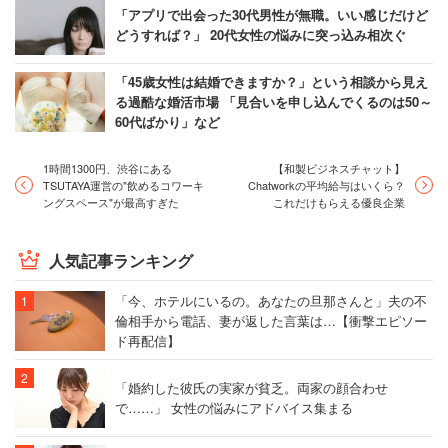
「アプリで出会った30代男性が無職。いい感じだけど
どうすれば？」 20代女性の悩みに突っ込み相次ぐ
「45歳女性は結婚できますか？」という相談から見え
る過酷な婚活市場 「見合いを申し込んでくるのは50～
60代ばかり」など
1時間1300円、渋谷にある
【和製ビジネスチャット】
TSUTAYA運営の"飲めるコワーキ
Chatworkの平均給与はいくら？
ングスペース"が最高すぎた
これだけもらえる優良企業
人気記事ランキング
「今、ホテルにいるの。あなたの旦那さんと」夫の不
倫相手から電話、妻が返した言葉は…【衝撃エピソー
ド再配信】
「婚約した彼氏の実家が貧乏。両家の顔合わせ
で……」 女性の悩みにアドバイス集まる