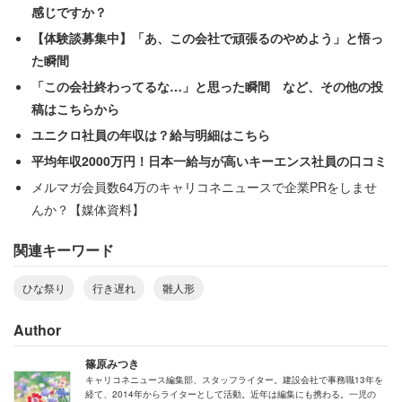
感じですか？
【体験談募集中】「あ、この会社で頑張るのやめよう」と悟っ
などのほか、同僚男性にデリカシーが無いという批判や、
た瞬間
言葉自体が古い、結婚・出産だけが幸せじゃない、という
「この会社終わってるな…」と思った瞬間 など、その他の投
怒りの声も相次ぎました。中には、「実際だいぶしまわな
稿はこちらから
かった私。もちろん結婚してません」などの自虐コメント
ユニクロ社員の年収は？給与明細はこちら
や、「一年中お雛様出てたけど、31で結婚したよ？姉は
平均年収2000万円！日本一給与が高いキーエンス社員の口コミ
23で結婚したし（笑）」など、この言説を笑い飛ばす声も
メルマガ会員数64万のキャリコネニュースで企業PRをしませ
多数入っています。
んか？【媒体資料】
関連キーワード
雛人形の大手、「久月
」公式サイトのQ＆A
では、「早く
しまわないと行き遅れる？」という疑問に対し、
ひな祭り
行き遅れ
雛人形
Author
「それは根拠のないことです。おひなさまを飾る時
篠原みつき
期・しまう時期は、その季節の範囲内ならいつでも
キャリコネニュース編集部、スタッフライター。建設会社で事務職13年を
結構です」
経て、2014年からライターとして活動。近年は編集にも携わる。一児の