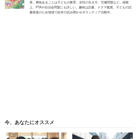
母。興味あることは子どもの教育、女性の生き方、労働問題など。経験
上、PTAや自治会問題にも詳しい。趣味は読書、ドラマ鑑賞。子どもの読
書推進のため地域で絵本の読み聞かせボランティア活動中。
と回答しています。ひな祭りの起源は平安時代ともいわ
れ、子どもの幸せを願う行事ですから「結婚が女の幸せ」
という価値観が根強かった昔に、そんな脅しのような言説
がついて回ったと考えられます。人形はホコリと湿気を嫌
うそうなので、「汚れないうちに早くしまいなさい」とい
う注意の意味もあるでしょう。いずれにしても、結婚とは
関係ないことです。
初婚年齢は30歳前後だが、価値観のアップデ
ートは必要
今、あなたにオススメ
一方で、トピックには、「さすがに35歳は行き遅れだと思
う」という声も少なくありません。