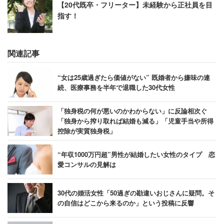
【20代既卒・フリーター】未経験から正社員を目
指す！
関連記事
“女は25歳過ぎたら価値がない” 既婚者から嫌味の連
続、医療事務を半年で退職した30代女性
「独身税の何が悪いのかわからない」に反論相次ぐ
「独身から搾り取れば結婚も減る」「児童手当や所得
控除が実質独身税」
“年収1000万円超”男性が結婚したい女性のタイプ 恋
愛コンサルの見解は
30代の婚活女性「50過ぎの勘違いおじさんに疑問。そ
の自信はどこから来るのか」という投稿に反響