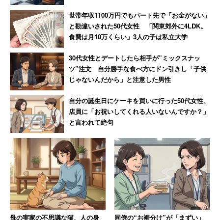
よ」という声もあるように、年々晩婚化が進むなか、何歳
世帯年収1100万円でもパート先で「お金がない」
から「行き遅れ」とするのかははっきりしません。そもそ
と勘違いされた50代女性 「関東郊外に4LDK。
も「結婚はしない」という人もいるため、定義する必要も
食費は月10万くらい」3人の子は私立大学
ないでしょう。
30代女性とデートしたら相手が”ミックスナッ
ツ”注文 自分勝手な食べ方にドン引きし「子供
他方、トピックのコメントには、「直接言われたわけでは
じゃないんだから」と注意した男性
ないのだから、勝手に傷つくな」という厳しい声もありま
自分の誕生日にケーキを買いに行った50代女性、
した。トピ主は、確かに直接言われたわけではありません
店員に「お祝いしてくれる人いないんですか？」
が、その同僚男性たちに「配慮が足りない」という批判が
と言われて絶句
多いことも事実です。何気なく口にした悪意のない会話で
あることは分かりますが、もう少し価値観をアップデート
しないと、自分の娘にも「早く結婚しないと女性として価
値が下がる」というような価値観を押し付け、嫌がられる
ことになるかもしれません。
母の実家の不思議な猫、人の身
同僚の“お裾分け”が「まずい」