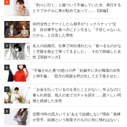
「釣りに行く」と嘘ついて不倫していた夫 尾行する
とラブホテルに車が駐めてあって……【前編】
30代女性とデートしたら相手が“ミックスナッツ“注
文 自分勝手な食べ方にドン引きし「子供じゃないん
だから」と注意した男性
友人の結婚式、仕事で30分遅れたら「食べるものがな
く空腹を抱えて帰ってきました」 それで絶縁した女
性【実録マンガ】
"不倫された妻"の怒りの声「妊娠中に夫が職場の女性
とW不倫」「双方の両親を呼び出して土下座させた」
「お金を払っているのを見たことがない」年上なのに
奢られ前提、他人の金でガチャを回す……図々しい同
僚と絶縁した女性
交際15年の恋人いても"あえて結婚しない"理由「束縛
が苦手。結婚という制度そのものに特に憧れはない」