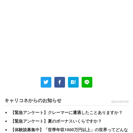
「行き遅れ」は、「お嫁に行くこと」が前提となってお
り、現代にそぐわない古臭い言葉ではないでしょうか。ト
ピック内のコメントは、励ましをはじめとする3000近く
の意見が上がりました。
キャリコネからのお知らせ
sponsored
「おっさんたちの考えが時代遅れなだけよ、気にす
るな」
【緊急アンケート】クレーマーに遭遇したことありますか？
「いまどき行き遅れも何も。自立してればどうでも
【緊急アンケート】夏のボーナスいくらですか？
ええんです」
【体験談募集中】「世帯年収1000万円以上」の世界ってどんな