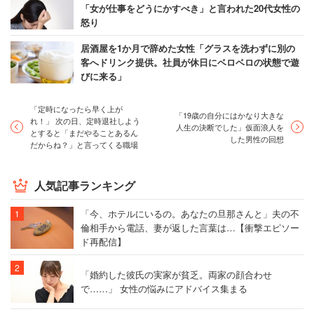
「女が仕事をどうにかすべき」と言われた20代女性の
怒り
居酒屋を1か月で辞めた女性「グラスを洗わずに別の
客へドリンク提供。社員が休日にベロベロの状態で遊
びに来る」
「定時になったら早く上が
「19歳の自分にはかなり大きな
れ！」 次の日、定時退社しよう
人生の決断でした」仮面浪人を
とすると「まだやることあるん
した男性の回想
だからね？」と言ってくる職場
人気記事ランキング
「今、ホテルにいるの。あなたの旦那さんと」夫の不
倫相手から電話、妻が返した言葉は…【衝撃エピソー
ド再配信】
「婚約した彼氏の実家が貧乏。両家の顔合わせ
で……」 女性の悩みにアドバイス集まる