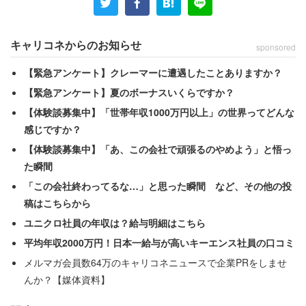
「久しぶりの休みに夫の車に乗ると、助手席の下に見た事
ない携帯電話が。怪しいと思い夫にバレないよう静かに隠
キャリコネからのお知らせ
sponsored
しもち、携帯を確認。昔はガラケーでロックなどかかって
【緊急アンケート】クレーマーに遭遇したことありますか？
おらず、誰でも開けたのです」
【緊急アンケート】夏のボーナスいくらですか？
【体験談募集中】「世帯年収1000万円以上」の世界ってどんな
見知らぬ携帯は「明らかに女性用の携帯」だったという。
感じですか？
女性は携帯の中身を確認すると、なんとそこには「夫との
【体験談募集中】「あ、この会社で頑張るのやめよう」と悟っ
やりとり」が！
た瞬間
「この会社終わってるな…」と思った瞬間 など、その他の投
「冷や汗タラタラで見てみると、『〇〇で待ち合わせ』
稿はこちらから
『私の携帯しらない？』などメッセージが・ どうやら私
ユニクロ社員の年収は？給与明細はこちら
のいない間にデートしていて落としたらしい」
平均年収2000万円！日本一給与が高いキーエンス社員の口コミ
メルマガ会員数64万のキャリコネニュースで企業PRをしませ
女性が仕事を頑張っている隙に別の女性に会うとは信じら
んか？【媒体資料】
れない裏切り行為である。