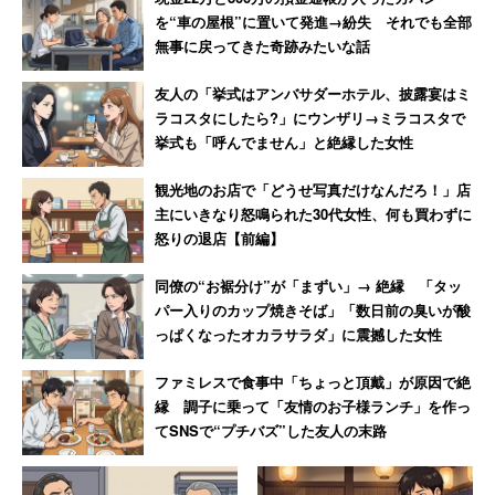
を“車の屋根”に置いて発進→紛失 それでも全部
無事に戻ってきた奇跡みたいな話
友人の「挙式はアンバサダーホテル、披露宴はミ
ラコスタにしたら?」にウンザリ→ミラコスタで
挙式も「呼んでません」と絶縁した女性
観光地のお店で「どうせ写真だけなんだろ！」店
主にいきなり怒鳴られた30代女性、何も買わずに
怒りの退店【前編】
同僚の“お裾分け”が「まずい」→ 絶縁 「タッ
パー入りのカップ焼きそば」「数日前の臭いが酸
っぱくなったオカラサラダ」に震撼した女性
ファミレスで食事中「ちょっと頂戴」が原因で絶
縁 調子に乗って「友情のお子様ランチ」を作っ
てSNSで“プチバズ”した友人の末路