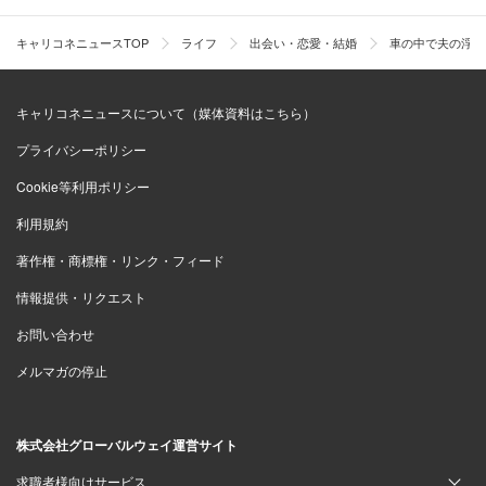
キャリコネニュースTOP
ライフ
出会い・恋愛・結婚
車の中で夫の浮気
キャリコネニュースについて（媒体資料はこちら）
プライバシーポリシー
Cookie等利用ポリシー
利用規約
著作権・商標権・リンク・フィード
情報提供・リクエスト
お問い合わせ
メルマガの停止
株式会社グローバルウェイ運営サイト
求職者様向けサービス