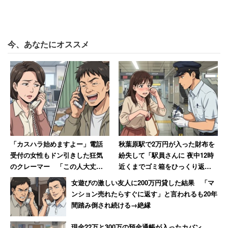
今、あなたにオススメ
「カスハラ始めますよー」電話
秋葉原駅で2万円が入った財布を
受付の女性もドン引きした狂気
紛失して「駅員さんに 夜中12時
のクレーマー 「この人大丈夫
近くまでゴミ箱をひっくり返し
か」と絶句
てもらいました」 30年後も忘
女遊びの激しい友人に200万円貸した結果 「マ
れられない話
ンション売れたらすぐに返す」と言われるも20年
間踏み倒され続ける→絶縁
現金22万と300万の預金通帳が入ったカバン