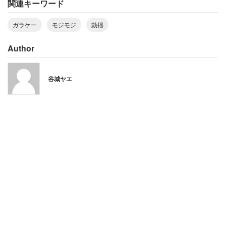
関連キーワード
「夫は別な連絡手段？で連絡来たのか、バタバタと車の中
ガラケー
モジモジ
動揺
を何か探している様子があり『何かなくなった？』と聞く
と『イヤ、別に・』とモジモジ」
Author
明らかに動揺する夫にますます疑いは深まるが、女性は
谷城ヤエ
「頭に来て、一通り確認してから近くの河川に捨ててやり
ました！負ける気がしなかったので、1カ月くらい泳がせ
ていましたが、その後は別れたようでした」
と綴っていた。女性は夫を責めることなく、辛抱強く待っ
たようだ。