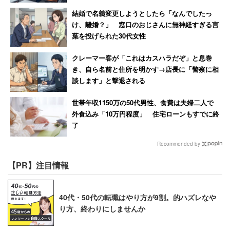
結婚で名義変更しようとしたら「なんでしたっ
け、離婚？」 窓口のおじさんに無神経すぎる言
葉を投げられた30代女性
クレーマー客が「これはカスハラだぞ」と息巻
き、自ら名前と住所を明かす→店長に「警察に相
談します」と撃退される
世帯年収1150万の50代男性、食費は夫婦二人で
外食込み「10万円程度」 住宅ローンもすでに終
了
Recommended by
【PR】注目情報
40代・50代の転職はやり方が9割。的ハズレなや
り方、終わりにしませんか