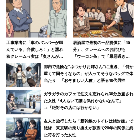
工事業者に「車のバンパーが凹
居酒屋で最初の一品提供に「45
んでいる、弁償しろ！」と濡れ
分」、クレームへのお詫びも
衣クレーム→実は「奥さんが買
「ウーロン茶」で「最悪過ぎて
い物に出てぶつけた」、真相判
お店の名前も覚えていません」
都内で危険な“ぶつかりお姉さん”に遭遇、「何か
明も謝罪なし
と語る女性
重くて固そうなもの」が入ってそうなバッグで体
当たり 「おぞましい人種」と語る40代男性
ガラガラのカフェで注文を忘れられ30分放置され
た女性「4人もいて誰も気付かないなんて」
→「絶対その店には行かない」
友人と旅行したら「新幹線のトイレは絶対嫌」で
絶縁 東京駅の乗り換えが原因で20年の関係に終
止符を打った女性