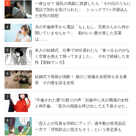
一体なぜ？ 彼氏の両親に挨拶したら「その日のうちに
電話で別れを告げられた」 ショックで1ヶ月寝込ん
だ女性の回想
夫の不倫相手から電話「もしもし、旦那さんから何か
聞いていませんか？」 勘のいい妻が発した言葉
は……
友人の結婚式、仕事で30分遅れたら「食べるものがな
く空腹を抱えて帰ってきました」 それで絶縁した女
性【実録マンガ】
結婚式で母親が泥酔！ 娘のご祝儀を全部持ち去る暴
挙 その後を語る女性
"不倫された妻"の怒りの声「妊娠中に夫が職場の女性
とW不倫」「双方の両親を呼び出して土下座させた」
「恋人との写真をSNSにアップ」過半数が拒否反応
一方で「浮気防止に役立ちそう」という肯定派も