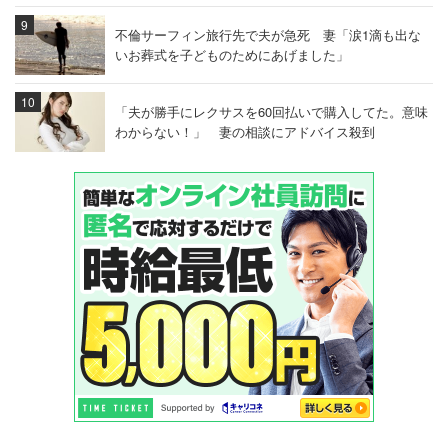
不倫サーフィン旅行先で夫が急死 妻「涙1滴も出な
いお葬式を子どものためにあげました」
「夫が勝手にレクサスを60回払いで購入してた。意味
わからない！」 妻の相談にアドバイス殺到