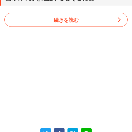
続きを読む
当時、「夜中も呼び出しのある手術室の看護師」をしてい
たという女性。必然的に家を空けることも多くなるが、そ
の間に夫はよからぬことをしていたようだ。