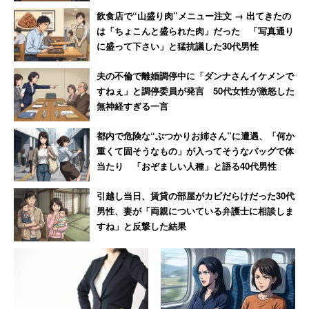
飲食店で“山盛り肉”メニュー注文 → 出てきたの
は「ちょこんと盛られた肉」だった 「写真通り
に盛って下さい」と猛抗議した30代男性
夫の不倫で離婚調停中に「ダンナさんイケメンで
すねぇ」と調停委員が発言 50代女性が激怒した
無神経すぎる一言
都内で危険な“ぶつかりお姉さん”に遭遇、「何か
重くて固そうなもの」が入ってそうなバッグで体
当たり 「おぞましい人種」と語る40代男性
引越し当日、賃貸の部屋がカビだらけだった30代
男性、妻が「両親についている弁護士に相談しま
すね」と反撃した結果