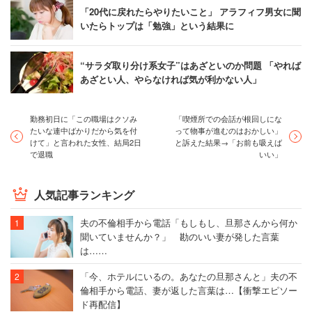
「20代に戻れたらやりたいこと」 アラフィフ男女に聞
いたらトップは「勉強」という結果に
“サラダ取り分け系女子”はあざといのか問題 「やれば
あざとい人、やらなければ気が利かない人」
勤務初日に「この職場はクソみ
「喫煙所での会話が根回しにな
たいな連中ばかりだから気を付
って物事が進むのはおかしい」
けて」と言われた女性、結局2日
と訴えた結果→「お前も吸えば
で退職
いい」
人気記事ランキング
夫の不倫相手から電話「もしもし、旦那さんから何か
聞いていませんか？」 勘のいい妻が発した言葉
は……
「今、ホテルにいるの。あなたの旦那さんと」夫の不
倫相手から電話、妻が返した言葉は…【衝撃エピソー
ド再配信】