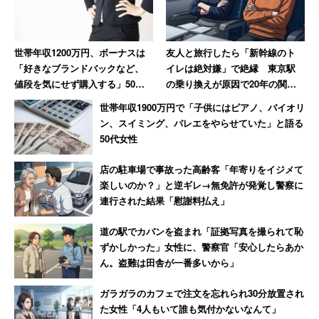
世帯年収1200万円、ボーナスは
友人と旅行したら「新幹線のト
「好きなブランドバックなど、
イレは絶対嫌」で絶縁 東京駅
値段を気にせず購入する」50代
の乗り換えが原因で20年の関係
女性、一方で「余裕はない」5人
に終止符を打った女性
世帯年収1900万円で「子供にはピアノ、バイオリ
家族の男性も
ン、スイミング、バレエをやらせていた」と語る
50代女性
店の駐車場で事故った高齢客「年寄りをイジメて
楽しいのか？」と逆ギレ→無免許が発覚し警察に
連行された結果「慰謝料払え」
道の駅でカバンを盗まれ「証拠写真を撮られて恥
ずかしかった」女性に、警察官「安心したらあか
ん。盗難は田舎が一番多いから」
ガラガラのカフェで注文を忘れられ30分放置され
た女性「4人もいて誰も気付かないなんて」