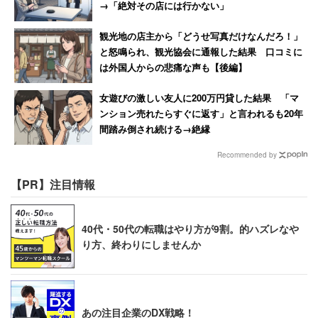
→「絶対その店には行かない」
観光地の店主から「どうせ写真だけなんだろ！」
と怒鳴られ、観光協会に通報した結果 口コミに
は外国人からの悲痛な声も【後編】
女遊びの激しい友人に200万円貸した結果 「マ
ンション売れたらすぐに返す」と言われるも20年
間踏み倒され続ける→絶縁
Recommended by
【PR】注目情報
40代・50代の転職はやり方が9割。的ハズレなや
り方、終わりにしませんか
あの注目企業のDX戦略！