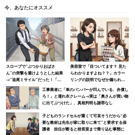
今、あなたにオススメ
スロープで”ぶつかりおばさ
美容室で「目ついてます？ 見た
ん”の突撃を避けようとした結果
らわかりますよね？？」カラー
→”追尾ミサイル”だった！「ゴ
リングの説明でなぜか煽られた
ツッ！とえげつない音がして激
女性 30年後も思い出す苦い記
工事業者に「車のバンパーが凹んでいる、弁償し
痛」
憶
ろ！」と濡れ衣クレーム→実は「奥さんが買い物
に出てぶつけた」、真相判明も謝罪なし
子どものランドセルが重くて可哀そうだから“必
要な教材は先生が家に取りに来て”と要求する保
護者 担任が断ると校長室まで乗り込む事態に