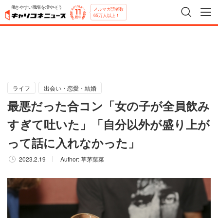
働きやすい職場を増やそう
メルマガ読者数
65万人以上！
ライフ
出会い・恋愛・結婚
最悪だった合コン「女の子が全員飲み
すぎて吐いた」「自分以外が盛り上が
って話に入れなかった」
2023.2.19
Author:
草茅葉菜