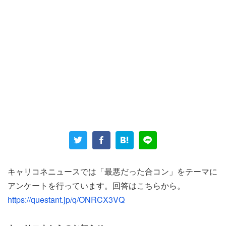
千葉県の30代男性（営業／750万円）は、「社会人3～4年
目の時に4対4で飲み会（合コン）をした時、女の子が全員
飲みすぎて吐いた」というとんでもない経験をした。
「楽しむのは良いが、社会人だから飲み方は考えて欲しか
った。女性も同じく社会人3～4年目の子達だった」
キャリコネニュースでは「最悪だった合コン」をテーマに
アンケートを行っています。回答はこちらから。
と冷静に綴る男性。お酒とは賢く付き合っていきたいもの
https://questant.jp/q/ONRCX3VQ
だ。