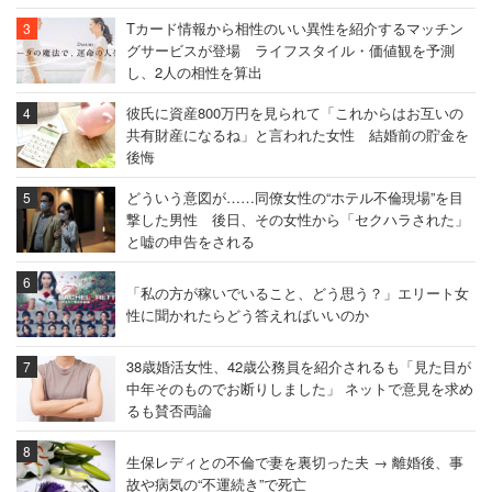
Tカード情報から相性のいい異性を紹介するマッチン
グサービスが登場 ライフスタイル・価値観を予測
し、2人の相性を算出
彼氏に資産800万円を見られて「これからはお互いの
共有財産になるね」と言われた女性 結婚前の貯金を
後悔
どういう意図が……同僚女性の“ホテル不倫現場”を目
撃した男性 後日、その女性から「セクハラされた」
と嘘の申告をされる
「私の方が稼いでいること、どう思う？」エリート女
性に聞かれたらどう答えればいいのか
38歳婚活女性、42歳公務員を紹介されるも「見た目が
中年そのものでお断りしました」 ネットで意見を求め
るも賛否両論
生保レディとの不倫で妻を裏切った夫 → 離婚後、事
故や病気の“不運続き”で死亡