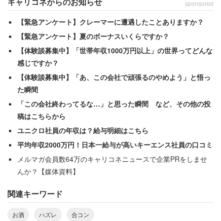
キャリコネからのお知らせ
sponsored
「合コンではなく街コンになってしまいますが…」と綴る
【緊急アンケート】クレーマーに遭遇したことありますか？
のは茨城県の20代男性（サービス・販売・外食／300万
【緊急アンケート】夏のボーナスいくらですか？
円）だ。
【体験談募集中】「世帯年収1000万円以上」の世界ってどんな
感じですか？
「男女各３人掛けのテーブルで話をする流れだったが、自
【体験談募集中】「あ、この会社で頑張るのやめよう」と悟っ
分以外の5人が会話で盛り上がり、自分だけ話に入れなか
た瞬間
った」
「この会社終わってるな…」と思った瞬間 など、その他の投
稿はこちらから
なんとも悲しい話である。さらに男性は
ユニクロ社員の年収は？給与明細はこちら
平均年収2000万円！日本一給与が高いキーエンス社員の口コミ
「尚、話を振っても、別の話題に変えられた」
メルマガ会員数64万のキャリコネニュースで企業PRをしませ
んか？【媒体資料】
と明かす。これはたまたま悪い人
関連キーワード
お酒
ハズレ
合コン