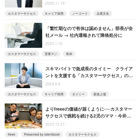
ジションの人材を募集
2025.11.19
カスタマーサクセス
キャリア採用
ノーコード
企業文化
「繁忙期なので有休は認めません」部長が全
社メール → 社内通報されて降格処分に
2025.1.16
カスタマーサクセス
営業マン
有休
スキマバイトで急成長のタイミー クライア
ントを支援する「カスタマーサクセス」の採
用を強化する理由
2024.8.6
カスタマーサクセス
キャリア採用
タイミー
新規上場
よりfreeeの価値が届くように──カスタマー
サクセスで挑戦を続ける2児のママ・今井の葛
藤と成長
2023.12.27
freee
Presented by talentbook
カスタマーサクセス