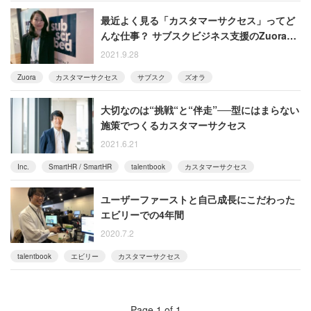
最近よく見る「カスタマーサクセス」ってど
んな仕事？ サブスクビジネス支援のZuoraに
聞いた
2021.9.28
Zuora
カスタマーサクセス
サブスク
ズオラ
大切なのは“挑戦“と“伴走”──型にはまらない
施策でつくるカスタマーサクセス
2021.6.21
Inc.
SmartHR / SmartHR
talentbook
カスタマーサクセス
ユーザーファーストと自己成長にこだわった
エビリーでの4年間
2020.7.2
talentbook
エビリー
カスタマーサクセス
Page 1 of 1