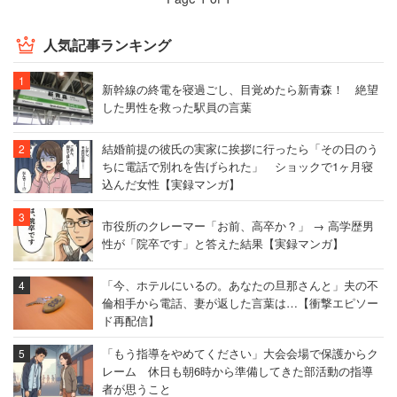
人気記事ランキング
新幹線の終電を寝過ごし、目覚めたら新青森！ 絶望
した男性を救った駅員の言葉
結婚前提の彼氏の実家に挨拶に行ったら「その日のう
ちに電話で別れを告げられた」 ショックで1ヶ月寝
込んだ女性【実録マンガ】
市役所のクレーマー「お前、高卒か？」 → 高学歴男
性が「院卒です」と答えた結果【実録マンガ】
「今、ホテルにいるの。あなたの旦那さんと」夫の不
倫相手から電話、妻が返した言葉は…【衝撃エピソー
ド再配信】
「もう指導をやめてください」大会会場で保護からク
レーム 休日も朝6時から準備してきた部活動の指導
者が思うこと