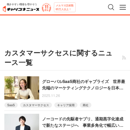
働きやすい職場を増やそう
メルマガ読者数
65万人以上！
カスタマーサクセスに関するニュ
ース一覧
グローバルSaaS商社のギャプライズ 世界最
先端のマーケティングテクノロジーを日本企
業へ提供するスタッフ採用を強化
2025.11.26
SaaS
カスタマーサクセス
キャリア採用
商社
ノーコードの先駆者ヤプリ、通期黒字化達成
で新たなステージへ 事業多角化で幅広いポ