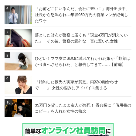
「お前どこにいるんだ、会社に来い！」海外出張中、
社長から怒鳴られ…年収950万円の営業マンが絶句し
たワケ
落とした財布が警察に届くも「現金4万円が消えてい
た」 その後、警察の意外な一言に驚いた女性
ひどい！ママ友にBBQに連れて行かれた娘が「野菜ば
かり食べさせられた」と報告してきて……【前編】
「婚約した彼氏の実家が貧乏。両家の顔合わせ
で……」 女性の悩みにアドバイス集まる
35万円を貸したまま友人が急死！ 香典袋に「借用書の
コピー」を入れた女性の執念