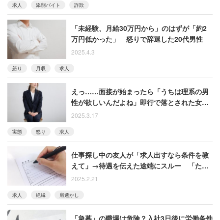
求人
添削バイト
詐欺
「未経験、月給30万円から」のはずが「約2
万円低かった」 怒りで辞退した20代男性
2025.4.3
怒り
月収
求人
えっ……面接が始まったら「うちは理系の男
性が欲しいんだよね」即行で落とされた女性
の怒り
2025.3.17
実態
怒り
求人
仕事探し中の友人が「求人出すなら条件を教
えて」→待遇を伝えた途端にスルー 「ただ
の冷やかしだったのか」と絶縁した女性
2025.2.21
求人
絶縁
肩透かし
「急募」の職場は危険？入社3日後に労働条件