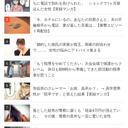
ちに電話で別れを告げられた」 ショックで1ヶ月寝
込んだ女性【実録マンガ】
「今、ホテルにいるの。あなたの旦那さんと」夫の不
倫相手から電話、妻が返した言葉は…【衝撃エピソー
ド再配信】
「婚約した彼氏の実家が貧乏。両家の顔合わせ
で……」 女性の悩みにアドバイス集まる
「もう指導をやめてください」大会会場で保護からク
レーム 休日も朝6時から準備してきた部活動の指導
者が思うこと
市役所のクレーマー「お前、高卒か？」 → 高学歴男
性が「院卒です」と答えた結果【実録マンガ】
落とした財布が警察に届くも「現金4万円が消えてい
た」 その後、警察の意外な一言に驚いた女性