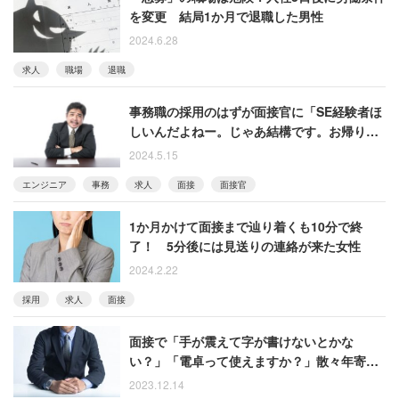
を変更 結局1か月で退職した男性
2024.6.28
求人
職場
退職
事務職の採用のはずが面接官に「SE経験者ほ
しいんだよねー。じゃあ結構です。お帰りく
ださーい」と言われた女性
2024.5.15
エンジニア
事務
求人
面接
面接官
1か月かけて面接まで辿り着くも10分で終
了！ 5分後には見送りの連絡が来た女性
2024.2.22
採用
求人
面接
面接で「手が震えて字が書けないとかな
い？」「電卓って使えますか？」散々年寄り
扱いされた男性が面接官を見返した話
2023.12.14