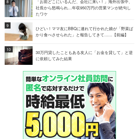
「お前どこにいるんだ、会社に来い！」海外出張中、
社長から怒鳴られ…年収950万円の営業マンが絶句し
たワケ
ひどい！ママ友にBBQに連れて行かれた娘が「野菜ば
かり食べさせられた」と報告してきて……【前編】
30万円貸したこともある友人に「お金を貸して」と逆
に依頼してみた結果