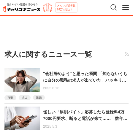
働きやすい職場を増やそう
メルマガ読者数
65万人以上！
求人に関するニュース一覧
“会社辞めよう”と思った瞬間 「知らないうち
に自分の職務の求人が出ていた」ハッキリ言
ってくれれば…と嘆く女性
2025.6.16
夜勤
求人
退職
怪しい「添削バイト」応募したら登録料4万
7000円要求、断ると電話が来て…… 数年
後、詐欺の手口が判明
2025.5.3