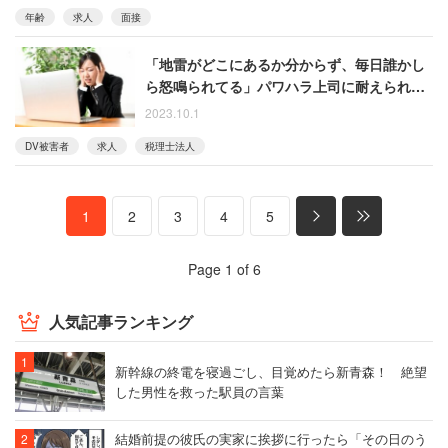
年齢
求人
面接
「地雷がどこにあるか分からず、毎日誰かし
ら怒鳴られてる」パワハラ上司に耐えられず1
か月で退職した女性
2023.10.1
DV被害者
求人
税理士法人
1
2
3
4
5
Page 1 of 6
人気記事ランキング
新幹線の終電を寝過ごし、目覚めたら新青森！ 絶望
した男性を救った駅員の言葉
結婚前提の彼氏の実家に挨拶に行ったら「その日のう