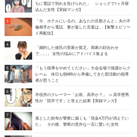
ちに電話で別れを告げられた」 ショックで1ヶ月寝
込んだ女性【実録マンガ】
「今、ホテルにいるの。あなたの旦那さんと」夫の不
倫相手から電話、妻が返した言葉は…【衝撃エピソー
ド再配信】
「婚約した彼氏の実家が貧乏。両家の顔合わせ
で……」 女性の悩みにアドバイス集まる
「もう指導をやめてください」大会会場で保護からク
レーム 休日も朝6時から準備してきた部活動の指導
者が思うこと
市役所のクレーマー「お前、高卒か？」 → 高学歴男
性が「院卒です」と答えた結果【実録マンガ】
落とした財布が警察に届くも「現金4万円が消えてい
た」 その後、警察の意外な一言に驚いた女性