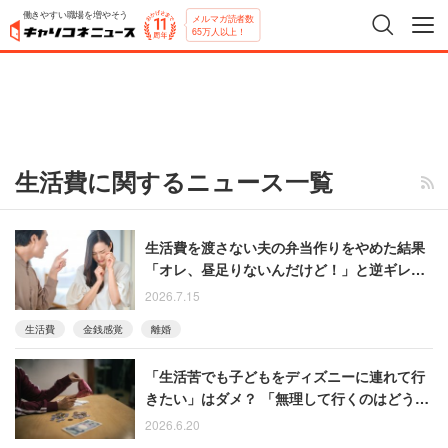
働きやすい職場を増やそう
メルマガ読者数
65万人以上！
生活費に関するニュース一覧
生活費を渡さない夫の弁当作りをやめた結果
「オレ、昼足りないんだけど！」と逆ギレ…
10年耐えた女性が離婚
2026.7.15
生活費
金銭感覚
離婚
「生活苦でも子どもをディズニーに連れて行
きたい」はダメ？ 「無理して行くのはどうな
のか」「相当な出費を覚悟」の声
2026.6.20