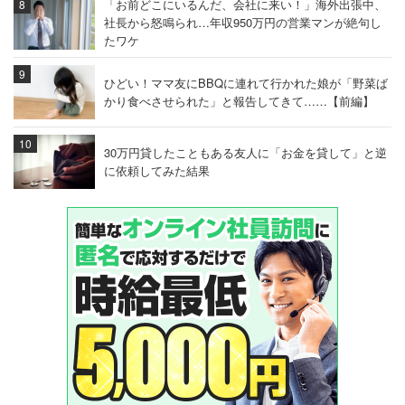
「お前どこにいるんだ、会社に来い！」海外出張中、
社長から怒鳴られ…年収950万円の営業マンが絶句し
たワケ
ひどい！ママ友にBBQに連れて行かれた娘が「野菜ば
かり食べさせられた」と報告してきて……【前編】
30万円貸したこともある友人に「お金を貸して」と逆
に依頼してみた結果