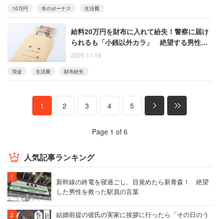
10万円
冬のボーナス
生活費
給料20万円を財布に入れて紛失！警察に届け
られるも「小銭以外カラ」 絶望する男性を
救った社長の神対応
2025.11.19
現金
生活費
財布紛失
1
2
3
4
5
Page 1 of 6
人気記事ランキング
新幹線の終電を寝過ごし、目覚めたら新青森！ 絶望
した男性を救った駅員の言葉
結婚前提の彼氏の実家に挨拶に行ったら「その日のう