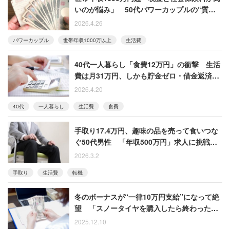
いのが悩み」 50代パワーカップルの“質素
すぎる”二人暮らし
2026.4.26
パワーカップル
世帯年収1000万以上
生活費
40代一人暮らし「食費12万円」の衝撃 生活
費は月31万円、しかも貯金ゼロ・借金返済中
の投稿者に「何食べてるの？」と総ツッコミ
2026.4.20
40代
一人暮らし
生活費
食費
手取り17.4万円、趣味の品を売って食いつな
ぐ50代男性 「年収500万円」求人に挑戦
「年齢的にも通れば奇跡」
2026.3.2
手取り
生活費
転機
冬のボーナスが“一律10万円支給”になって絶
望 「スノータイヤを購入したら終わった」
と語る女性
2025.12.10