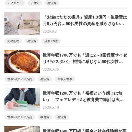
ディズニー
子育て
生活費
「お金はただの道具」資産1.3億円・生活費は
月8万円台…50代男性の資産を減らさない暮
らし
2026.6.3
支出監理
生活費
資産1.3億
世帯年収1700万でも「週に2～3回程度サイゼ
リヤやスタバ」 裕福に感じない50代女性のリ
アル
2026.5.30
世帯年収1700万円
生活費
高収入世帯
世帯年収1200万でも「裕福という感じは無
い」 フェアレディZと教育費で家計は火の
車
2026.5.16
世帯年収1000万超
教育費
生活費
世帯年収1600万円超「税金と社会保険料が高