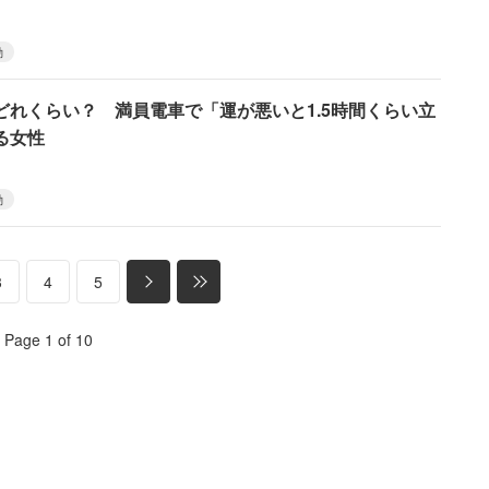
勤
どれくらい？ 満員電車で「運が悪いと1.5時間くらい立
る女性
勤
3
4
5
Page 1 of 10