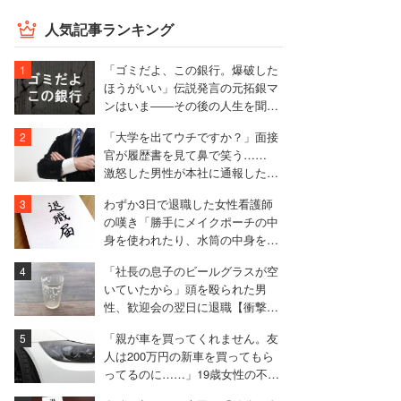
人気記事ランキング
「ゴミだよ、この銀行。爆破した
ほうがいい」伝説発言の元拓銀マ
ンはいま――その後の人生を聞い
た
「大学を出てウチですか？」面接
官が履歴書を見て鼻で笑う……
激怒した男性が本社に通報した結
果は
わずか3日で退職した女性看護師
の嘆き「勝手にメイクポーチの中
身を使われたり、水筒の中身を捨
てられたり」
「社長の息子のビールグラスが空
いていたから」頭を殴られた男
性、歓迎会の翌日に退職【衝撃エ
ピソード振り返り再配信】
「親が車を買ってくれません。友
人は200万円の新車を買ってもら
ってるのに……」19歳女性の不満
に厳しい声相次ぐ