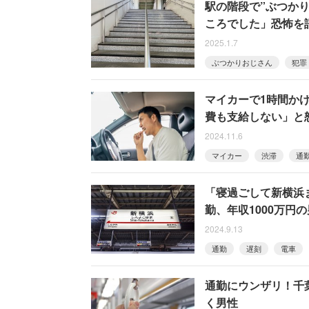
駅の階段で”ぶつか
ころでした」恐怖を
2025.1.7
ぶつかりおじさん
犯罪
マイカーで1時間か
費も支給しない」と
2024.11.6
マイカー
渋滞
通
「寝過ごして新横浜
勤、年収1000万円
2024.9.13
通勤
遅刻
電車
通勤にウンザリ！千
く男性