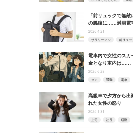
「前リュックで無敵
の脇腹に……満員電
2026.4.21
サラリーマン
前リュッ
電車内で女性のスカ
金となり車内は……
2025.6.28
ゼミ
通勤
電車
高級車で夕方から出
れた女性の怒り
2025.1.31
上司
社長
通勤