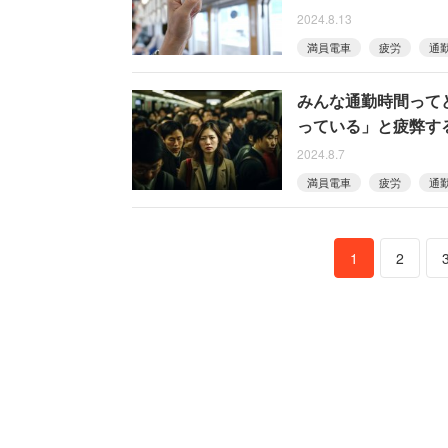
2024.8.13
満員電車
疲労
通
みんな通勤時間って
っている」と疲弊す
2024.8.7
満員電車
疲労
通
1
2