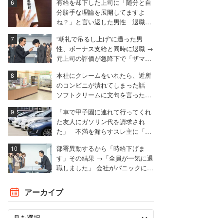
有給を却下した上司に「随分と自
分勝手な理論を展開してますよ
ね？」と言い返した男性 退職届
も強気で出す
“朝礼で吊るし上げ”に遭った男
性、ボーナス支給と同時に退職 →
元上司の評価が急降下で「ザマア
ミロと思いました」
本社にクレームをいれたら、近所
のコンビニが潰れてしまった話
ソフトクリームに文句を言ったと
ころ……。
「車で甲子園に連れて行ってくれ
た友人にガソリン代を請求され
た」 不満を漏らすスレ主に「言
われる前に出せ」と非難殺到
部署異動するから「時給下げま
す」その結果 →「全員が一気に退
職しました」 会社がパニックに陥
った話
アーカイブ