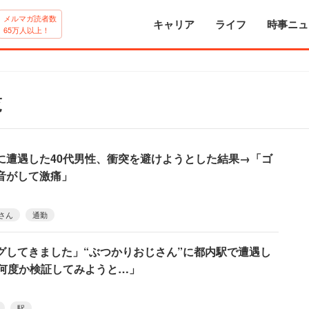
メルマガ読者数
キャリア
ライフ
時事ニュ
65万人以上！
覧
“に遭遇した40代男性、衝突を避けようとした結果→「ゴ
音がして激痛」
さん
通勤
グしてきました」“ぶつかりおじさん”に都内駅で遭遇し
「何度か検証してみようと…」
駅