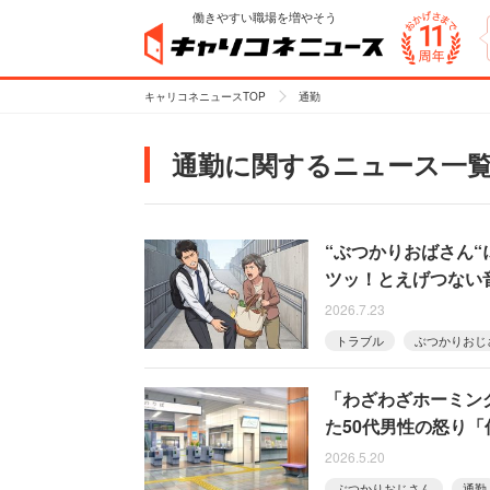
働きやすい職場を増やそう
キャリコネニュースTOP
通勤
通勤に関するニュース一
“ぶつかりおばさん
ツッ！とえげつない
2026.7.23
トラブル
ぶつかりおじ
「わざわざホーミン
た50代男性の怒り
2026.5.20
ぶつかりおじさん
通勤