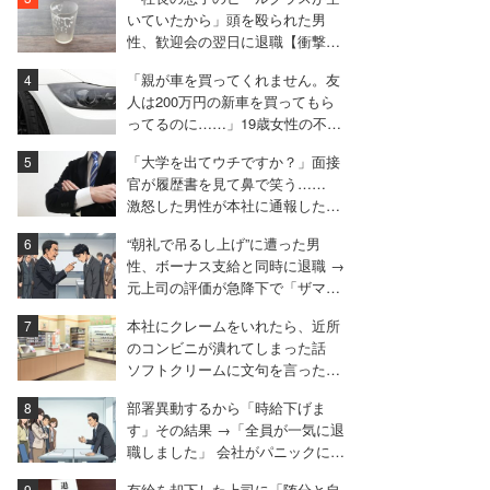
いていたから」頭を殴られた男
性、歓迎会の翌日に退職【衝撃エ
ピソード振り返り再配信】
「親が車を買ってくれません。友
人は200万円の新車を買ってもら
ってるのに……」19歳女性の不満
に厳しい声相次ぐ
「大学を出てウチですか？」面接
官が履歴書を見て鼻で笑う……
激怒した男性が本社に通報した結
果は
“朝礼で吊るし上げ”に遭った男
性、ボーナス支給と同時に退職 →
元上司の評価が急降下で「ザマア
ミロと思いました」
本社にクレームをいれたら、近所
のコンビニが潰れてしまった話
ソフトクリームに文句を言ったと
ころ……。
部署異動するから「時給下げま
す」その結果 →「全員が一気に退
職しました」 会社がパニックに陥
った話
有給を却下した上司に「随分と自