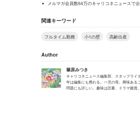
メルマガ会員数64万のキャリコネニュースで企
「4月は子供の小学校入学で毎日登校し
関連キーワード
願いし、高齢の親や兄弟に早めのお迎え
フルタイム勤務
小1の壁
高齢出産
体力もゼロです」
Author
家族総出でなんとか乗り切っているもの
だ。
篠原みつき
キャリコネニュース編集部、スタッフライタ
年は編集にも携わる。一児の母。興味あるこ
問題にも詳しい。趣味は読書、ドラマ鑑賞
「この年でスキルもなく
想像以上のハードな生活を送ることになり
もみなかったです。自分で選択した生活