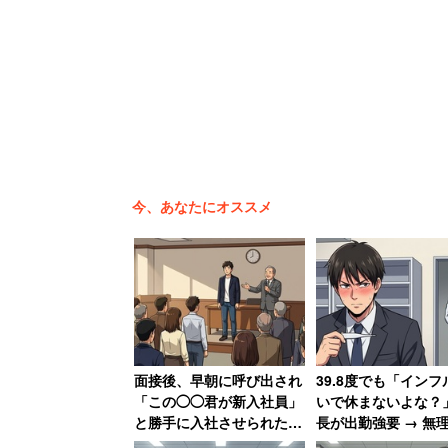
周囲からは「パートナーが稼いでるんだ
に言われます」というが、現実はそう単
「この年でスキルもなく簡単に転職は考
ビクしながら生活してます」
今、あなたにオススメ
本当に倒れてしまっては元も子もないが
で働くしかないのだろう。
面接後、早朝に呼び出され
39.8度でも「インフ
「この◯◯君が新入社員」
いで休まないよな？
と勝手に入社させられた男
長が出勤強要 → 無
性→2時間でスピード退職
売上一番になると「