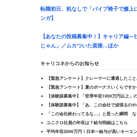
転職初日、机なしで「パイプ椅子で膝上に
ンガ】
【あなたの投稿募集中！】キャリア編～
女性の現在の勤務形態は、フルタイム（7
じゃん」／ムカついた面接…ほか
いる状況だ。短時間勤務だった頃から、
キャリコネからのお知らせ
「かつての同僚である男性上司から『も
【緊急アンケート】クレーマーに遭遇したこと
間勤務で給料も激減してるのにどこまで
【緊急アンケート】夏のボーナスいくらですか
【体験談募集中】「世帯年収1000万円以上」
給料が下がっているのに業務量だけ求め
【体験談募集中】「あ、この会社で頑張るのや
イムに復帰したが、待っていたのは「新
「この会社終わってるな…」と思った瞬間 な
だった。
ユニクロ社員の年収は？給与明細はこちら
平均年収2000万円！日本一給与が高いキーエ
さらにプライベートでは、子どもが小学