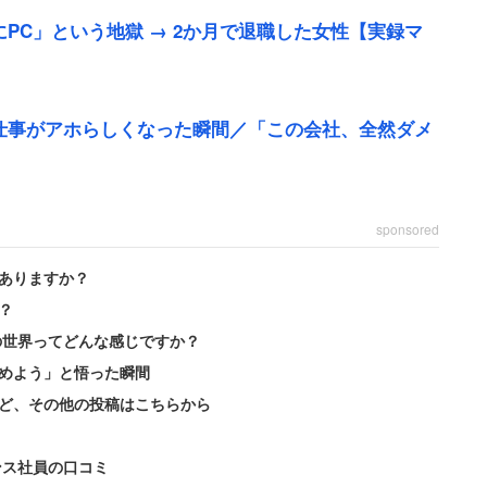
PC」という地獄 → 2か月で退職した女性【実録マ
仕事がアホらしくなった瞬間／「この会社、全然ダメ
.5時間）に残業が加わり、ほぼ毎日8時間以上働いて
職場の要求はシビアだったという。
sponsored
っと仕事を頼みたいんだよ』と幾度も言われ、“短時
ありますか？
働かせるんだ”と心の中では思っていました」
？
の世界ってどんな感じですか？
られるのは割に合わない。そして今年、ついにフルタ
めよう」と悟った瞬間
規事業の現場を任され、当たり前の様に残業の日々」
ど、その他の投稿はこちらから
ンス社員の口コミ
校に入学し、いわゆる「小1の壁」に直面している。