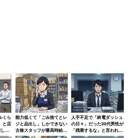
から、もっと楽な仕事に就けばいいのにと他人事の様
純ではない。
えられません。またいつか倒れてしまうのではとビク
、年齢やスキルの壁があるからこそ、週5フルタイム
ルくら
能力低くて「ごみ捨てとレ
人手不足で「終電ダッシュ
」と店
ジと品出し」しかできない
の日々」だった30代男性が
理して
古株スタッフが最高時給
「残業するな」と言われた
ずっと
1200円で絶望、時給が25
結果→仕事がアホらしくな