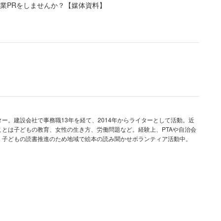
業PRをしませんか？【媒体資料】
ぶり、学童しぶりがある中、朝は夫に子供の送りをお
をお願いし乗り切った1ヶ月でした。GWに遊ぶ気力も
の、自身の気力も体力もすでに底をついているよう
ー。建設会社で事務職13年を経て、2014年からライターとして活動。近
とは子どもの教育、女性の生き方、労働問題など。経験上、PTAや自治会
。子どもの読書推進のため地域で絵本の読み聞かせボランティア活動中。
簡単に転職は考えられません」
、「本当にこんな辛い日々を52歳で送るとは思って
だけど 後悔する事多々あります」と本音をこぼす。