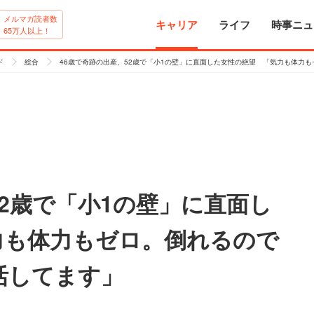
メルマガ読者数
キャリア
ライフ
時事ニュ
65万人以上！
ド
総合
46歳で奇跡の出産、52歳で「小1の壁」に直面した女性の絶望 「気力も体力
52歳で「小1の壁」に直面し
力も体力もゼロ。倒れるので
活してます」