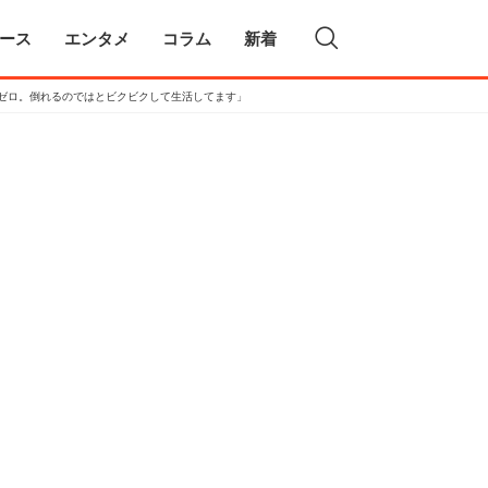
ース
エンタメ
コラム
新着
もゼロ。倒れるのではとビクビクして生活してます」