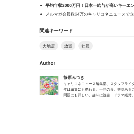
平均年収2000万円！日本一給与が高いキーエ
予期せぬ災害とはいえ、出社していた上
メルマガ会員数64万のキャリコネニュースで企
る社員への連絡もないまま時間が過ぎ、当
になってからだった。
関連キーワード
大地震
放置
社員
「JRが運転再開した2
Author
した」
篠原みつき
キャリコネニュース編集部、スタッフライタ
年は編集にも携わる。一児の母。興味あるこ
問題にも詳しい。趣味は読書、ドラマ鑑賞
帰宅指示が出たとはいえ、電車は依然と
し、一部の社員は私鉄などを乗り継いで
「私はJRが動くことを期待して駅で待
ほぼ全て営業していませんでした。結局、