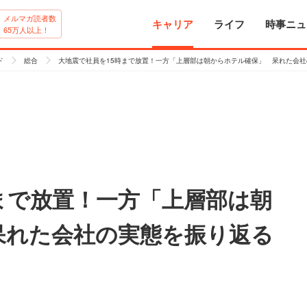
メルマガ読者数
キャリア
ライフ
時事ニュ
65万人以上！
ド
総合
大地震で社員を15時まで放置！一方「上層部は朝からホテル確保」 呆れた会
まで放置！一方「上層部は朝
呆れた会社の実態を振り返る