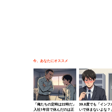
ことができました」
そんな大変な一日を過ごした森田さんだ
された。
「詳しい役職までは不明ですが、部長級
ちに最寄り駅前のホテルを確保していた
今、あなたにオススメ
この工場は全国区メーカーの子会社であ
いう。
上層部からホテルの一件
「俺たちの定時は22時だ」
39.8度でも「インフ
入社1年目で休んだのは正
いで休まないよな？