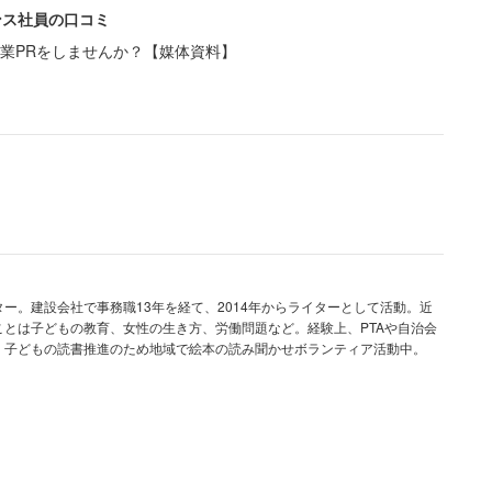
ンス社員の口コミ
司や上層部からの指示は一切なかった。社内で待機す
業PRをしませんか？【媒体資料】
日の営業中止と帰宅指示が出たのは、なんと15時頃
0時頃にようやく帰ることができま
ー。建設会社で事務職13年を経て、2014年からライターとして活動。近
とは子どもの教育、女性の生き方、労働問題など。経験上、PTAや自治会
。子どもの読書推進のため地域で絵本の読み聞かせボランティア活動中。
して動いていなかった。近隣に住む者はそのまま帰宅
大きく迂回して帰路についた。
機しました。時間を潰したくても周囲の喫茶店などは、
JRが運転を再開した20時頃になって、ようやく帰る