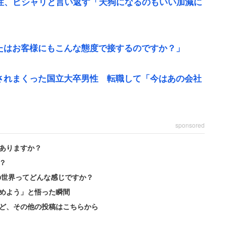
性、ピシャリと言い返す「天狗になるのもいい加減に
たはお客様にもこんな態度で接するのですか？」
されまくった国立大卒男性 転職して「今はあの会社
した大阪北部地震。震度6弱を記録し、交通機関は大規模な
sponsored
ある医薬品製造工場だった。森田さん自身は地震発生
ありますか？
全体の半数ほどにとどまったという。
？
の世界ってどんな感じですか？
人数やダブルチェックの体制が決められています。人
めよう」と悟った瞬間
いため、薬事法を逸脱しない範囲での準備や掃除、書
ど、その他の投稿はこちらから