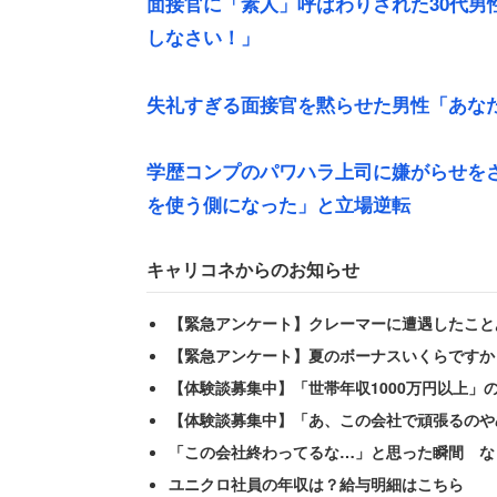
面接官に「素人」呼ばわりされた30代男
しなさい！」
失礼すぎる面接官を黙らせた男性「あな
学歴コンプのパワハラ上司に嫌がらせを
2018年6月18日の朝7時58分に発生
を使う側になった」と立場逆転
麻痺に陥った。
キャリコネからのお知らせ
森田さんの当時の勤務先は、近畿地方に
【緊急アンケート】クレーマーに遭遇したこと
前に出社していたが、出社できた社員は
【緊急アンケート】夏のボーナスいくらですか
【体験談募集中】「世帯年収1000万円以上」
「品質担保のため、製造業務に従事する
【体験談募集中】「あ、この会社で頑張るのや
数が足りないと通常の製造業務ができな
「この会社終わってるな…」と思った瞬間 な
類仕事をしていました」
ユニクロ社員の年収は？給与明細はこちら