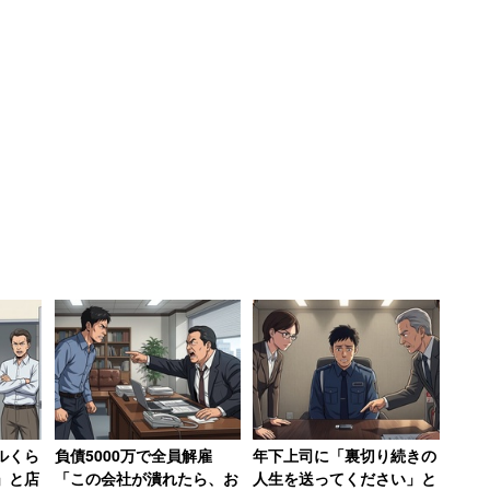
ったが、後日、他の社員から耳を疑うような話を聞か
以上の社長や三役といった『偉い人たち』は、朝のう
そうなんです」
り、県外にある親会社からの「天下り」も多かったと
について何の説明なく……
ルくら
負債5000万で全員解雇
年下上司に「裏切り続きの
」と店
「この会社が潰れたら、お
人生を送ってください」と