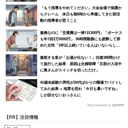
「もう指導をやめてください」大会会場で保護か
らクレーム 休日も朝6時から準備してきた部活
動の指導者が思うこと
激務なのに「交通費は一律1日300円」「ボーナス
も年1回3万5000円」 36時間勤務にも疲弊して辞
めた女性「3年以上続いている人はいないらし
い」
激怒する客が「お湯が出ない！」往復3時間かけ
て急行した結果 原因は夫婦喧嘩「旦那が入浴中
に奥さんがスイッチを切っただけ」
42歳未経験の男性が20代ばかりの職場でバイトし
てみた結果→ 地雷を恐れ「今日も暑いですね」
しか話せないおっさんに
Recommended by
【PR】注目情報