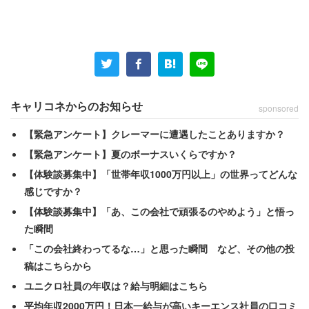
都内に住む20代男性（正社員／年収350万円）は、元勤務
先の社長のサイコパスぶりを明かす。その会社のメイン
は、小規模な就活イベントの企画および運営だった。社内
でイベントを開く際には、多くの就活生が集まっていたと
いう。ある日、異様な光景を目の当たりにした。
キャリコネからのお知らせ
sponsored
「いきなり女性社員が持ち場を離れ、執務室に駆け
【緊急アンケート】クレーマーに遭遇したことありますか？
込んだ途端に過呼吸で倒れるハプニングがありまし
【緊急アンケート】夏のボーナスいくらですか？
た。執務室は騒然とし、その場にいた社員らも『紙
【体験談募集中】「世帯年収1000万円以上」の世界ってどんな
袋を持ってきてー！』『救急車を呼んでー！』とバ
感じですか？
タバタでした。しかし1人だけ平然と仕事を続けてい
【体験談募集中】「あ、この会社で頑張るのやめよう」と悟っ
た瞬間
る人が。『俺は忙しいんだ！』と言い放った社長で
「この会社終わってるな…」と思った瞬間 など、その他の投
した」
稿はこちらから
ユニクロ社員の年収は？給与明細はこちら
そんな社長だが、日頃から「社員は家族」と口にしてお
平均年収2000万円！日本一給与が高いキーエンス社員の口コミ