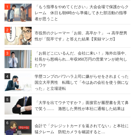
「もう指導をやめてください」大会会場で保護からク
レーム 休日も朝6時から準備してきた部活動の指導
者が思うこと
市役所のクレーマー「お前、高卒か？」 → 高学歴男
性が「院卒です」と答えた結果【実録マンガ】
「お前どこにいるんだ、会社に来い！」海外出張中、
社長から怒鳴られ…年収950万円の営業マンが絶句し
たワケ
学歴コンプのパワハラ上司に嫌がらせをされまくった
国立大卒男性 転職して「今はあの会社を使う側にな
った」と立場逆転
「大学を出てウチですか？」面接官が履歴書を見て鼻
で笑う…… 激怒した男性が本社に通報した結果は
会計で「クレジットカードを返されてない」と本社に
猛クレーム 防犯カメラを確認すると…