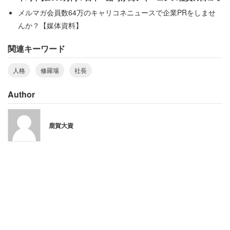
り、実際に職場もアットホームな雰囲気だったという。男
メルマガ会員数64万のキャリコネニュースで企業PRをしませ
性は「家族のような社員が目の前で倒れても仕事優先なん
んか？【媒体資料】
だ、と呆気に取られつつ、まざまざとサイコパスぶりを見
関連キーワード
せつけられゾッとしました」と書いている。
人格
修羅場
社長
「自身が購読した本の御託を並べる」
Author
「私の元上司は、何でも1番じゃないと気が済まない」と
鹿賀大資
語るのは、大阪府の30代女性（正社員／年収500万円）。
とにかく自慢をしたがるタイプで、見ず知らずの外部顧客
の前でも「学歴・キャリアにはじまり、資産や家族といっ
たプライベートのことまで鼻高々に披露していました」と
いう。