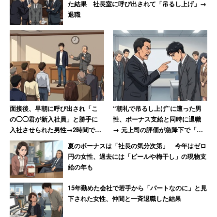
た結果 社長室に呼び出されて「吊るし上げ」→
退職
面接後、早朝に呼び出され「こ
“朝礼で吊るし上げ”に遭った男
の◯◯君が新入社員」と勝手に
性、ボーナス支給と同時に退職
入社させられた男性→2時間でス
→ 元上司の評価が急降下で「ザ
ピード退職果たす
マアミロと思いました」
夏のボーナスは「社長の気分次第」 今年はゼロ
円の女性、過去には「ビールや梅干し」の現物支
給の年も
15年勤めた会社で若手から「パートなのに」と見
下された女性、仲間と一斉退職した結果