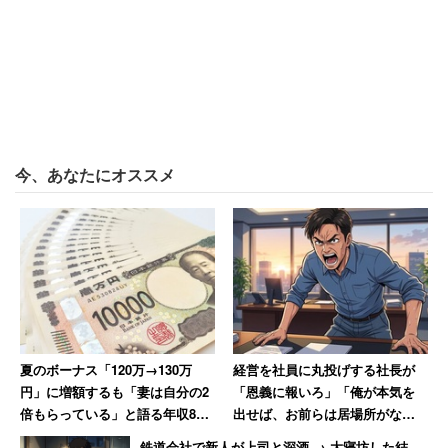
「ちなみに私は、人事キャリアが14年です。彼はそ
の上司に就いたこともあり、知識や経験で太刀打ち
できないと感じたのか、私が“てにをは”レベルの間違
えをしようものなら大騒ぎ。部下の前で馬鹿にされ
ましたから。それに出勤直後から朝に仕入れた時事
問題のテストを出したり、自身が購読した本の御託
を並べたり」
今、あなたにオススメ
そんな上司に嫌気が差した女性は、自身の目標であった
「人事のスペシャリスト」というキャリアパスの道を断
念。現在は別部署に異動しており「あんな奴を役員にする
会社は辞めようと思っています」と綴っている。
夏のボーナス「120万→130万
経営を社員に丸投げする社長が
円」に増額するも「妻は自分の2
「恩義に報いろ」「俺が本気を
倍もらっている」と語る年収850
出せば、お前らは居場所がなく
万円の30代男性
なる」発言 激怒した男性、社
鉄道会社で新人が上司と深酒 → 大寝坊した結