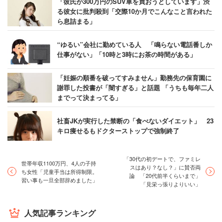
「彼氏が300万円のSUV車を買おうとしています」渋
る彼女に批判殺到「交際10か月でこんなこと言われた
ら息詰まる」
“ゆるい”会社に勤めている人 「鳴らない電話番しか
仕事がない」「10時と3時にお茶の時間がある」
「妊娠の順番を破ってすみません」勤務先の保育園に
謝罪した投書が「闇すぎる」と話題 「うちも毎年二人
までって決まってる」
社畜JKが実行した禁断の「食べないダイエット」 23
キロ痩せるもドクターストップで強制終了
「30代の初デートで、ファミレ
世帯年収1100万円、4人の子持
スはあり？なし？」に賛否両
ち女性「児童手当は所得制限。
論 「20代前半くらいまで」
習い事も一旦全部辞めました」
「見栄っ張りよりいい」
人気記事ランキング