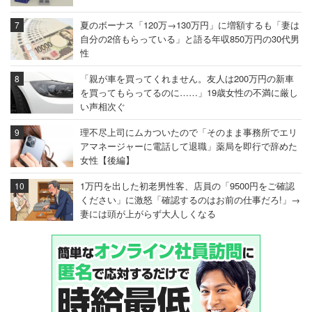
夏のボーナス「120万→130万円」に増額するも「妻は
自分の2倍もらっている」と語る年収850万円の30代男
性
「親が車を買ってくれません。友人は200万円の新車
を買ってもらってるのに……」19歳女性の不満に厳し
い声相次ぐ
理不尽上司にムカついたので「そのまま事務所でエリ
アマネージャーに電話して退職」薬局を即行で辞めた
女性【後編】
1万円を出した初老男性客、店員の「9500円をご確認
ください」に激怒「確認するのはお前の仕事だろ!」→
妻には頭が上がらず大人しくなる