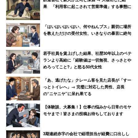
長を罵倒して退職【後編】
果 「利用客に起こされて営業準備」する事態に
「はいはいはいはい、何やねんブス」親切に場所
を教えただけの受付女性、いきなりの暴言に絶句
若手社員を賃上げした結果、社歴30年以上のベテ
ランより高給に「経験値は一切無視、さっさとや
めろってこと?」と怒る50代女性
「あ、逃げたな」クレーム客を見た店長が「すー
っとトイレへ」→ 完璧に対応した男性、店長
の“ニヤニヤ”に呆れ果てる
【体験談、大募集！】仕事の悩みから日常のモヤ
モヤまで！皆さまの投稿お待ちしております
3期連続赤字の会社で経理担当が経費に口出しし