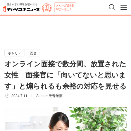
働きやすい職場を増やそう
メルマガ読者数
65万人以上！
キャリア
総合
オンライン面接で数分間、放置された
女性 面接官に「向いてないと思いま
す」と煽られるも余裕の対応を見せる
2024.7.11
Author:
天音琴葉