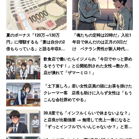
夏のボーナス「120万→130万
「俺たちの定時は22時だ」入社1
円」に増額するも「妻は自分の2
年目で休んだのは正月の3日だ
倍もらっている」と語る年収850
け ベテラン男性が新人時代に
万円の30代男性
目撃した“退職ドミノ”の現場
飲食店で働いたらイジメられ「今日でやっと辞め
【前編】
るそうです！」と公開処刑された女性→数か月、
店が潰れて「ザマーミロ！」
「土下座しろ」若い女性店員の頭にお茶を掛けた
クレーマー客 店長も助けに入らず女性は「もう
こんな会社辞めてやる」
39.8度でも「インフルくらいで休まないよな？」
と店長が出勤強要 → 無理して売上一番になると
「ずっとインフルでいいんじゃないか？」と言わ
れて激怒した男性