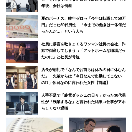
年後、会社は倒産
夏のボーナス、昨年ゼロ→「今年は転職して50万
円」だった50代男性 「今までの働きは一体何だ
ったんだ…」という人も
社員に暴言を吐きまくるワンマン社長の会社、詐
欺で倒産してしまう→「アットホームな職場だっ
たのに」と社長が号泣
店長が朝礼で「なんでお前らは休みの日に休むん
だ」 先輩からは「今日なんで出勤してこない
の!?」休日なのに言われた女性【前編】
人手不足で「終電ダッシュの日々」だった30代男
性が「残業するな」と言われた結果→仕事がアホ
らしくなり退職