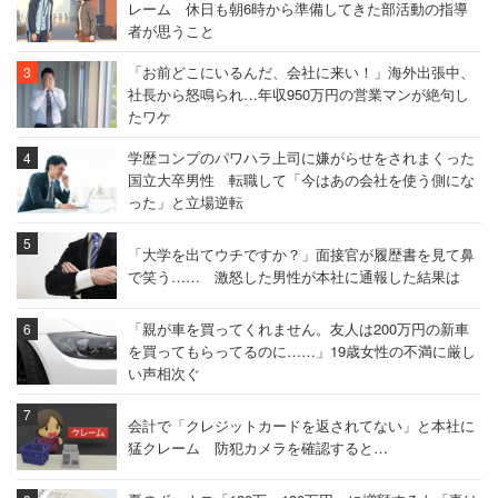
レーム 休日も朝6時から準備してきた部活動の指導
者が思うこと
「お前どこにいるんだ、会社に来い！」海外出張中、
社長から怒鳴られ…年収950万円の営業マンが絶句し
たワケ
学歴コンプのパワハラ上司に嫌がらせをされまくった
国立大卒男性 転職して「今はあの会社を使う側にな
った」と立場逆転
「大学を出てウチですか？」面接官が履歴書を見て鼻
で笑う…… 激怒した男性が本社に通報した結果は
「親が車を買ってくれません。友人は200万円の新車
を買ってもらってるのに……」19歳女性の不満に厳し
い声相次ぐ
会計で「クレジットカードを返されてない」と本社に
猛クレーム 防犯カメラを確認すると…