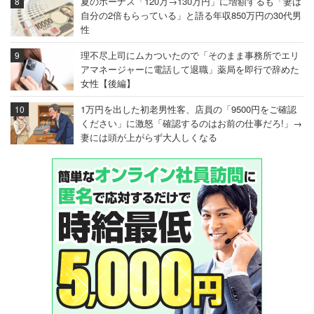
夏のボーナス「120万→130万円」に増額するも「妻は
自分の2倍もらっている」と語る年収850万円の30代男
性
理不尽上司にムカついたので「そのまま事務所でエリ
アマネージャーに電話して退職」薬局を即行で辞めた
女性【後編】
1万円を出した初老男性客、店員の「9500円をご確認
ください」に激怒「確認するのはお前の仕事だろ!」→
妻には頭が上がらず大人しくなる