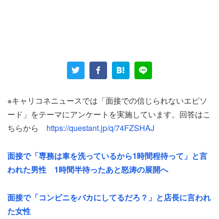
退出させられ数分が経った頃、ある女性社員から謝罪と
「5分後に入室してほしい」という連絡が入った。この女
性社員と順調に面接を進めていたところ、先程の若い男性
社員が入ってきたのだった。
「『面接担当の〇〇です。で、応募動機は？』『新しいこ
※キャリコネニュースでは「面接での信じられないエピソ
とを始めるより今までやってきた仕事のほうがいいんじゃ
ード」をテーマにアンケートを実施しています。回答はこ
ないですか？』謝罪も笑顔のひとつもなくまるでやりたく
ちらから
https://questant.jp/q/74FZSHAJ
ないことをやってる。そんな印象でした」
面接で「専務は車を洗っているから1時間程待って」と言
前職より給料が安くなるといった答えづらい質問に対して
われた男性 1時間半待ったあと怒涛の展開へ
も、「全て感じよく回答しました」と女性は振り返る。女
性社員が気遣うかのように会話に入ってくれたというが、
面接で「コンビニをバカにしてるだろ？」と店長に言われ
高圧的な男性社員にバッサリ切られていたそう。社内でも
た女性