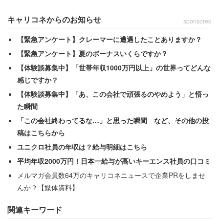
鼻持ちならない態度をとっているのだろうか。しかし女性
は一向に引かず、ついに男性社員の限界がきたようだ。結
キャリコネからのお知らせ
sponsored
末を次のように明かした。
【緊急アンケート】クレーマーに遭遇したことありますか？
【緊急アンケート】夏のボーナスいくらですか？
「怯まず笑顔でハッキリ答える私に限界がきたのか『向い
【体験談募集中】「世帯年収1000万円以上」の世界ってどんな
てないと思います』と言われ『私もそう思います。ありが
感じですか？
とうございました』と笑顔で退室してやりました。あんな
【体験談募集中】「あ、この会社で頑張るのやめよう」と悟っ
男性社員が管理職なんて本気で終わってる会社です」
た瞬間
「この会社終わってるな…」と思った瞬間 など、その他の投
出だしの件と言い、男性社員には端から採用する気がなか
稿はこちらから
ったのでは……と思えてしまう。しかしどんな裏事情があ
ユニクロ社員の年収は？給与明細はこちら
るにせよ、オンライン面接とはいえ気軽に呼ばないで欲し
平均年収2000万円！日本一給与が高いキーエンス社員の口コミ
かっただろう。
メルマガ会員数64万のキャリコネニュースで企業PRをしませ
んか？【媒体資料】
関連キーワード