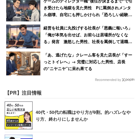
ゲームのディレクター職“後任が決まるまで“で引
き受けたら地獄を見た男性 Pに罵倒されメンタ
ル崩壊、自宅にも押しかけられ「恐ろしい経験で
した」
経営を社員に丸投げする社長が「恩義に報いろ」
「俺が本気を出せば、お前らは居場所がなくな
る」発言 激怒した男性、社長を罵倒して退職
【後編】
「あ、逃げたな」クレーム客を見た店長が「すー
っとトイレへ」→ 完璧に対応した男性、店長
の“ニヤニヤ”に呆れ果てる
Recommended by
【PR】注目情報
40代・50代の転職はやり方が9割。的ハズレなや
り方、終わりにしませんか