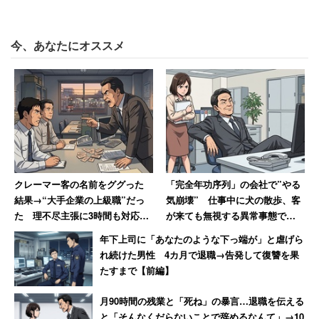
今、あなたにオススメ
クレーマー客の名前をググった
「完全年功序列」の会社で”やる
結果→“大手企業の上級職”だっ
気崩壊” 仕事中に犬の散歩、客
た 理不尽主張に3時間も対応、
が来ても無視する異常事態で
顧問弁護士まで使った男性の毅
「若い社員が毎年辞めていきま
年下上司に「あなたのような下っ端が」と虐げら
然対応
す」
れ続けた男性 4カ月で退職→告発して復讐を果
たすまで【前編】
月90時間の残業と「死ね」の暴言…退職を伝える
と「そんなくだらないことで辞めるなんて」→10