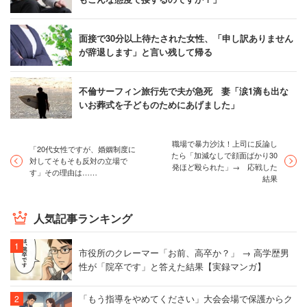
面接で30分以上待たされた女性、「申し訳ありません
が辞退します」と言い残して帰る
不倫サーフィン旅行先で夫が急死 妻「涙1滴も出な
いお葬式を子どものためにあげました」
職場で暴力沙汰！上司に反論し
「20代女性ですが、婚姻制度に
たら「加減なしで顔面ばかり30
対してそもそも反対の立場で
発ほど殴られた」→ 応戦した
す」その理由は……
結果
人気記事ランキング
市役所のクレーマー「お前、高卒か？」 → 高学歴男
性が「院卒です」と答えた結果【実録マンガ】
「もう指導をやめてください」大会会場で保護からク