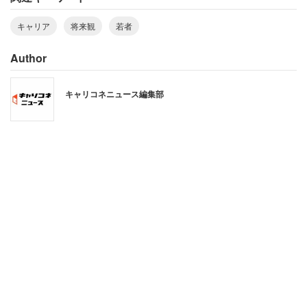
たいことを早く見つけて努力したい」といった前向きな声
も確認できた。
キャリア
将来観
若者
Author
社会の見通しに期待できないからこそ、自分自身がどう働
きたいか、何を実現したいかを起点に、自律的にキャリア
キャリコネニュース編集部
を切り拓こうとする若者たちの逞しい姿がうかがえる結果
となった。