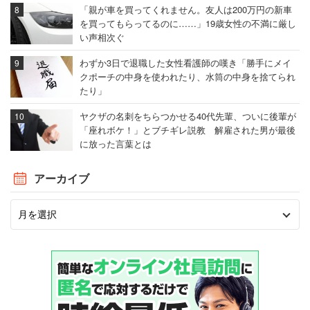
「親が車を買ってくれません。友人は200万円の新車
を買ってもらってるのに……」19歳女性の不満に厳し
い声相次ぐ
わずか3日で退職した女性看護師の嘆き「勝手にメイ
クポーチの中身を使われたり、水筒の中身を捨てられ
たり」
ヤクザの名刺をちらつかせる40代先輩、ついに後輩が
「座れボケ！」とブチギレ説教 解雇された男が最後
に放った言葉とは
アーカイブ