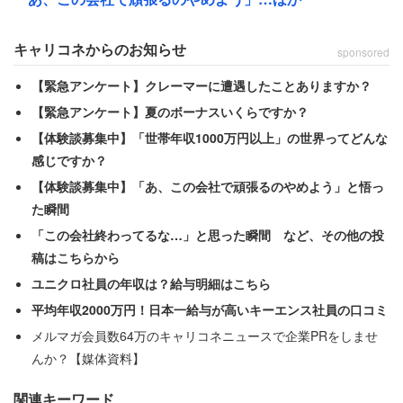
「就職できるかだけでなく、その先のキャリ
キャリコネからのお知らせ
sponsored
アが見えない」
【緊急アンケート】クレーマーに遭遇したことありますか？
【緊急アンケート】夏のボーナスいくらですか？
不安の理由の最多は「就職・キャリア」で、過半数に達し
【体験談募集中】「世帯年収1000万円以上」の世界ってどんな
た。自由記述では「社会の将来よりも、自分がこの先どう
感じですか？
働いていくのかが不安」「どんな仕事を選べばよいのか分
【体験談募集中】「あ、この会社で頑張るのやめよう」と悟っ
からない」といった切実な声が寄せられている。内定を得
た瞬間
ることだけでなく、その先の長期的なキャリア形成が見え
「この会社終わってるな…」と思った瞬間 など、その他の投
ないことへの不透明感が、学生たちの心理に影を落として
稿はこちらから
いるようだ。
ユニクロ社員の年収は？給与明細はこちら
平均年収2000万円！日本一給与が高いキーエンス社員の口コミ
一方で、こうした先行きの見えない状況下でも、ただ絶望
メルマガ会員数64万のキャリコネニュースで企業PRをしませ
しているわけではない。「不安なことはたくさんあるが、
んか？【媒体資料】
将来生きていくために一生懸命頑張りたい」「自分のやり
関連キーワード