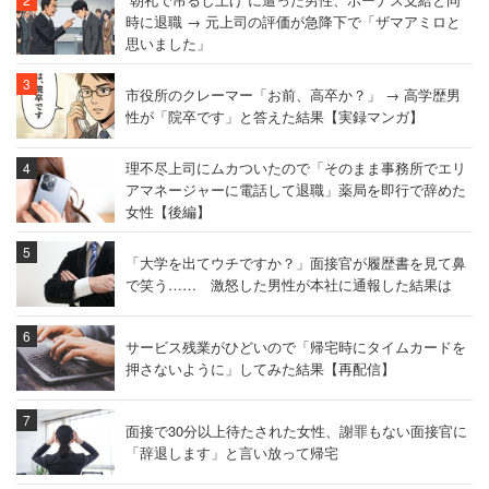
時に退職 → 元上司の評価が急降下で「ザマアミロと
思いました」
市役所のクレーマー「お前、高卒か？」 → 高学歴男
性が「院卒です」と答えた結果【実録マンガ】
理不尽上司にムカついたので「そのまま事務所でエリ
アマネージャーに電話して退職」薬局を即行で辞めた
女性【後編】
「大学を出てウチですか？」面接官が履歴書を見て鼻
で笑う…… 激怒した男性が本社に通報した結果は
サービス残業がひどいので「帰宅時にタイムカードを
押さないように」してみた結果【再配信】
面接で30分以上待たされた女性、謝罪もない面接官に
「辞退します」と言い放って帰宅