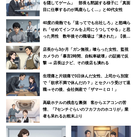
を隠してゲーム」 部長も黙認する様子に「真面
目に仕事するのが馬鹿らしく…」と40代女性
40度の発熱でも「這ってでも出社しろ」と怒鳴ら
れ「せめてインフルを上司にうつしてやる」と思
った男性 数年後その職場は「潰された」【後
編】
店長から3か月「ガン無視」喰らった女性、監視
カメラの「暴言2時間、自転車破壊」の証拠で反
撃 → 店長はクビ、その後店も潰れる
生理痛と片頭痛で3日休んだ女性、上司から別室
で「欲求不満で休んだの？」とセクハラ受けて退
職→その後、会社倒産で「ザマーミロ！」
高級ホテルの残念な裏側 客からエアコンの苦
情、「7センチぐらいのフカフカのホコリが」業
者も呆れるお粗末ぶり