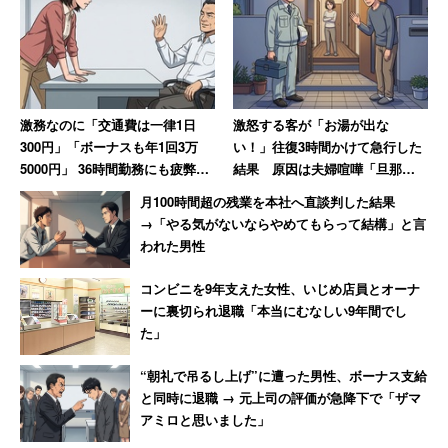
激務なのに「交通費は一律1日
激怒する客が「お湯が出な
300円」「ボーナスも年1回3万
い！」往復3時間かけて急行した
5000円」 36時間勤務にも疲弊し
結果 原因は夫婦喧嘩「旦那が
て辞めた女性「3年以上続いてい
入浴中に奥さんがスイッチを切
月100時間超の残業を本社へ直談判した結果
る人はいないらしい」
っただけ」
→「やる気がないならやめてもらって結構」と言
われた男性
コンビニを9年支えた女性、いじめ店員とオーナ
ーに裏切られ退職「本当にむなしい9年間でし
た」
“朝礼で吊るし上げ”に遭った男性、ボーナス支給
と同時に退職 → 元上司の評価が急降下で「ザマ
アミロと思いました」