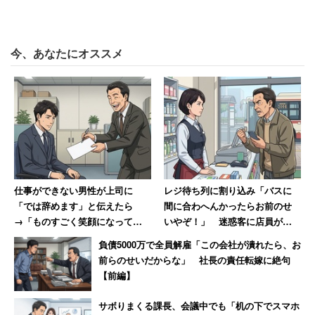
今、あなたにオススメ
仕事ができない男性が上司に
レジ待ち列に割り込み「バスに
「では辞めます」と伝えたら
間に合わへんかったらお前のせ
→「ものすごく笑顔になって、
いやぞ！」 迷惑客に店員が反
その場で退職届を書かされまし
撃「私のせいじゃないです」
負債5000万で全員解雇「この会社が潰れたら、お
た」
前らのせいだからな」 社長の責任転嫁に絶句
【前編】
サボりまくる課長、会議中でも「机の下でスマホ