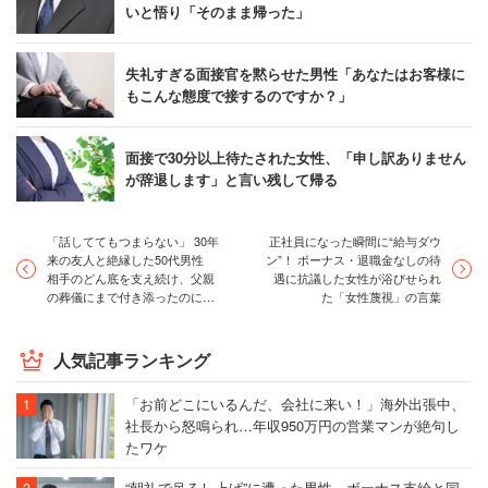
いと悟り「そのまま帰った」
失礼すぎる面接官を黙らせた男性「あなたはお客様に
もこんな態度で接するのですか？」
面接で30分以上待たされた女性、「申し訳ありません
が辞退します」と言い残して帰る
「話しててもつまらない」 30年
正社員になった瞬間に“給与ダウ
来の友人と絶縁した50代男性
ン”！ ボーナス・退職金なしの待
相手のどん底を支え続け、父親
遇に抗議した女性が浴びせられ
の葬儀にまで付き添ったのに…
た「女性蔑視」の言葉
人気記事ランキング
「お前どこにいるんだ、会社に来い！」海外出張中、
社長から怒鳴られ…年収950万円の営業マンが絶句し
たワケ
“朝礼で吊るし上げ”に遭った男性、ボーナス支給と同