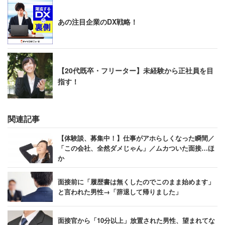
あの注目企業のDX戦略！
【20代既卒・フリーター】未経験から正社員を目
指す！
関連記事
【体験談、募集中！】仕事がアホらしくなった瞬間／
「この会社、全然ダメじゃん」／ムカついた面接…ほ
か
面接前に「履歴書は無くしたのでこのまま始めます」
と言われた男性→「辞退して帰りました」
面接官から「10分以上」放置された男性、望まれてな