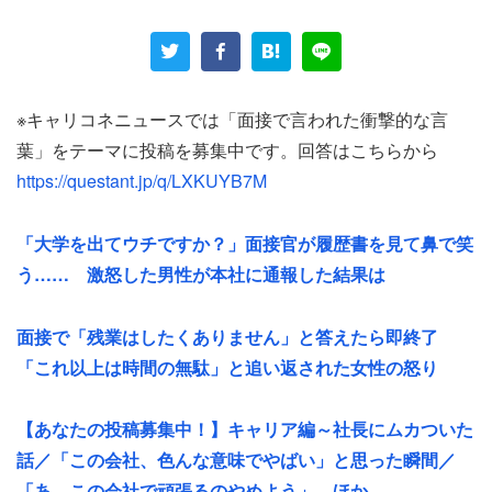
いえばそう思う」（47.7％）と回答した人が過半数に達し
た。
就職活動の早期化や社会情勢の混迷が続く中でも、自分自
※キャリコネニュースでは「面接で言われた衝撃的な言
身の選択や努力によって未来を切り開けるという、自己効
葉」をテーマに投稿を募集中です。回答はこちらから
力感に近い意識を持つ学生が一定数存在している様子がう
https://questant.jp/q/LXKUYB7M
かがえる。
「大学を出てウチですか？」面接官が履歴書を見て鼻で笑
しかし、そのポジティブな自己評価とは対照的に、マクロ
う…… 激怒した男性が本社に通報した結果は
な視点での社会観は冷ややかだ。「10年後の日本社会は今
より良くなっているか」という問いに対しては、「どちら
面接で「残業はしたくありません」と答えたら即終了
かといえば悪くなっている」（49.3％）、「悪くなってい
「これ以上は時間の無駄」と追い返された女性の怒り
ると思う」（8.7％）との回答が過半数を占めた。自分を
取り巻く社会全体の先行きに対しては、楽観視しづらいと
【あなたの投稿募集中！】キャリア編～社長にムカついた
いう慎重な見方が広がっている。
話／「この会社、色んな意味でやばい」と思った瞬間／
「あ、この会社で頑張るのやめよう」…ほか