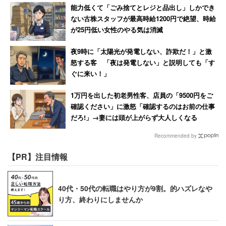
能力低くて「ごみ捨てとレジと品出し」しかでき
ない古株スタッフが最高時給1200円で絶望、時給
が25円低い女性のやる気は消滅
夜9時に「太陽光が発電しない、詐欺だ！」と激
怒する客 「夜は発電しない」と説明しても「す
ぐに来い！」
1万円を出した初老男性客、店員の「9500円をご
確認ください」に激怒「確認するのはお前の仕事
だろ!」→妻には頭が上がらず大人しくなる
Recommended by
【PR】注目情報
40代・50代の転職はやり方が9割。的ハズレなや
り方、終わりにしませんか