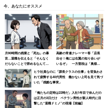
今、あなたにオススメ
月90時間の残業と「死ね」の暴
高齢の常連クレーマー客「店長
言…退職を伝えると「そんなく
出せ！俺には右翼の知り合いが
だらないことで辞めるなんて」
いるぞ」 一方普段は「奥様と
→10年後、会社は倒産
一緒だと大人しく買い物」
ヒラ社員なのに「課長クラスの仕事」を背負わさ
れて疲弊する40代男性 働かない上司を見て気づ
いた「残酷な事実」
「俺たちの定時は22時だ」入社1年目で休んだの
は正月の3日だけ ベテラン男性が新人時代に目
撃した“退職ドミノ”の現場【前編】