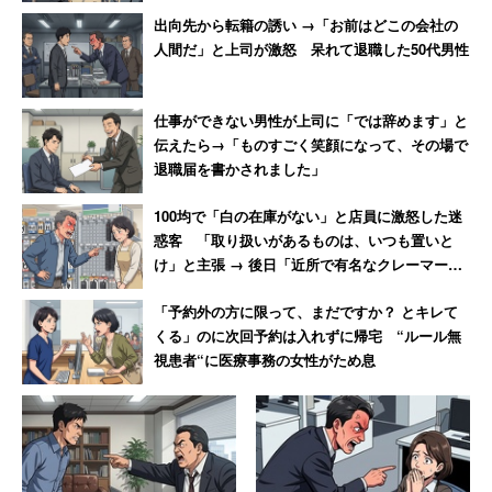
出向先から転籍の誘い →「お前はどこの会社の
人間だ」と上司が激怒 呆れて退職した50代男性
仕事ができない男性が上司に「では辞めます」と
伝えたら→「ものすごく笑顔になって、その場で
退職届を書かされました」
100均で「白の在庫がない」と店員に激怒した迷
惑客 「取り扱いがあるものは、いつも置いと
け」と主張 → 後日「近所で有名なクレーマー」
と判明
「予約外の方に限って、まだですか？ とキレて
くる」のに次回予約は入れずに帰宅 “ルール無
視患者“に医療事務の女性がため息