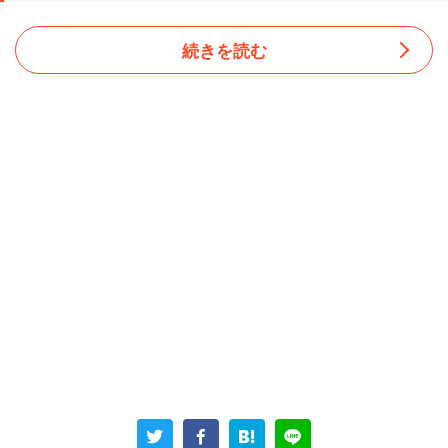
続きを読む
ある日の朝礼でのこと。社長が何の前触れもなく、従業員
に向かって唐突にこう言い出したという。
「私が土下座して皆さんにウチの会社で働いてくれと頼ん