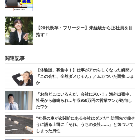
【20代既卒・フリーター】未経験から正社員を目
指す！
関連記事
【体験談、募集中！】仕事がアホらしくなった瞬間／
「この会社、全然ダメじゃん」／ムカついた面接…ほ
か
「お前どこにいるんだ、会社に来い！」海外出張中、
社長から怒鳴られ…年収950万円の営業マンが絶句し
たワケ
“社長の車が玄関前にある会社はダメだ“ 訪問先で偉そ
うに語る上司に「それ、うちの会社……」と気づいて
しまった男性