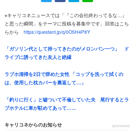
で来てもらってるわけではなく、皆さんがウチの会社で働
かせてくれと来てるわけだから」
※キャリコネニュースでは「『この会社終わってるな…』
と思った瞬間」をテーマに投稿を募集中です。回答はこち
要は社員が働きたいというから働かせてやっている、とい
らから
https://questant.jp/q/0O5H4P8Y
う意味だ。女性は困惑した。
「ガソリン代として持ってきたのがメロンパン一つ」 ド
「何が言いたかったのかわからないし、朝から気分が悪く
ライブに誘ってきた友人と絶縁
こんな会社で働きたいと思わなかった」
ラブホ清掃を2日で辞めた女性 「コップを洗って拭くの
朝から謎のマウント発言を聞かされれば、現場の空気にも
は、使用した枕カバーを裏返して…」
少なからず影響が出るだろう。さらに女性は、当時の心境
を自身の雇用形態も踏まえて次のように書いている。
「釣りに行く」と嘘ついて不倫していた夫 尾行するとラ
ブホテルに車が駐めてあって……
「私は産休の人の代わりに派遣で行っていたのでこんな社
長の下で働きたいとは思わない」
キャリコネからのお知らせ
sponsored