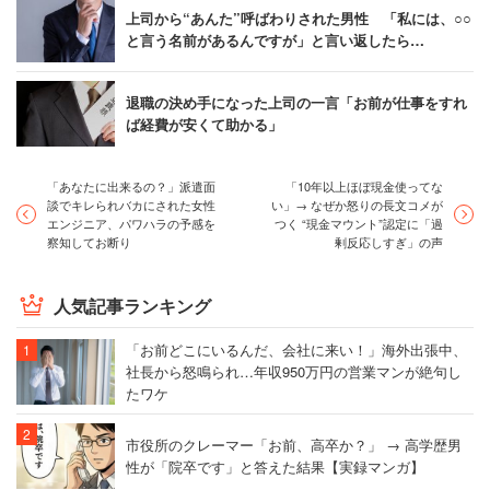
上司から“あんた”呼ばわりされた男性 「私には、○○
と言う名前があるんですが」と言い返したら…
退職の決め手になった上司の一言「お前が仕事をすれ
ば経費が安くて助かる」
「あなたに出来るの？」派遣面
「10年以上ほぼ現金使ってな
談でキレられバカにされた女性
い」→ なぜか怒りの長文コメが
エンジニア、パワハラの予感を
つく “現金マウント”認定に「過
察知してお断り
剰反応しすぎ」の声
人気記事ランキング
「お前どこにいるんだ、会社に来い！」海外出張中、
社長から怒鳴られ…年収950万円の営業マンが絶句し
たワケ
市役所のクレーマー「お前、高卒か？」 → 高学歴男
性が「院卒です」と答えた結果【実録マンガ】