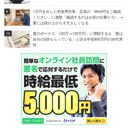
1万円を出した初老男性客、店員の「9500円をご確認
ください」に激怒「確認するのはお前の仕事だろ!」→
妻には頭が上がらず大人しくなる
夏のボーナス「120万→130万円」に増額するも「妻は
自分の2倍もらっている」と語る年収850万円の30代男
性