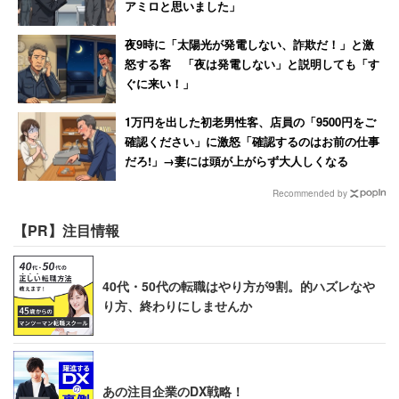
アミロと思いました」
夜9時に「太陽光が発電しない、詐欺だ！」と激
怒する客 「夜は発電しない」と説明しても「す
ぐに来い！」
1万円を出した初老男性客、店員の「9500円をご
確認ください」に激怒「確認するのはお前の仕事
だろ!」→妻には頭が上がらず大人しくなる
Recommended by
【PR】注目情報
40代・50代の転職はやり方が9割。的ハズレなや
り方、終わりにしませんか
あの注目企業のDX戦略！