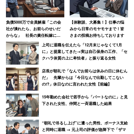
負債5000万で全員解雇「この会
【体験談、大募集！】仕事の悩
社が潰れたら、お前らのせいだ
みから日常のモヤモヤまで！皆
からな」 社長の責任転嫁に絶
さまの投稿お待ちしております
句【前編】
上司に退職を伝えたら「12月末じゃなくて1月
に」と提案してきた→実は自己保身の工作、「セ
クハラ体質の上に卑怯者」と振り返る女性
店長が朝礼で「なんでお前らは休みの日に休むん
だ」 先輩からは「今日なんで出勤してこない
の!?」休日なのに言われた女性【前編】
15年勤めた会社で若手から「パートなのに」と見
下された女性、仲間と一斉退職した結果
“朝礼で吊るし上げ”に遭った男性、ボーナス支給
と同時に退職 → 元上司の評価が急降下で「ザマ