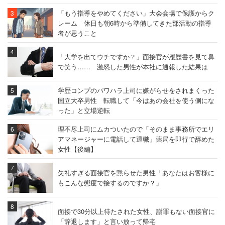
「もう指導をやめてください」大会会場で保護からク
レーム 休日も朝6時から準備してきた部活動の指導
者が思うこと
「大学を出てウチですか？」面接官が履歴書を見て鼻
で笑う…… 激怒した男性が本社に通報した結果は
学歴コンプのパワハラ上司に嫌がらせをされまくった
国立大卒男性 転職して「今はあの会社を使う側にな
った」と立場逆転
理不尽上司にムカついたので「そのまま事務所でエリ
アマネージャーに電話して退職」薬局を即行で辞めた
女性【後編】
失礼すぎる面接官を黙らせた男性「あなたはお客様に
もこんな態度で接するのですか？」
面接で30分以上待たされた女性、謝罪もない面接官に
「辞退します」と言い放って帰宅