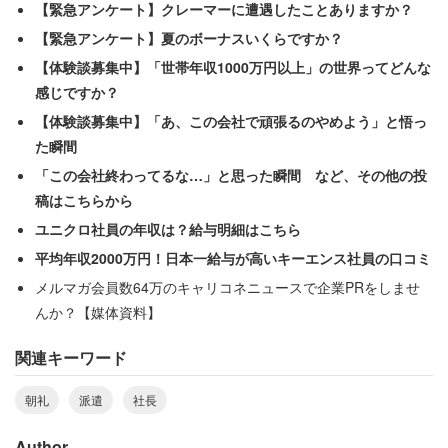
【緊急アンケート】クレーマーに遭遇したことありますか？
期間限定の派遣社員という立場だったこともあり、早々に
【緊急アンケート】夏のボーナスいくらですか？
この会社に対する見切りをつけたようだ。
【体験談募集中】「世帯年収1000万円以上」の世界ってどんな
感じですか？
【体験談募集中】「あ、この会社で頑張るのやめよう」と悟っ
た瞬間
「この会社終わってるな…」と思った瞬間 など、その他の投
稿はこちらから
ユニクロ社員の年収は？給与明細はこちら
平均年収2000万円！日本一給与が高いキーエンス社員の口コミ
メルマガ会員数64万のキャリコネニュースで企業PRをしませ
んか？【媒体資料】
関連キーワード
朝礼
派遣
社長
Author