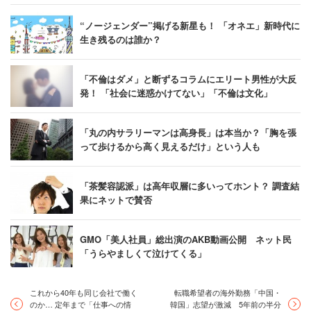
“ノージェンダー”掲げる新星も！ 「オネエ」新時代に
生き残るのは誰か？
「不倫はダメ」と断ずるコラムにエリート男性が大反
発！ 「社会に迷惑かけてない」「不倫は文化」
「丸の内サラリーマンは高身長」は本当か？「胸を張
って歩けるから高く見えるだけ」という人も
「茶髪容認派」は高年収層に多いってホント？ 調査結
果にネットで賛否
GMO「美人社員」総出演のAKB動画公開 ネット民
「うらやましくて泣けてくる」
これから40年も同じ会社で働く
転職希望者の海外勤務「中国・
のか… 定年まで「仕事への情
韓国」志望が激減 5年前の半分