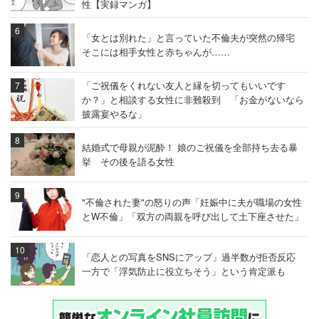
性【実録マンガ】
「女とは別れた」と言っていた不倫夫が突然の帰宅
そこには相手女性と赤ちゃんが……
「ご祝儀をくれない友人と縁を切ってもいいです
か？」と相談する女性に非難殺到 「お金がないなら
披露宴やるな」
結婚式で母親が泥酔！ 娘のご祝儀を全部持ち去る暴
挙 その後を語る女性
"不倫された妻"の怒りの声「妊娠中に夫が職場の女性
とW不倫」「双方の両親を呼び出して土下座させた」
「恋人との写真をSNSにアップ」過半数が拒否反応
一方で「浮気防止に役立ちそう」という肯定派も