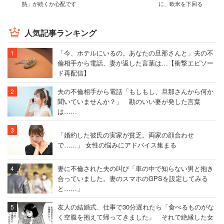
熱」が続くか心配です
に、欧米を下回る
人気記事ランキング
「今、ホテルにいるの。あなたの旦那さんと」夫の不
倫相手から電話、妻が返した言葉は…【衝撃エピソー
ド再配信】
夫の不倫相手から電話「もしもし、旦那さんから何か
聞いていませんか？」 勘のいい妻が発した言葉
は……
「婚約した彼氏の実家が貧乏。両家の顔合わせ
で……」 女性の悩みにアドバイス集まる
妻に不倫された夫の叫び「車の中で知らない男と抱き
合っていました。妻のスマホのGPSを設定してみる
と……」
友人の結婚式、仕事で30分遅れたら「食べるものがな
く空腹を抱えて帰ってきました」 それで絶縁した女