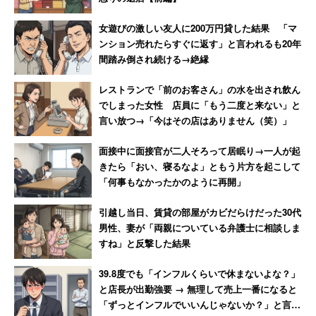
女遊びの激しい友人に200万円貸した結果 「マ
ンション売れたらすぐに返す」と言われるも20年
間踏み倒され続ける→絶縁
レストランで「前のお客さん」の水を出され飲ん
でしまった女性 店員に「もう二度と来ない」と
言い放つ→「今はその店はありません（笑）」
面接中に面接官が二人そろって居眠り→一人が起
きたら「おい、寝るなよ」ともう片方を起こして
「何事もなかったかのように再開」
引越し当日、賃貸の部屋がカビだらけだった30代
男性、妻が「両親についている弁護士に相談しま
すね」と反撃した結果
39.8度でも「インフルくらいで休まないよな？」
と店長が出勤強要 → 無理して売上一番になると
「ずっとインフルでいいんじゃないか？」と言わ