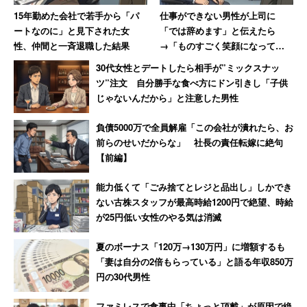
15年勤めた会社で若手から「パ
仕事ができない男性が上司に
ートなのに」と見下された女
「では辞めます」と伝えたら
性、仲間と一斉退職した結果
→「ものすごく笑顔になって、
その場で退職届を書かされまし
30代女性とデートしたら相手が”ミックスナッ
た」
ツ”注文 自分勝手な食べ方にドン引きし「子供
じゃないんだから」と注意した男性
負債5000万で全員解雇「この会社が潰れたら、お
前らのせいだからな」 社長の責任転嫁に絶句
【前編】
能力低くて「ごみ捨てとレジと品出し」しかでき
ない古株スタッフが最高時給1200円で絶望、時給
が25円低い女性のやる気は消滅
夏のボーナス「120万→130万円」に増額するも
「妻は自分の2倍もらっている」と語る年収850万
円の30代男性
ファミレスで食事中「ちょっと頂戴」が原因で絶