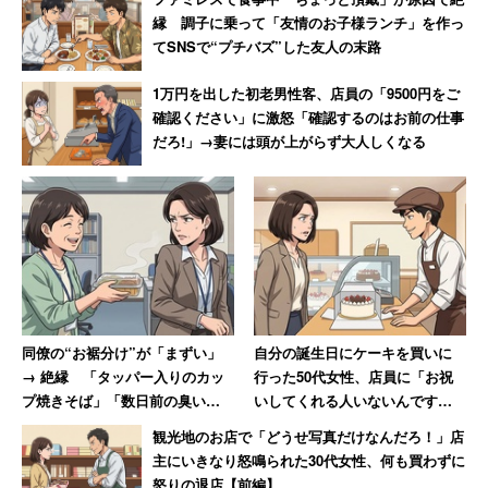
縁 調子に乗って「友情のお子様ランチ」を作っ
てSNSで“プチバズ”した友人の末路
1万円を出した初老男性客、店員の「9500円をご
確認ください」に激怒「確認するのはお前の仕事
だろ!」→妻には頭が上がらず大人しくなる
同僚の“お裾分け”が「まずい」
自分の誕生日にケーキを買いに
→ 絶縁 「タッパー入りのカッ
行った50代女性、店員に「お祝
プ焼きそば」「数日前の臭いが
いしてくれる人いないんです
酸っぱくなったオカラサラダ」
か？」と言われて絶句
観光地のお店で「どうせ写真だけなんだろ！」店
に震撼した女性
主にいきなり怒鳴られた30代女性、何も買わずに
怒りの退店【前編】