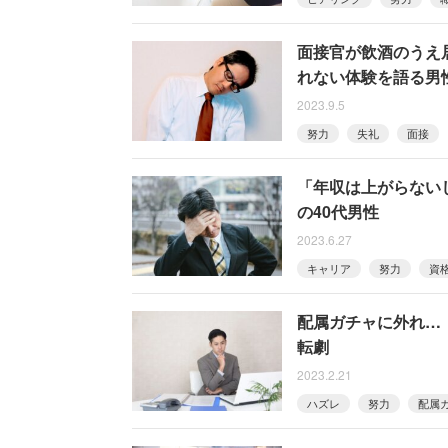
面接官が飲酒のうえ
れない体験を語る男
2023.9.5
努力
失礼
面接
「年収は上がらないし
の40代男性
2023.6.27
キャリア
努力
資
配属ガチャに外れ…
転劇
2023.2.21
ハズレ
努力
配属