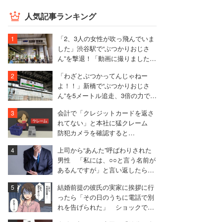
人気記事ランキング
「2、3人の女性が吹っ飛んでいま
した」渋谷駅で“ぶつかりおじさ
ん”を撃退！「動画に撮りました。
暴行罪であなたを警察に連絡しま
「わざとぶつかってんじゃねー
すね」と言ってみたら……
よ！！」新橋で“ぶつかりおじさ
ん”を5メートル追走、3倍の力で押
し返した38歳女性の猛反撃
会計で「クレジットカードを返さ
れてない」と本社に猛クレーム
防犯カメラを確認すると…
上司から“あんた”呼ばわりされた
男性 「私には、○○と言う名前が
あるんですが」と言い返したら…
結婚前提の彼氏の実家に挨拶に行
ったら「その日のうちに電話で別
れを告げられた」 ショックで1
ヶ月寝込んだ女性【実録マンガ】