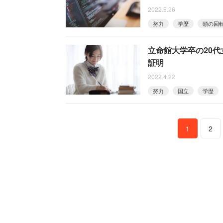
2022.5.26
努力
学歴
頭の回
立命館大学卒の20
証明
2022.4.22
努力
国立
学歴
1
2