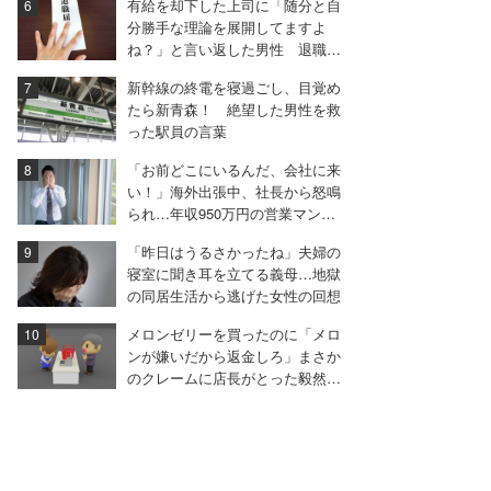
有給を却下した上司に「随分と自
分勝手な理論を展開してますよ
ね？」と言い返した男性 退職届
も強気で出す
新幹線の終電を寝過ごし、目覚め
たら新青森！ 絶望した男性を救
った駅員の言葉
「お前どこにいるんだ、会社に来
い！」海外出張中、社長から怒鳴
られ…年収950万円の営業マンが
絶句したワケ
「昨日はうるさかったね」夫婦の
寝室に聞き耳を立てる義母…地獄
の同居生活から逃げた女性の回想
メロンゼリーを買ったのに「メロ
ンが嫌いだから返金しろ」まさか
のクレームに店長がとった毅然と
した対応