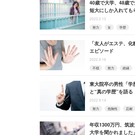
40歳で大学、48歳
短大にしか入れても
2023.2.13
努力
女
学歴
「友人がエステ、化
エピソード
2022.9.16
不穏
努力
絶縁
東大院卒の男性「学
と“真の学歴”を語る
2022.9.14
努力
危険性
忍耐
年収1300万円、筑
大学を聞かれました