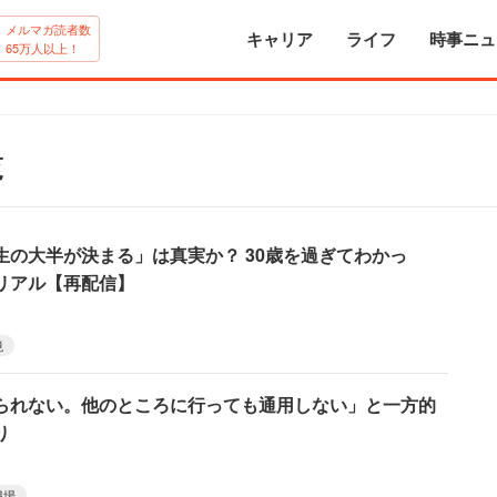
メルマガ読者数
キャリア
ライフ
時事ニュ
65万人以上！
覧
生の大半が決まる」は真実か？ 30歳を過ぎてわかっ
のリアル【再配信】
境
られない。他のところに行っても通用しない」と一方的
り
職場