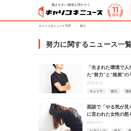
働きやすい職場を増やそう
キャリコネニュースTOP
努力
努力に関するニュース一
「生まれた環境で人
た“努力”と“格差”
2025.4.12
キャリア
努力
環
面談で「やる気が見
に言われた女性の怒
2023.10.1
ヒアリング
努力