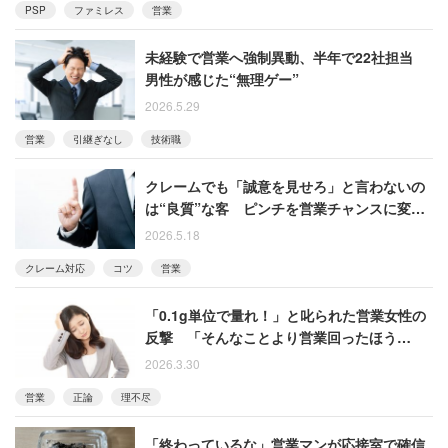
PSP
ファミレス
営業
未経験で営業へ強制異動、半年で22社担当
男性が感じた“無理ゲー”
2026.5.29
営業
引継ぎなし
技術職
クレームでも「誠意を見せろ」と言わないの
は“良質”な客 ピンチを営業チャンスに変え
るコツを語る男性
2026.5.18
クレーム対応
コツ
営業
「0.1g単位で量れ！」と叱られた営業女性の
反撃 「そんなことより営業回ったほう
が……」理不尽な指示を正論で黙らせる
2026.3.30
営業
正論
理不尽
「終わっているな」営業マンが応接室で確信