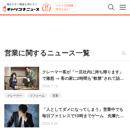
働きやすい職場を増やそう
メルマガ読者数
65万人以上！
営業に関するニュース一覧
クレーマー客が「一旦社内に持ち帰ります」
で激怒 → 客の家に2時間も”軟禁”されて詰め
られた女性の恐怖
2026.7.15
クレーマー
リフォーム
営業
「人としてダメになってしまう」営業中でも
毎日ファミレスで15時までゲーム 先輩たち
に絶望し、半年で退職した男性
2026.6.24