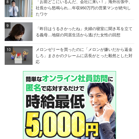
「お前どこにいるんだ、会社に来い！」海外出張中、
社長から怒鳴られ…年収950万円の営業マンが絶句し
たワケ
「昨日はうるさかったね」夫婦の寝室に聞き耳を立て
る義母…地獄の同居生活から逃げた女性の回想
メロンゼリーを買ったのに「メロンが嫌いだから返金
しろ」まさかのクレームに店長がとった毅然とした対
応