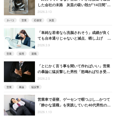
した会社の末路 灰皿の吸い殻が“14日間”も
放置されていた…ある男性の回想
2026.3.13
タバコ
営業
応接室
灰皿
「単純な若者なら洗脳されそう」成績が良く
ても台本通りじゃないと減点、晒し上げ 嘘
の求人を出すコールセンターに就職してしま
2026.3.9
った女性の受難
営業
採用
退職
「とにかく言う事を聞いて作ればいい」営業
の暴論に猛反撃した男性「怒鳴れば引き受け
るのはあり得ない」
2026.2.5
営業
暴論
猛反撃
営業車で昼寝、ゲーセンで暇つぶし…かつて
「静かな退職」を実践していた40代男性の回
想
2026.1.13