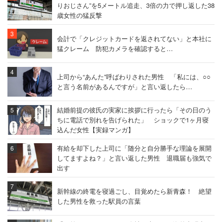
りおじさん”を5メートル追走、3倍の力で押し返した38
歳女性の猛反撃
会計で「クレジットカードを返されてない」と本社に
猛クレーム 防犯カメラを確認すると…
上司から“あんた”呼ばわりされた男性 「私には、○○
と言う名前があるんですが」と言い返したら…
結婚前提の彼氏の実家に挨拶に行ったら「その日のう
ちに電話で別れを告げられた」 ショックで1ヶ月寝
込んだ女性【実録マンガ】
有給を却下した上司に「随分と自分勝手な理論を展開
してますよね？」と言い返した男性 退職届も強気で
出す
新幹線の終電を寝過ごし、目覚めたら新青森！ 絶望
した男性を救った駅員の言葉