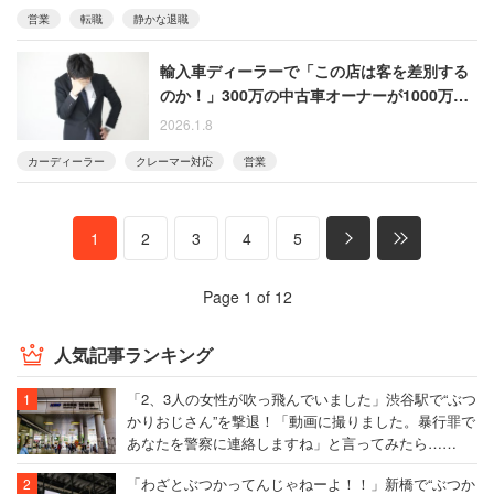
営業
転職
静かな退職
輸入車ディーラーで「この店は客を差別する
のか！」300万の中古車オーナーが1000万の
新車客との待遇差に猛クレーム
2026.1.8
カーディーラー
クレーマー対応
営業
1
2
3
4
5
Page 1 of 12
人気記事ランキング
「2、3人の女性が吹っ飛んでいました」渋谷駅で“ぶつ
かりおじさん”を撃退！「動画に撮りました。暴行罪で
あなたを警察に連絡しますね」と言ってみたら……
「わざとぶつかってんじゃねーよ！！」新橋で“ぶつか