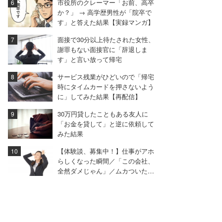
市役所のクレーマー「お前、高卒
か？」 → 高学歴男性が「院卒で
す」と答えた結果【実録マンガ】
面接で30分以上待たされた女性、
謝罪もない面接官に「辞退しま
す」と言い放って帰宅
サービス残業がひどいので「帰宅
時にタイムカードを押さないよう
に」してみた結果【再配信】
30万円貸したこともある友人に
「お金を貸して」と逆に依頼して
みた結果
【体験談、募集中！】仕事がアホ
らしくなった瞬間／「この会社、
全然ダメじゃん」／ムカついた面
接…ほか