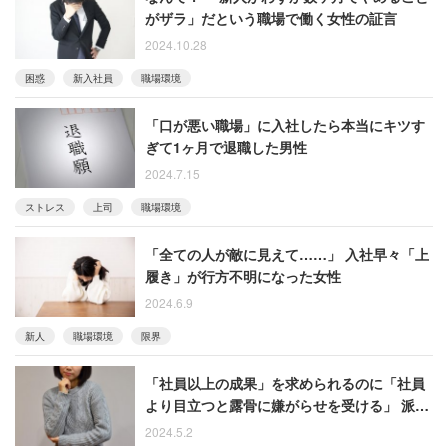
がザラ」だという職場で働く女性の証言
2024.10.28
困惑
新入社員
職場環境
「口が悪い職場」に入社したら本当にキツす
ぎて1ヶ月で退職した男性
2024.7.15
ストレス
上司
職場環境
「全ての人が敵に見えて……」 入社早々「上
履き」が行方不明になった女性
2024.6.9
新人
職場環境
限界
「社員以上の成果」を求められるのに「社員
より目立つと露骨に嫌がらせを受ける」 派遣
社員たちの不満
2024.5.2