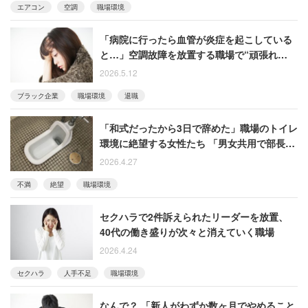
エアコン
空調
職場環境
「病院に行ったら血管が炎症を起こしている
と…」空調故障を放置する職場で“頑張れな
い”と退職した20代女性
2026.5.12
ブラック企業
職場環境
退職
「和式だったから3日で辞めた」職場のトイレ
環境に絶望する女性たち 「男女共用で部長の
小が飛び散ってて嫌だった」
2026.4.27
不満
絶望
職場環境
セクハラで2件訴えられたリーダーを放置、
40代の働き盛りが次々と消えていく職場
2026.4.24
セクハラ
人手不足
職場環境
なんで？ 「新人がわずか数ヶ月でやめること