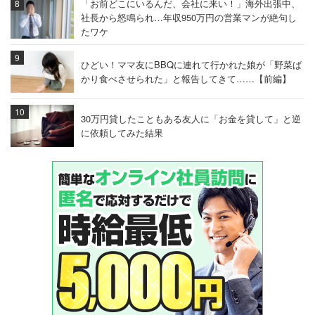
「お前どこにいるんだ、会社に来い！」海外出張中、
社長から怒鳴られ…年収950万円の営業マンが絶句し
たワケ
ひどい！ママ友にBBQに連れて行かれた娘が「野菜ば
かり食べさせられた」と報告してきて……【前編】
30万円貸したこともある友人に「お金を貸して」と逆
に依頼してみた結果