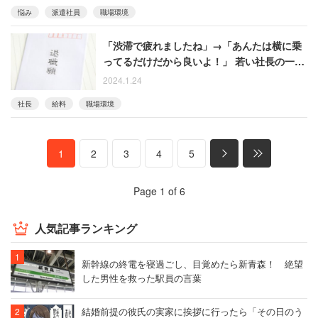
悩み
派遣社員
職場環境
「渋滞で疲れましたね」→「あんたは横に乗
ってるだけだから良いよ！」 若い社長の一言
で3ヶ月で退職した男性
2024.1.24
社長
給料
職場環境
1
2
3
4
5
Page 1 of 6
人気記事ランキング
新幹線の終電を寝過ごし、目覚めたら新青森！ 絶望
した男性を救った駅員の言葉
結婚前提の彼氏の実家に挨拶に行ったら「その日のう