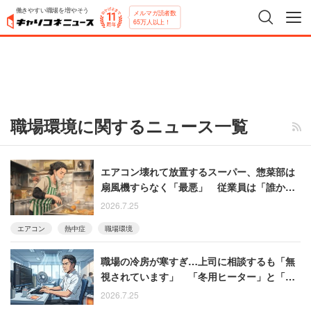
働きやすい職場を増やそう
メルマガ読者数
65万人以上！
職場環境に関するニュース一覧
エアコン壊れて放置するスーパー、惣菜部は
扇風機すらなく「最悪」 従業員は「誰か2～
3人熱中症で倒れないと……」と悲観視
2026.7.25
エアコン
熱中症
職場環境
職場の冷房が寒すぎ…上司に相談するも「無
視されています」 「冬用ヒーター」と「カ
イロ」で自衛する男性
2026.7.25