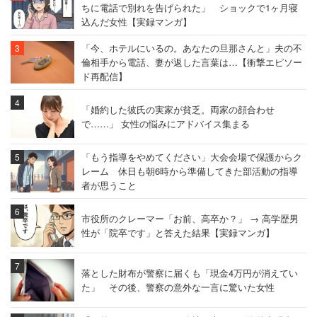
ちに電話で別れを告げられた」 ショックで1ヶ月寝
込んだ女性【実録マンガ】
「今、ホテルにいるの。あなたの旦那さんと」夫の不
倫相手から電話、妻が返した言葉は…【衝撃エピソー
ド再配信】
「婚約した彼氏の実家が貧乏。両家の顔合わせ
で……」 女性の悩みにアドバイス集まる
「もう指導をやめてください」大会会場で保護からク
レーム 休日も朝6時から準備してきた部活動の指導
者が思うこと
市役所のクレーマー「お前、高卒か？」 → 高学歴男
性が「院卒です」と答えた結果【実録マンガ】
落とした財布が警察に届くも「現金4万円が消えてい
た」 その後、警察の意外な一言に驚いた女性