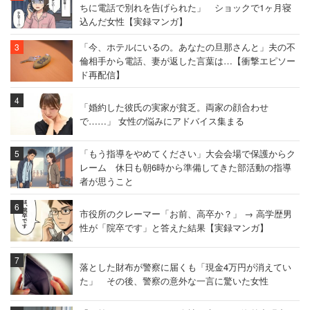
ちに電話で別れを告げられた」 ショックで1ヶ月寝
込んだ女性【実録マンガ】
「今、ホテルにいるの。あなたの旦那さんと」夫の不
倫相手から電話、妻が返した言葉は…【衝撃エピソー
ド再配信】
「婚約した彼氏の実家が貧乏。両家の顔合わせ
で……」 女性の悩みにアドバイス集まる
「もう指導をやめてください」大会会場で保護からク
レーム 休日も朝6時から準備してきた部活動の指導
者が思うこと
市役所のクレーマー「お前、高卒か？」 → 高学歴男
性が「院卒です」と答えた結果【実録マンガ】
落とした財布が警察に届くも「現金4万円が消えてい
た」 その後、警察の意外な一言に驚いた女性