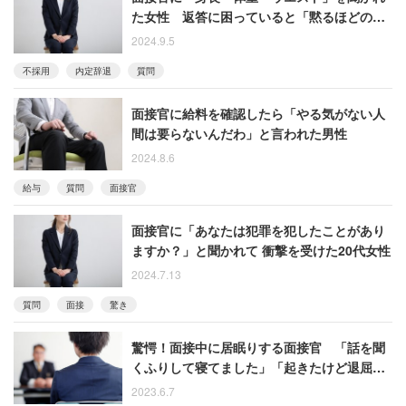
た女性 返答に困っていると「黙るほどのも
のではない」と煽られる
2024.9.5
不採用
内定辞退
質問
面接官に給料を確認したら「やる気がない人
間は要らないんだわ」と言われた男性
2024.8.6
給与
質問
面接官
面接官に「あなたは犯罪を犯したことがあり
ますか？」と聞かれて 衝撃を受けた20代女性
2024.7.13
質問
面接
驚き
驚愕！面接中に居眠りする面接官 「話を聞
くふりして寝てました」「起きたけど退屈そ
うだった」
2023.6.7