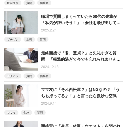
圧迫面接
質問
面接官
職場で質問しまくっていたら50代の先輩が
「私気が狂いそう！」→会社を飛び出して１
週間休養、投稿に衝撃走る
2025.2.24
ブチギレ
上司
質問
最終面接で「君、童貞？」と失礼すぎる質
問 「衝撃的過ぎて今でも忘れられません」
と語る20代男性
2024.12.18
セクハラ
質問
面接官
ママ友に「それ西松屋？」はNGなの？ 「う
ちも持ってるよ！」と言ったら微妙な空気に
なって悩む女性
2024.9.14
ママ友
悩み
質問
面接官に「身長・体重・ウエスト」を聞かれ