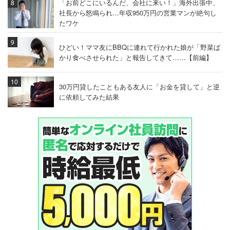
「お前どこにいるんだ、会社に来い！」海外出張中、
社長から怒鳴られ…年収950万円の営業マンが絶句し
たワケ
ひどい！ママ友にBBQに連れて行かれた娘が「野菜ば
かり食べさせられた」と報告してきて……【前編】
30万円貸したこともある友人に「お金を貸して」と逆
に依頼してみた結果