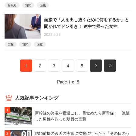
居眠り
質問
面接
面接で「人を出し抜くために何をするか」と
聞かれてドン引き！ 途中で帰った女性
2023.5.23
広報
質問
面接
1
2
3
4
5
Page 1 of 5
人気記事ランキング
新幹線の終電を寝過ごし、目覚めたら新青森！ 絶望
した男性を救った駅員の言葉
結婚前提の彼氏の実家に挨拶に行ったら「その日のう