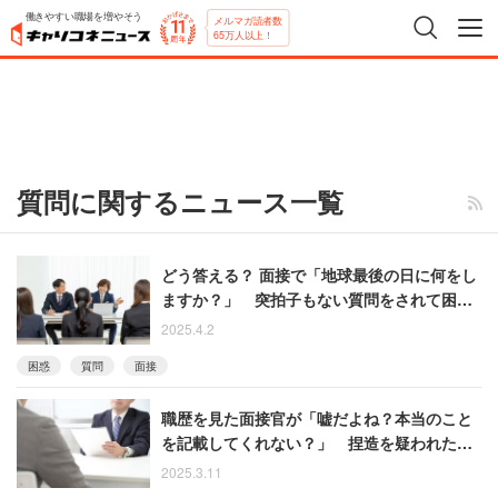
働きやすい職場を増やそう
メルマガ読者数
65万人以上！
質問に関するニュース一覧
どう答える？ 面接で「地球最後の日に何をし
ますか？」 突拍子もない質問をされて困惑
した人たち
2025.4.2
困惑
質問
面接
職歴を見た面接官が「嘘だよね？本当のこと
を記載してくれない？」 捏造を疑われた男
性の怒り【再配信】
2025.3.11