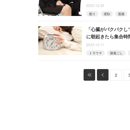
2023.12.30
怒り
遅刻
面接
「心臓がバクバクし
に朝起きたら集合時
2023.12.11
トラウマ
寝過ごし
2