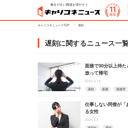
働きやすい職場を増やそう
キャリコネニュースTOP
遅刻
遅刻に関するニュース一
面接で30分以上待
放って帰宅
2024.4.14
遅刻
面接
面接官
仕事しない同僚が「
る女性
2024.4.8
逆切れ
遅刻