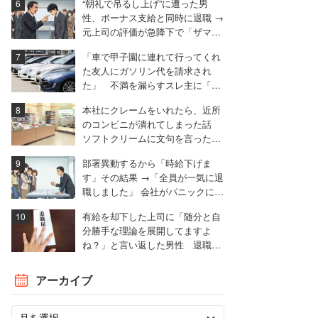
“朝礼で吊るし上げ”に遭った男
性、ボーナス支給と同時に退職 →
元上司の評価が急降下で「ザマア
ミロと思いました」
「車で甲子園に連れて行ってくれ
た友人にガソリン代を請求され
た」 不満を漏らすスレ主に「言
われる前に出せ」と非難殺到
本社にクレームをいれたら、近所
のコンビニが潰れてしまった話
ソフトクリームに文句を言ったと
ころ……。
部署異動するから「時給下げま
す」その結果 →「全員が一気に退
職しました」 会社がパニックに陥
った話
有給を却下した上司に「随分と自
分勝手な理論を展開してますよ
ね？」と言い返した男性 退職届
も強気で出す
アーカイブ