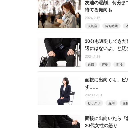
友達の遅刻、何分ま
待てる傾向も
2024.2.16
人気店
待ち時間
30分も遅刻してき
辺にはないよ」と貶
2024.1.18
退職
遅刻
面接
面接に出向くも、ビ
ず……
2023.12.31
ビックリ
遅刻
面
面接に出向いたら「
20代女性の怒り