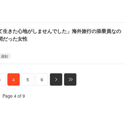
て生きた心地がしませんでした」海外旅行の添乗員なの
間だった女性
遅刻
3
4
5
6
Page 4 of 9