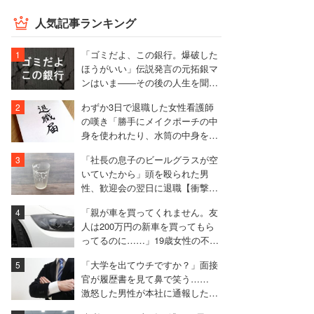
人気記事ランキング
「ゴミだよ、この銀行。爆破した
ほうがいい」伝説発言の元拓銀マ
ンはいま――その後の人生を聞い
た
わずか3日で退職した女性看護師
の嘆き「勝手にメイクポーチの中
身を使われたり、水筒の中身を捨
てられたり」
「社長の息子のビールグラスが空
いていたから」頭を殴られた男
性、歓迎会の翌日に退職【衝撃エ
ピソード振り返り再配信】
「親が車を買ってくれません。友
人は200万円の新車を買ってもら
ってるのに……」19歳女性の不満
に厳しい声相次ぐ
「大学を出てウチですか？」面接
官が履歴書を見て鼻で笑う……
激怒した男性が本社に通報した結
果は