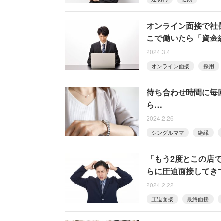
オンライン面接で社
こで働いたら「資金
2024.3.4
オンライン面接
採用
待ち合わせ時間に毎
ら…
2024.2.26
シングルママ
絶縁
「もう2度とこの店
らに圧迫面接してき
2024.2.22
圧迫面接
最終面接