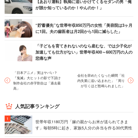
【あおり運転】執拗に追いかけてくるセダンの男「俺
が誰か知っているのか！やんのか！」
“貯蓄優先”な世帯年収850万円の女性「美容院は3ヶ月
に1回。夫の歯医者は月2回から1回に減らした」
「子どもを育てきれないのなら産むな、では少子化が
加速しても仕方がない」世帯年収400～600万円の人の
悲痛な声
「日本アニメ」実はヤバい？
会社を辞めたくなった瞬間「社
『鬼滅』大ヒットの影で下請け
内失業に追い込まれた」「周り
制作会社の赤字割合は「過去最
が引くほど怒鳴られました」
高」
人気記事ランキング
世帯年収1180万円「嫁の親からお米が送られてきま
す」毎朝5時に起き、家族5人分の弁当を作る30代男性