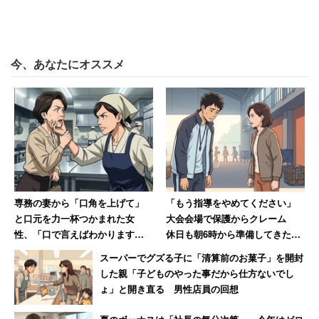
という声も寄せられていた。
※アンケート概要
今、あなたにオススメ
■実施期間
2020年10月26日～
■回答数
1803 ※2021年7月26日時点
（記事では、2021年7月15日から7月18日に寄せられた投
稿を紹介）
■アンケート対象
専務の妻から「口角を上げて」
「もう指導をやめてください」
と口元を力一杯つかまれた女
大会会場で保護からクレーム
キャリコネメルマガ会員（63万人）やキャリコネニュース
性、「口で言えばわかります
休日も朝6時から準備してきた部
読者、キャリコネニュースSNSフォロワー
よ！」と顎をつかみ返し反撃 →
活動の指導者が思うこと
スーパーでグズる子に「清算前のお菓子」を開封
■実施方法
即行退職
した親「子どものやった事だから仕方ないでし
アンケート集計ツール「クエスタント」を使用
ょ」と開き直る 男性店員の回想
回答ページ
https://questant.jp/q/6FE3D7NZ