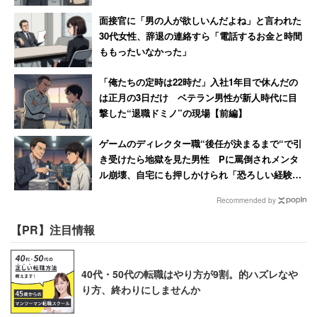
面接官に「男の人が欲しいんだよね」と言われた
30代女性、辞退の連絡すら「電話するお金と時間
ももったいなかった」
「俺たちの定時は22時だ」入社1年目で休んだの
は正月の3日だけ ベテラン男性が新人時代に目
撃した“退職ドミノ”の現場【前編】
ゲームのディレクター職“後任が決まるまで“で引
き受けたら地獄を見た男性 Pに罵倒されメンタ
ル崩壊、自宅にも押しかけられ「恐ろしい経験で
した」
Recommended by
【PR】注目情報
40代・50代の転職はやり方が9割。的ハズレなや
り方、終わりにしませんか