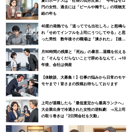
夏のボーナスは「社長の気分次第」 今年はゼロ
■質問項目
円の女性、過去には「ビールや梅干し」の現物支
・現在の世帯年収でどのような生活を送っていますか？
給の年も
満足している点、不満な点、エピソードを教えてくださ
い。
40度の発熱でも「這ってでも出社しろ」と怒鳴ら
れ「せめてインフルを上司にうつしてやる」と思
った男性 数年後その職場は「潰された」【後
編】
月90時間の残業と「死ね」の暴言…退職を伝える
と「そんなくだらないことで辞めるなんて」→10
年後、会社は倒産
【体験談、大募集！】仕事の悩みから日常のモヤ
モヤまで！皆さまの投稿お待ちしております
上司が退職したら「最低査定から最高ランクへ」
大企業出身で冷遇された女性の逆転劇 →元上司
の取り巻きは「2日間会社を欠勤」