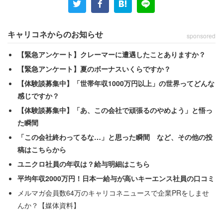
「生活費が二重にかかるのに、子どもの私立高校の
キャリコネからのお知らせ
sponsored
授業料は補助が出ない。夫婦別で生活するなら離婚
した方が、国から色々優遇されるのではないかと思
【緊急アンケート】クレーマーに遭遇したことありますか？
ってしまう。私が働きすぎると損なので、夫の扶養
【緊急アンケート】夏のボーナスいくらですか？
範囲内で働こうか検討している」
【体験談募集中】「世帯年収1000万円以上」の世界ってどんな
感じですか？
【体験談募集中】「あ、この会社で頑張るのやめよう」と悟っ
た瞬間
「頑張っている者が損をする感じで悲しくな
「この会社終わってるな…」と思った瞬間 など、その他の投
ります」
稿はこちらから
ユニクロ社員の年収は？給与明細はこちら
平均年収2000万円！日本一給与が高いキーエンス社員の口コミ
大阪府の50代女性（世帯年収1100万円）も子ども3人で、
夫が単身赴任中。子どもは高校生が1人と中学生が2人い
メルマガ会員数64万のキャリコネニュースで企業PRをしませ
んか？【媒体資料】
て、「食べ盛りで、とても大変です」という。また自身の
収入を増やすと、奨学金が借りられなくなることから「扶