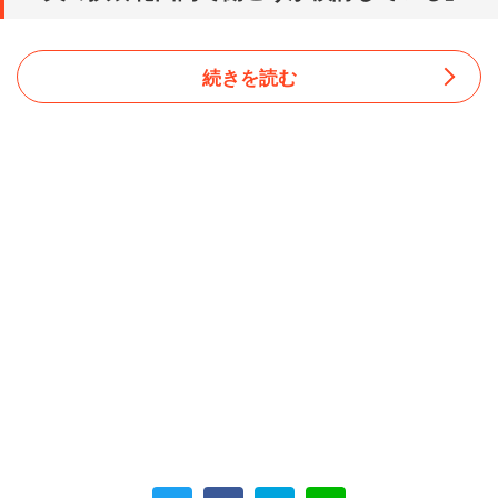
続きを読む
では、子育てをしている場合はどうか？ 新潟県の40代女
性（サービス系）は、夫婦共働きで世帯年収1000万円。
子どもは3人おり、夫は単身赴任している。