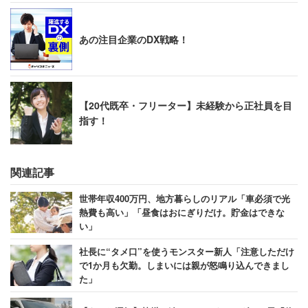
あの注目企業のDX戦略！
【20代既卒・フリーター】未経験から正社員を目
指す！
関連記事
世帯年収400万円、地方暮らしのリアル「車必須で光
熱費も高い」「昼食はおにぎりだけ。貯金はできな
い」
社長に“タメ口”を使うモンスター新人「注意しただけ
で1か月も欠勤。しまいには親が怒鳴り込んできまし
た」