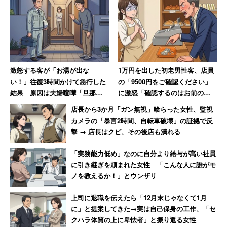
激怒する客が「お湯が出な
1万円を出した初老男性客、店員
い！」往復3時間かけて急行した
の「9500円をご確認ください」
結果 原因は夫婦喧嘩「旦那が
に激怒「確認するのはお前の仕
入浴中に奥さんがスイッチを切
事だろ!」→妻には頭が上がらず
店長から3か月「ガン無視」喰らった女性、監視
っただけ」
大人しくなる
カメラの「暴言2時間、自転車破壊」の証拠で反
撃 → 店長はクビ、その後店も潰れる
「実務能力低め」なのに自分より給与が高い社員
に引き継ぎを頼まれた女性 「こんな人に誰がモ
ノを教えるか！」とウンザリ
上司に退職を伝えたら「12月末じゃなくて1月
に」と提案してきた→実は自己保身の工作、「セ
クハラ体質の上に卑怯者」と振り返る女性