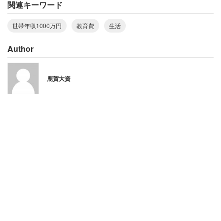
関連キーワード
養範囲で」パート勤務をしているという。
世帯年収1000万円
教育費
生活
「世帯収入は1000万円を超えていますが 二重生活で
Author
とても苦しいです。児童手当もなく高校授業料無償
化にも当てはまらず、頑張っている者が損をする感
鹿賀大資
じで悲しくなります」
2人の子どもを養う愛知県の40代既婚男性（メーカー系／
世帯年収1100万円）からは
「毎週末は外食中心の生活ができているが、決して
家計は楽ではなく、将来の学費の貯蓄まではできて
いない」