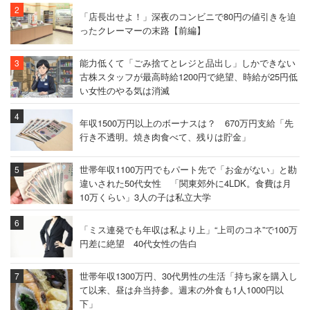
「店長出せよ！」深夜のコンビニで80円の値引きを迫
ったクレーマーの末路【前編】
能力低くて「ごみ捨てとレジと品出し」しかできない
古株スタッフが最高時給1200円で絶望、時給が25円低
い女性のやる気は消滅
年収1500万円以上のボーナスは？ 670万円支給「先
行き不透明。焼き肉食べて、残りは貯金」
世帯年収1100万円でもパート先で「お金がない」と勘
違いされた50代女性 「関東郊外に4LDK。食費は月
10万くらい」3人の子は私立大学
「ミス連発でも年収は私より上」“上司のコネ”で100万
円差に絶望 40代女性の告白
世帯年収1300万円、30代男性の生活「持ち家を購入し
て以来、昼は弁当持参。週末の外食も1人1000円以
下」