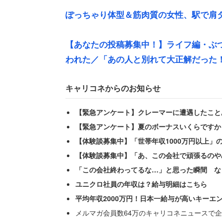
ぽっちゃり体型＆筋肉質の女性、駅で肩タ
【あなたの投稿募集中！】ライフ編・ぶ
別の路線へ乗り換える際、同じ電車に乗っ
われた／「あの人と別れて大正解だった
て小突かれました」という。最初は偶然か
め、
キャリコネからのお知らせ
【緊急アンケート】クレーマーに遭遇したこと
「あ！コレがぶつかりおじさんか！」
【緊急アンケート】夏のボーナスいくらですか
【体験談募集中】「世帯年収1000万円以上」
と気付いたそう。すぐさま「わざとぶつ
【体験談募集中】「あ、この会社で頑張るのや
てきたからだろう！」「先に行こうとす
「この会社終わってるな…」と思った瞬間 な
をつけてきた。
ユニクロ社員の年収は？給与明細はこちら
平均年収2000万円！日本一給与が高いキーエ
「このまま引き下がるのも悔しいので『
メルマガ会員数64万のキャリコネニュースで企