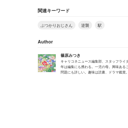
ですか』とでっかい声で言い返しました
ごった返してるところです」
関連キーワード
ぶつかりおじさん
逆襲
駅
混雑で押されるのは仕方ないしお互い様
手が自分と同じホームに向かうのを確認
Author
張り付き」、理詰めの追及を開始した。
篠原みつき
「ぶつかったことはすみませんでした。
キャリコネニュース編集部、スタッフライタ
年は編集にも携わる。一児の母。興味あるこ
問題にも詳しい。趣味は読書、ドラマ鑑賞
「それに対して大人としての対応して貰
怒鳴り散らすのではなく、あえて周囲に
る舞い」を求め続けたのだ。