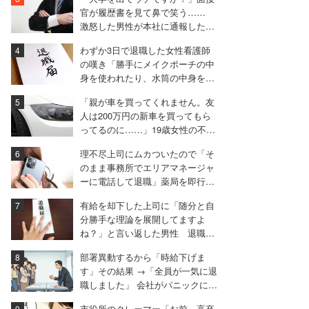
官が履歴書を見て鼻で笑う……
激怒した男性が本社に通報した結
果は
わずか3日で退職した女性看護師
の嘆き「勝手にメイクポーチの中
身を使われたり、水筒の中身を捨
てられたり」
「親が車を買ってくれません。友
人は200万円の新車を買ってもら
ってるのに……」19歳女性の不満
に厳しい声相次ぐ
理不尽上司にムカついたので「そ
のまま事務所でエリアマネージャ
ーに電話して退職」薬局を即行で
辞めた女性【後編】
有給を却下した上司に「随分と自
分勝手な理論を展開してますよ
ね？」と言い返した男性 退職届
も強気で出す
部署異動するから「時給下げま
す」その結果 →「全員が一気に退
職しました」 会社がパニックに陥
った話
市役所のクレーマー「お前、高卒