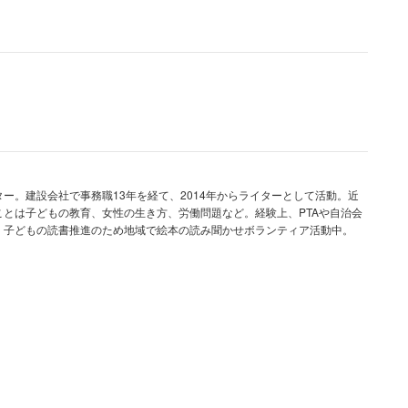
。何せ帰宅時間のラッシュアワー電車乗り換えで人が
だが、わざと小突いてくるなら話は違う。女性は、相
するや、エスカレーターで「そのまま後ろにピッタリ
私は謝罪しました。いかがですか？」
ー。建設会社で事務職13年を経て、2014年からライターとして活動。近
とは子どもの教育、女性の生き方、労働問題など。経験上、PTAや自治会
。子どもの読書推進のため地域で絵本の読み聞かせボランティア活動中。
えませんか」
聞こえるような大きな声で、淡々と「大人としての振