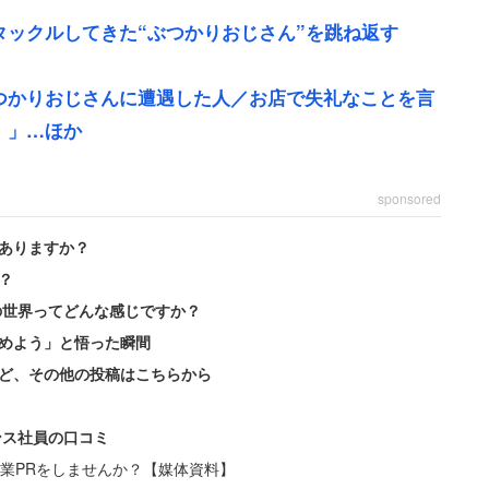
ックルしてきた“ぶつかりおじさん”を跳ね返す
つかりおじさんに遭遇した人／お店で失礼なことを言
ていた60代くらいの男性に「左後ろから右肘を使っ
！」…ほか
と思ったが、2度3度と確信犯的に繰り返されたた
sponsored
ありますか？
？
の世界ってどんな感じですか？
かりましたよね？」と言い返すと、男は「お前が押し
めよう」と悟った瞬間
るんじゃねぇ！」と、後ろから来たクセに猛烈な難癖
ど、その他の投稿はこちらから
ンス社員の口コミ
わざとじゃないです。私も押されて仕方無いじゃない
業PRをしませんか？【媒体資料】