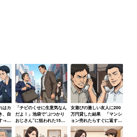
いんだよ！」
すが、女性も「だからそれはすみません。それに対し
「残念～私はあんたより弱く無いんだよ！」という思
に歩き回る」男を追い詰めると、女性は周囲の注目を
居心地が悪くなったのか焦り出し、最後は「あぁっ(わ
に電車に飛び乗っていったという。
れはカ
「チビのくせに生意気なん
女遊びの激しい友人に200
き、自
だよ！」池袋で“ぶつかり
万円貸した結果 「マンシ
す→店
おじさん”に狙われた150
ョン売れたらすぐに返す」
を狙う輩の心理を推察し、こう振り返る。
ます」
センチ女性大柄な知人の陰
と言われるも20年間踏み倒
に隠れて難を逃れた恐怖
され続ける→絶縁