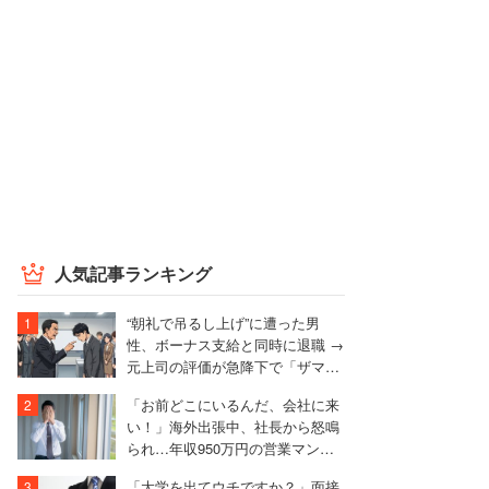
人気記事ランキング
“朝礼で吊るし上げ”に遭った男
性、ボーナス支給と同時に退職 →
元上司の評価が急降下で「ザマア
ミロと思いました」
「お前どこにいるんだ、会社に来
い！」海外出張中、社長から怒鳴
られ…年収950万円の営業マンが
絶句したワケ
「大学を出てウチですか？」面接