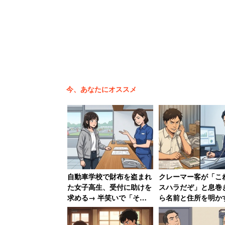
「私はあんたより弱く無
男は「お前がぶつかってきた」と繰り返
ていかがですか？」と一歩も引かない。
いだったという。ホームで「逃げるよう
今、あなたにオススメ
集める作戦に出た。
「大人として恥ずかしくないですか」
周りの乗客は何事かと注目し始め、男は
かった)！！」と言い捨てて逃げるよう
自動車学校で財布を盗まれ
クレーマー客が「こ
た女子高生、受付に助けを
スハラだぞ」と息巻
求める→ 半笑いで「そち
ら名前と住所を明か
女性は、ストレス発散で自分より弱い人
らが悪いんじゃないです
長に「警察に相談し
か？」 ある女性の悔しか
と撃退される