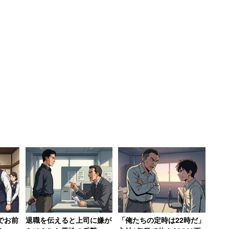
のダンスが必修化されたこともあり、現在の高校生にと
。”登美丘高校ダンス部”のテレビ出演が話題になっ
劇部」、「吹奏楽部」、「バレーボール部」となって
でお前
退職を伝えると上司に嫌が
「俺たちの定時は22時だ」