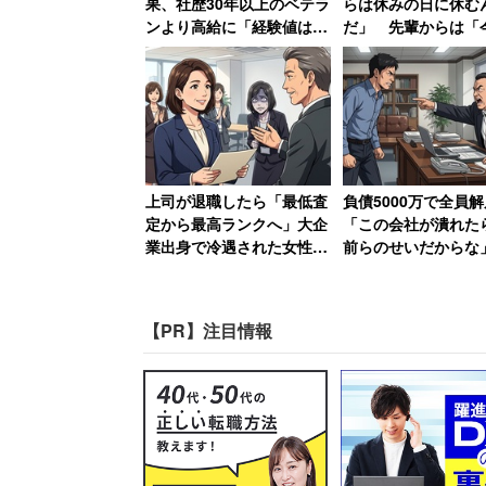
果、社歴30年以上のベテラ
らは休みの日に休む
ンより高給に「経験値は一
だ」 先輩からは「
切無視、さっさとやめろっ
んで出勤してこないの
てこと?」と怒る50代女性
休日なのに言われた
【前編】
上司が退職したら「最低査
負債5000万で全員解
定から最高ランクへ」大企
「この会社が潰れた
業出身で冷遇された女性の
前らのせいだからな
逆転劇 →元上司の取り巻
長の責任転嫁に絶句
きは「2日間会社を欠勤」
編】
【PR】注目情報