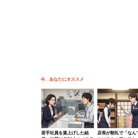
2位は「ダンス部」。2012年に中学校
ってダンスは以前よりも身近になっている
たことも記憶に新しい。3位以降は「演
いる。
今、あなたにオススメ
若手社員を賃上げした結
店長が朝礼で「なん