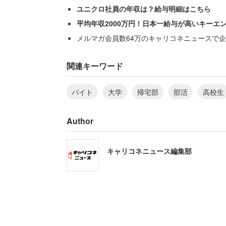
ユニクロ社員の年収は？給与明細はこちら
平均年収2000万円！日本一給与が高いキーエ
メルマガ会員数64万のキャリコネニュースで企
プライベートの時間を大切にしたいとい
活動に所属している人に活動頻度を聞いた
関連キーワード
時間は、アルバイトや友達との時間に使
バイト
大学
帰宅部
部活
高校生
だ。一方で、大会で好成績を残すためなど
た。
Author
部活動のあり方が変わってきている中で
キャリコネニュース編集部
も多かったのが「軽音楽部」であった。
を題材とした人気アニメの影響などが挙
されていることもあるが、最近はYouTu
しする要因になっていそうだ。