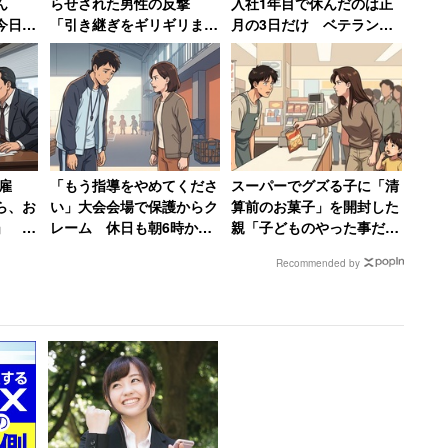
ん
らせされた男性の反撃
入社1年目で休んだのは正
今日な
「引き継ぎをギリギリまで
月の3日だけ ベテラン男
!?」
やらない」、しかも「ちゃ
性が新人時代に目撃し
女性
んと録音しました」
た“退職ドミノ”の現場【前
編】
雇
「もう指導をやめてくださ
スーパーでグズる子に「清
ら、お
い」大会会場で保護からク
算前のお菓子」を開封した
」 社
レーム 休日も朝6時から
親「子どものやった事だか
【前
準備してきた部活動の指導
ら仕方ないでしょ」と開き
Recommended by
者が思うこと
直る 男性店員の回想