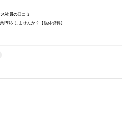
ンス社員の口コミ
業PRをしませんか？【媒体資料】
う傾向は、部活動に所属している人にもみられる。部
ところ、7割が週2～3日だった。やはり部活以外の
い、部活とプライベートを両立している人が多いよう
で週5～6日で部活をしている人は三割程度であっ
、どんな部活が人気なのか。現在入っている部活で最
人気の理由としては、昨今のバンドブームや、バンド
げられる。また、高校生はライブハウスの出演が禁止
beなどで自らの演奏を発信できるのも音楽活動を後押