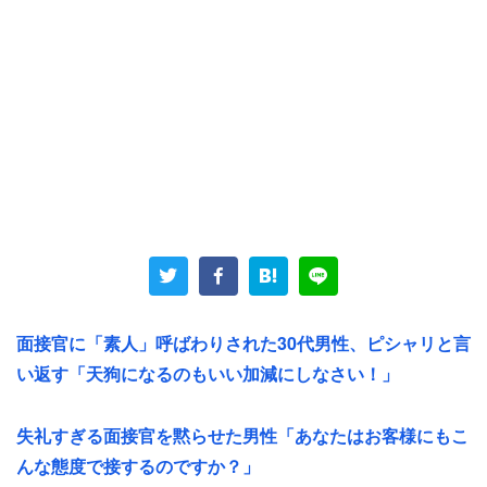
部下がメンタル不調を引き起こすケースはよく話題に上り
ますが、昨今は管理職自身がメンタル不調を訴えるケース
が増えているようです。
原因は、業務負荷が増え続けている、という点にありま
す。特に中間管理職は、上から数字を求められる一方で、
面接官に「素人」呼ばわりされた30代男性、ピシャリと言
部下もケアしていく必要があります。人手不足の昨今は、
い返す「天狗になるのもいい加減にしなさい！」
せっかく入社した若手になるべく退職してもらいたくな
い、仕事を続けてもらいたいと強く考える企業が増えてい
失礼すぎる面接官を黙らせた男性「あなたはお客様にもこ
ます。
んな態度で接するのですか？」