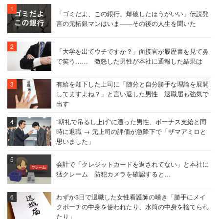
「ゴミだよ、この銀行。爆破したほうがいい」伝説発
言の元拓銀マンはいま――その後の人生を聞いた
「大学を出てウチですか？」面接官が履歴書を見て鼻
で笑う…… 激怒した男性が本社に通報した結果は
有給を却下した上司に「随分と自分勝手な理論を展開
してますよね？」と言い返した男性 退職届も強気で
出す
“朝礼で吊るし上げ”に遭った男性、ボーナス支給と同
時に退職 → 元上司の評価が急降下で「ザマアミロと
思いました」
会計で「クレジットカードを返されてない」と本社に
猛クレーム 防犯カメラを確認すると…
わずか3日で退職した女性看護師の嘆き「勝手にメイ
クポーチの中身を使われたり、水筒の中身を捨てられ
たり」