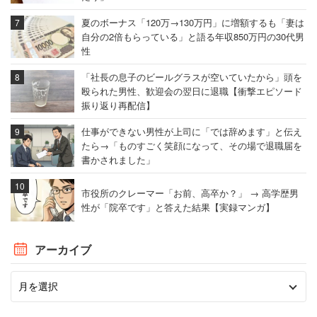
夏のボーナス「120万→130万円」に増額するも「妻は
自分の2倍もらっている」と語る年収850万円の30代男
性
「社長の息子のビールグラスが空いていたから」頭を
殴られた男性、歓迎会の翌日に退職【衝撃エピソード
振り返り再配信】
仕事ができない男性が上司に「では辞めます」と伝え
たら→「ものすごく笑顔になって、その場で退職届を
書かされました」
市役所のクレーマー「お前、高卒か？」 → 高学歴男
性が「院卒です」と答えた結果【実録マンガ】
アーカイブ