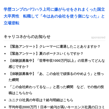
そのため、部下の進捗管理をするだけでなく、1on1で悩
学歴コンプのパワハラ上司に嫌がらせをされまくった国立
みを聞いたり、成長を実感できる機会を用意したりと、管
大卒男性 転職して「今はあの会社を使う側になった」と
理職のやるべきことが増え続けています。パンク寸前で逃
立場逆転
げ出したい、という人もいるのではないでしょうか。
キャリコネからのお知らせ
sponsored
増え続ける業務負荷の中で、起こる全ての課題を自分ごと
【緊急アンケート】クレーマーに遭遇したことありますか？
化していく姿勢は頼もしいものですが、管理職がメンタル
【緊急アンケート】夏のボーナスいくらですか？
不調でダウンしてしまったら組織は回りません。では、ど
【体験談募集中】「世帯年収1000万円以上」の世界ってどんな
のようなスタンスや考え方が必要なのでしょうか？
感じですか？
【体験談募集中】「あ、この会社で頑張るのやめよう」と悟っ
た瞬間
自責思考と他責思考を選択する中庸の姿勢を
「この会社終わってるな…」と思った瞬間 など、その他の投
持つ
稿はこちらから
ユニクロ社員の年収は？給与明細はこちら
私は現代の管理職も「中庸」の精神を持つべきだと考えま
平均年収2000万円！日本一給与が高いキーエンス社員の口コミ