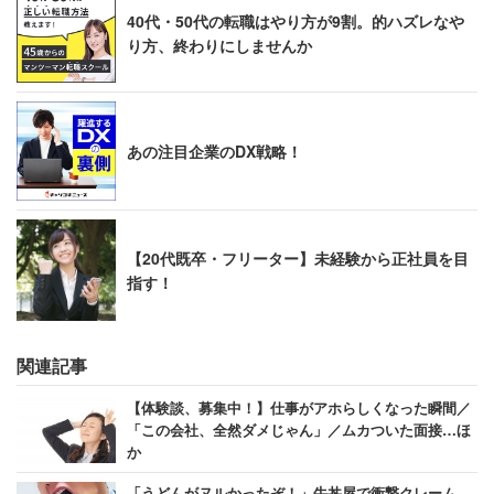
40代・50代の転職はやり方が9割。的ハズレなや
り方、終わりにしませんか
あの注目企業のDX戦略！
【20代既卒・フリーター】未経験から正社員を目
指す！
関連記事
【体験談、募集中！】仕事がアホらしくなった瞬間／
「この会社、全然ダメじゃん」／ムカついた面接…ほ
か
「うどんがヌルかったぞ！」牛丼屋で衝撃クレーム