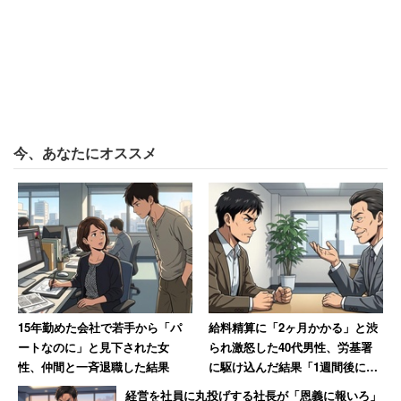
くのかといったことの選択が可能になっていきます。
目の前の事象や課題に対して、自身の選択権を獲得したな
らば、次のようなことを意識されてみてください。
・自分がコントロールできるところに焦点を持つ
今、あなたにオススメ
部下が100％ミスをしないといったことは不可能ですが、
ミスが起きた後に自分がどう動いていくかは100％コント
ロール可能です。コントロールできないところに集中する
よりも、コントロールできるところに意識を向けていきま
しょう。
15年勤めた会社で若手から「パ
給料精算に「2ヶ月かかる」と渋
・完璧さを求めすぎない
ートなのに」と見下された女
られ激怒した40代男性、労基署
性、仲間と一斉退職した結果
に駆け込んだ結果「1週間後に振
り込まれました」
管理職として職責を全うすることは大切ですが、管理職も
経営を社員に丸投げする社長が「恩義に報いろ」