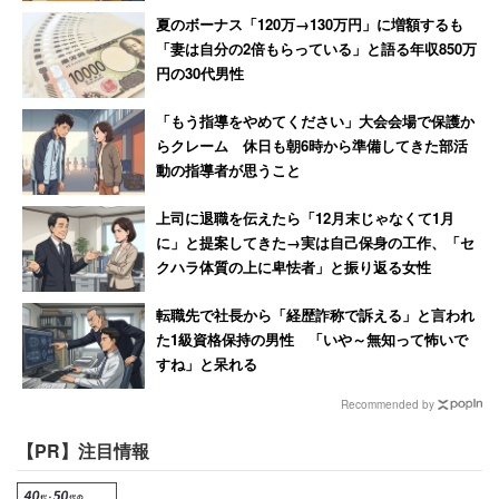
夏のボーナス「120万→130万円」に増額するも
「妻は自分の2倍もらっている」と語る年収850万
円の30代男性
「もう指導をやめてください」大会会場で保護か
らクレーム 休日も朝6時から準備してきた部活
動の指導者が思うこと
上司に退職を伝えたら「12月末じゃなくて1月
に」と提案してきた→実は自己保身の工作、「セ
クハラ体質の上に卑怯者」と振り返る女性
転職先で社長から「経歴詐称で訴える」と言われ
た1級資格保持の男性 「いや～無知って怖いで
すね」と呆れる
Recommended by
【PR】注目情報