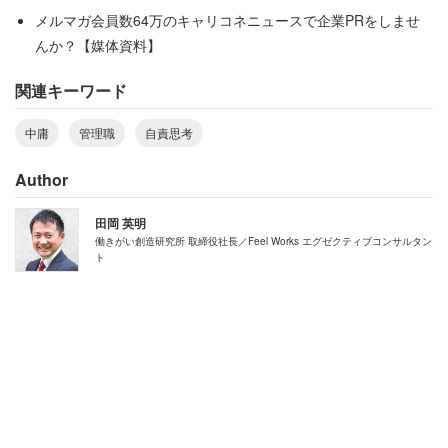
す。中庸とは儒教の根本思想で、極端に偏らず、過不足の
メルマガ会員数64万のキャリコネニュースで企業PRをしませ
ない最適なバランスが取れている状態のことを言います。
んか？【媒体資料】
他責思考になり過ぎるのでもなく、自責思考になり過ぎる
関連キーワード
のでもなく、中間のバランスの取れた状態です。
中庸
管理職
自責思考
例えば、部下が重大なミスを犯したとしましょう。自分の
Author
チームは後始末で大変な状況になっています。部下のミス
に対する責任をこの観点で見ると、「部下が勝手にやった
田岡 英明
ことと突き放す」といった他責思考でも、「自分の教え方
働きがい創造研究所 取締役社長／Feel Works エグゼクティブコンサルタン
ト
が悪かった。全て私の責任だ」といった自責思考でもな
く、「起きたことは私の責任だが、実行したのは部下であ
る」と客観的に捉えていく姿勢が中庸になります。
この姿勢の利点は、次の行動を冷静に考えることができる
ということにあります。この姿勢の中で、目の前の事象を
自責思考として考えていくのか、一旦他責思考で置いてお