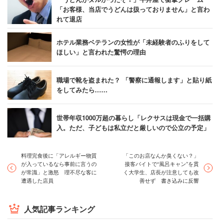
「お客様、当店でうどんは扱っておりません」と言わ
れて退店
ホテル業務ベテランの女性が「未経験者のふりをして
ほしい」と言われた驚愕の理由
職場で靴を盗まれた？ 「警察に通報します」と貼り紙
をしてみたら……
世帯年収1000万超の暮らし「レクサスは現金で一括購
入。ただ、子どもは私立だと厳しいので公立の予定」
料理完食後に「アレルギー物質
「このお店なんか臭くない？」
が入っているなら事前に言うの
接客バイトで“風呂キャン”を貫
が常識」と激怒 理不尽な客に
く大学生、店長が注意しても改
遭遇した店員
善せず 書き込みに反響
人気記事ランキング