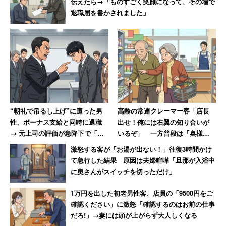
伝えたら→「ものすごく笑顔になって、その場で
責任だと思い込み過ぎるのではなく、中庸の精神で物事に
退職届を書かされました」
接して、その中で自分は何ができるのかを考えることが事
態を打開することもあります。管理職への業務負荷による
疲弊の話がよく聞かれる昨今ですが、本日お伝えした内容
をベースに、管理職の仕事を楽しんでいただければと思い
ます。
“朝礼で吊るし上げ”に遭った男
高齢の常連クレーマー客「店長
性、ボーナス支給と同時に退職
出せ！俺には右翼の知り合いが
→ 元上司の評価が急降下で「ザ
いるぞ」 一方普段は「奥様と
マアミロと思いました」
一緒だと大人しく買い物」
激怒する客が「お湯が出ない！」往復3時間かけ
て急行した結果 原因は夫婦喧嘩「旦那が入浴中
に奥さんがスイッチを切っただけ」
1万円を出した初老男性客、店員の「9500円をご
確認ください」に激怒「確認するのはお前の仕事
だろ!」→妻には頭が上がらず大人しくなる