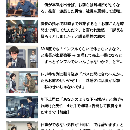
「俺が本気を出せば、お前らは居場所がなくな
人間ですからミスをすることもあるでしょう。「ミスをし
る」発言 激怒した男性、社長を罵倒して退職
てはならない」とか「ミスをして当然だ」とか偏った考え
【後編】
方ではなく、「管理職だって、ミスをすることはある」と
課長の指示で22時まで残業するも「お前こんな時
いったスタンスで心にゆとりを持ちましょう。
間まで何してたんだ？」と言われ激怒 「課長を
殴ろうとしました」と語る男性の結末
・他人を頼る
39.8度でも「インフルくらいで休まないよな？」
と店長が出勤強要 → 無理して売上一番になると
「ずっとインフルでいいんじゃないか？」と言わ
管理職は孤独だとよく言われますが、課題を一人で抱え込
れて激怒した男性
むことはメンタル不調をもたらします。課題やミスが起き
レジ待ち列に割り込み「バスに間に合わへんかっ
た時、誰かのせいにする責任逃れや全てを自分の責任だと
たらお前のせいやぞ！」 迷惑客に店員が反撃
思い過ぎるのではなく、上司や同僚を頼っていく姿勢を持
「私のせいじゃないです」
ちましょう。他者に“ヘルプ”を出せる管理職は、マネジメ
年下上司に「あなたのような下っ端が」と虐げら
ントが上手だとも言われます。
れ続けた男性 4カ月で退職→告発して復讐を果
たすまで【前編】
これは部下のミスだけではなく、他のマネジメント業務に
仕事ができない男性が上司に「では辞めます」と
も当てはまることだと思います。全て管理職である自分の