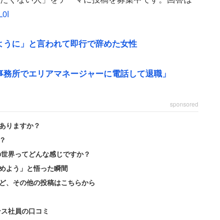
L0I
ように」と言われて即行で辞めた女性
事務所でエリアマネージャーに電話して退職」
sponsored
ありますか？
けではない。技術者としての将来を見据えているから
？
の世界ってどんな感じですか？
めよう」と悟った瞬間
ぼの世界だと思うが、先にも書いた社内書類、社内政
ど、その他の投稿はこちらから
会がどんどん失われていき、定年再雇用となって再度
クがあったせいで現場で使えない年寄りになりかねな
ンス社員の口コミ