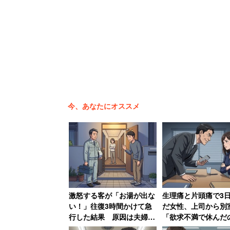
今、あなたにオススメ
激怒する客が「お湯が出な
生理痛と片頭痛で3
い！」往復3時間かけて急
だ女性、上司から別
行した結果 原因は夫婦喧
「欲求不満で休んだ
嘩「旦那が入浴中に奥さん
とセクハラ受けて退