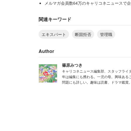
い」
メルマガ会員数64万のキャリコネニュースで企
管理職として現場を離れる期間が、自身
関連キーワード
男性は、自身のキャリアについてこう結
エキスパート
断固拒否
管理職
「それならいつまでも使える人間でいる
Author
肩書よりも、生涯にわたって通用するス
篠原みつき
だ。
キャリコネニュース編集部、スタッフライタ
年は編集にも携わる。一児の母。興味あるこ
問題にも詳しい。趣味は読書、ドラマ鑑賞