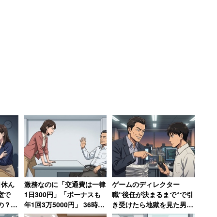
日休ん
激務なのに「交通費は一律
ゲームのディレクター
室で
1日300円」「ボーナスも
職“後任が決まるまで“で引
の？」
年1回3万5000円」 36時間
き受けたら地獄を見た男
職→そ
勤務にも疲弊して辞めた女
性 Pに罵倒されメンタル