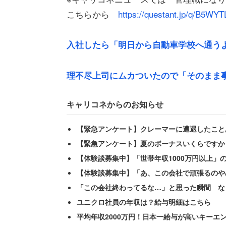
こちらから
https://questant.jp/q/B5WYT
入社したら「明日から自動車学校へ通う
理不尽上司にムカついたので「そのまま
キャリコネからのお知らせ
【緊急アンケート】クレーマーに遭遇したこと
男性の懸念は、目先の給料や仕事内容だ
【緊急アンケート】夏のボーナスいくらですか
こその思いがある。
【体験談募集中】「世帯年収1000万円以上」
【体験談募集中】「あ、この会社で頑張るのや
「技術系の仕事だと現場仕事をしてなん
「この会社終わってるな…」と思った瞬間 な
治に振り回されてスキルアップできる機
ユニクロ社員の年収は？給与明細はこちら
一兵隊として現場に出向くとき、ブラン
平均年収2000万円！日本一給与が高いキーエ