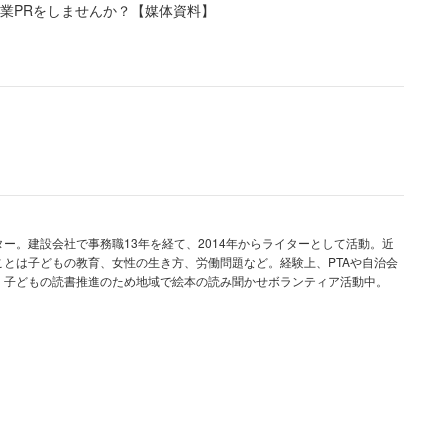
業PRをしませんか？【媒体資料】
の市場価値を下げてしまうことを危惧しているのだ。
論づけていた。
ため、現場のエキスパートでいたい」
キルを磨き続けたいという思いが伝わってくる投稿
ー。建設会社で事務職13年を経て、2014年からライターとして活動。近
とは子どもの教育、女性の生き方、労働問題など。経験上、PTAや自治会
。子どもの読書推進のため地域で絵本の読み聞かせボランティア活動中。