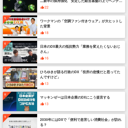
二新卒の採用強化 安定した経営基盤の上でベンチャ
ー企業のように挑戦
22
ワークマンの「空調ファン付きウェア」が大ヒットし
た背景
18
日本のDX最大の抵抗勢力「業務を変えたくないおじ
さん」
16
ひろゆきが語る行政のDX「役所の怠慢だと思ってた
んですけど」
13
マッキンゼーは日本企業のDXにこう提言する
13
2030年にはDXで「便利で息苦しい消費社会」が訪れ
る？