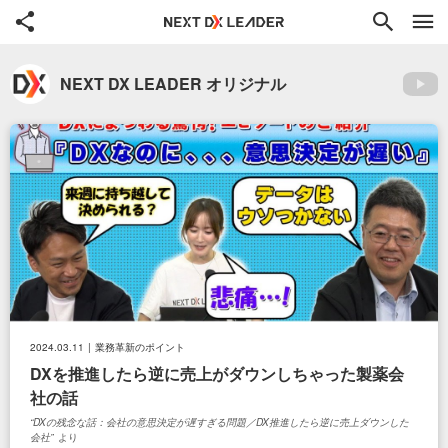
共有
検索
NEXT DX LEADER オリジナル
て
YouT
ド
2024.03.11
業務革新のポイント
DXを推進したら逆に売上がダウンしちゃった製薬会
社の話
DXの残念な話：会社の意思決定が遅すぎる問題／DX推進したら逆に売上ダウンした
会社
より