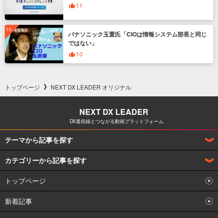
11
パナソニック玉置氏「CIOは情報システム部長と同じ
ではない」
10
トップページ
NEXT DX LEADER オリジナル
NEXT DX LEADER
DX最前線とつながる動画プラットフォーム
テーマから記事を探す
カテゴリーから記事を探す
DX企業インタビュー
トップページ
企業の事例からDXを学ぶ
DXとは何か解説
新着記事
製造業のDX
DX人材の獲得育成策