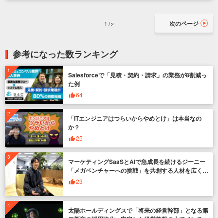
次のページ
1
2
参考になった数ランキング
Salesforceで「見積・契約・請求」の業務が8割減っ
た例
64
「ITエンジニアはつらいからやめとけ」は本当なの
か？
25
マーケティングSaaSとAIで急成長を続けるジーニー
「メガベンチャーへの挑戦」を共創する人材を広く募
集
23
太陽ホールディングスで「将来の経営幹部」となる第