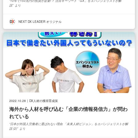
10年で150兆円の投資が必要!？ 注目キーワード「GX」をエバンジェリストが解
説
より
NEXT DX LEADER オリジナル
2022.10.28
DX人材の獲得育成策
海外から人材を呼び込む「企業の情報発信力」が問わ
れている
日本が外国人労働者に選ばれない理由 「未来人材ビジョン」をエバンジェリストが解
説 (2)
より