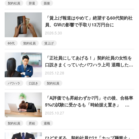
契約社員
辞退
面接
「賃上げ報道はやめて」絶望する60代契約社
員、GWの影響で手取り13万円台に
2026.5.30
60代
契約社員
賃上げ
「正社員にしてあげる！」契約社員の女性を
口説きまくっていたパワハラ上司 退職した元
部下の自宅に電話してきて……
2025.12.28
パワハラ
口説き
契約社員
「A評価でも昇給わずか7円」その後、合格率
5%の試験に受かるも「時給据え置き」 馬鹿
らしくなって転職した女性
2025.10.27
契約社員
昇給
退職
ひどすぎる…契約社員だけ「カップ麺禁止」