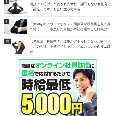
面接で30分以上待たされた女性、謝罪もない面接官に
「辞退します」と言い放って帰宅
「大学を出てウチですか？」面接官が履歴書を見て鼻
で笑う…… 激怒した男性が本社に通報した結果は
【体験談、募集中！】仕事がアホらしくなった瞬間／
「この会社、全然ダメじゃん」／ムカついた面接…ほ
か