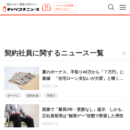
働きやすい職場を増やそう
メルマガ読者数
65万人以上！
契約社員に関するニュース一覧
夏のボーナス、手取り40万から「７万円」に
激減 「住宅ローン支払いが大変」と嘆く50
代男性
2026.7.24
ボーナス
契約社員
手取り
面接で「最長3年・更新なし」提示 しかも、
正社員登用は“無理ゲー”状態で辞退した男性
2026.6.12