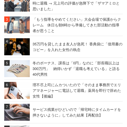
時に退職 → 元上司の評価が急降下で「ザマアミロと
思いました」
「もう指導をやめてください」大会会場で保護からク
レーム 休日も朝6時から準備してきた部活動の指導
者が思うこと
35万円を貸したまま友人が急死！ 香典袋に「借用書の
コピー」を入れた女性の執念
冬のボーナス、課長は「0円」なのに「部長職以上は
300万円」 納得いかず「退職も考えている」と語る
40代男性
理不尽上司にムカついたので「そのまま事務所でエリ
アマネージャーに電話して退職」薬局を即行で辞めた
女性【後編】
サービス残業がひどいので「帰宅時にタイムカードを
押さないように」してみた結果【再配信】