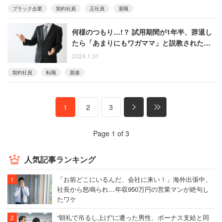
ブラック企業
契約社員
正社員
退職
何様のつもり…!？ 試用期間が1年半、辞退し
たら「あまりにもワガママ」と説教された男
性
2024.1.31
契約社員
転職
面接
1
2
3
Page 1 of 3
人気記事ランキング
「お前どこにいるんだ、会社に来い！」海外出張中、
社長から怒鳴られ…年収950万円の営業マンが絶句し
たワケ
“朝礼で吊るし上げ”に遭った男性、ボーナス支給と同