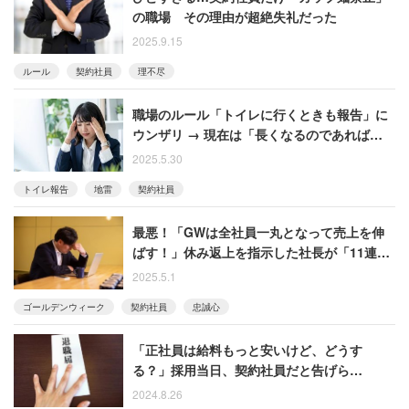
の職場 その理由が超絶失礼だった
2025.9.15
ルール
契約社員
理不尽
職場のルール「トイレに行くときも報告」に
ウンザリ → 現在は「長くなるのであれば報
告」に
2025.5.30
トイレ報告
地雷
契約社員
最悪！「GWは全社員一丸となって売上を伸
ばす！」休み返上を指示した社長が「11連
休」取得…「忠誠心がなくなりました」呆れ
2025.5.1
た男性
ゴールデンウィーク
契約社員
忠誠心
「正社員は給料もっと安いけど、どうす
る？」採用当日、契約社員だと告げら
れ…… 結局、1週間で辞めた女性
2024.8.26