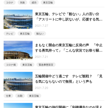
コロナ
失敗
成功
東京五輪
東京五輪、テレビで「観ない」人の言い分
「アスリートに申し訳ないが、応援する気分
ではない」
2021.7.27
テレビ
東京五輪
観ない
まもなく開会の東京五輪に反発の声 「中止
する勇気持って」「こんな状況でお祭り騒ぎ
するべきではない」
2021.7.21
コロナ禍
東京五輪
緊急事態宣言
五輪開催中どう過ごす テレビ観戦？ 「見
る気にならないので無視」という声も
2021.7.20
仕事
出勤
東京五輪
東京五輪の強行開催に「利権優先なのが見え