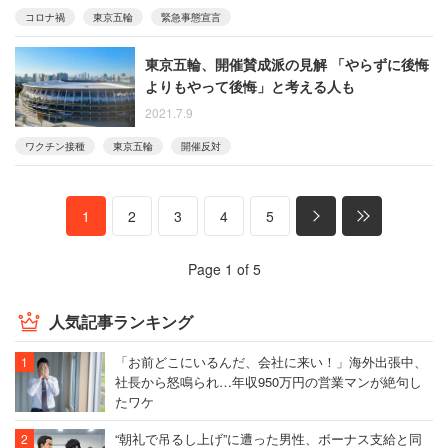
コロナ禍
東京五輪
緊急事態宣言
東京五輪、開催賛成派の見解 「やらずに後悔
よりもやって後悔」と考える人も
2021.7.9
ワクチン接種
東京五輪
開催反対
1
2
3
4
5
Page 1 of 5
人気記事ランキング
「お前どこにいるんだ、会社に来い！」海外出張中、
社長から怒鳴られ…年収950万円の営業マンが絶句し
たワケ
“朝礼で吊るし上げ”に遭った男性、ボーナス支給と同