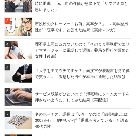
時に退職 → 元上司の評価が急降下で「ザマアミロと
思いました」
市役所のクレーマー「お前、高卒か？」 → 高学歴男
性が「院卒です」と答えた結果【実録マンガ】
理不尽上司にムカついたので「そのまま事務所でエリ
アマネージャーに電話して退職」薬局を即行で辞めた
女性【後編】
「大学を出てウチですか？」面接官が履歴書を見て鼻
で笑う…… 激怒した男性が本社に通報した結果は
サービス残業がひどいので「帰宅時にタイムカードを
押さないように」してみた結果【再配信】
冬のボーナス、課長は「0円」なのに「部長職以上は
300万円」 納得いかず「退職も考えている」と語る
40代男性