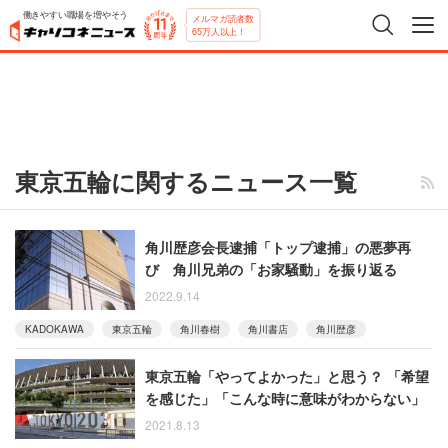
働きやすい職場を増やそう
メルマガ読者数
65万人以上！
東京五輪に関するニュース一覧
角川歴彦会長逮捕「トップ逮捕」の悪夢再
び 角川兄弟の「お家騒動」を振り返る
2022.9.14
KADOKAWA
東京五輪
角川春樹
角川書店
角川歴彦
東京五輪「やってよかった」と思う？ 「希望
を感じた」「こんな時に意味がわからない」
2021.8.13