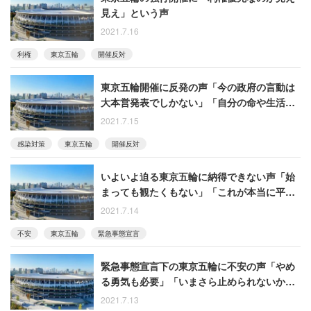
見え」という声
2021.7.16
利権
東京五輪
開催反対
東京五輪開催に反発の声「今の政府の言動は
大本営発表でしかない」「自分の命や生活の
ほうが大事」
2021.7.15
感染対策
東京五輪
開催反対
いよいよ迫る東京五輪に納得できない声「始
まっても観たくもない」「これが本当に平和
の祭典？」
2021.7.14
不安
東京五輪
緊急事態宣言
緊急事態宣言下の東京五輪に不安の声「やめ
る勇気も必要」「いまさら止められないから
やるようにしか見えない」
2021.7.13