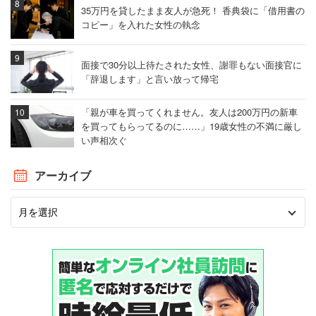
35万円を貸したまま友人が急死！ 香典袋に「借用書の
コピー」を入れた女性の執念
面接で30分以上待たされた女性、謝罪もない面接官に
「辞退します」と言い放って帰宅
「親が車を買ってくれません。友人は200万円の新車
を買ってもらってるのに……」19歳女性の不満に厳し
い声相次ぐ
アーカイブ